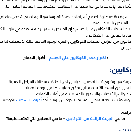
 الطلاق، فضلا عن حدوث المشكلات المتكررة مع الأهل والأصدقاء ثم كانت اللحظ
مل عبر الإنترنت والتي قرأ بعضا من المقالات المكتوبة على الموقع الخاص بنا.
 التي سوف يقضيها وذلك مع أسرته أحد أصدقائه، وها هو اليوم أصبح شخص متعاف
 المريض بالتعافي منها.
 وعند انسحاب الكوكايين من الجسم فإن المريض يشعر برغبة شديدة في تناول الكوك
 والتعافي من الكوكايين.
يخافون من اعراض انسحاب الكوكايين والفترة الزمنية الخاصة بتلك الانسحاب لذا 
مريض.
5
اضرار مخدر الكوكايين علي الجسم
– أضرار الادمان
ة، ويظهر بوضوح في التحصيل الدراسي لدى الطلاب بمختلف المراحل العمرية.
لبدني عن أبسط الأنشطة التي يمكن ممارستها في يومه المعتاد.
ات وآلام الأعصاب والشعور بالقشعريرة في أغلب الأوقات.
 الاكتئاب نتيجة التعاطي المستمر للكوكايين وتلك أحد
أعراض انسحاب
الكوكايين 
راهة.
ما هي
الجرعة الزائدة من الكوكايين
– ما هي المعايير التي تعتمد عليها؟