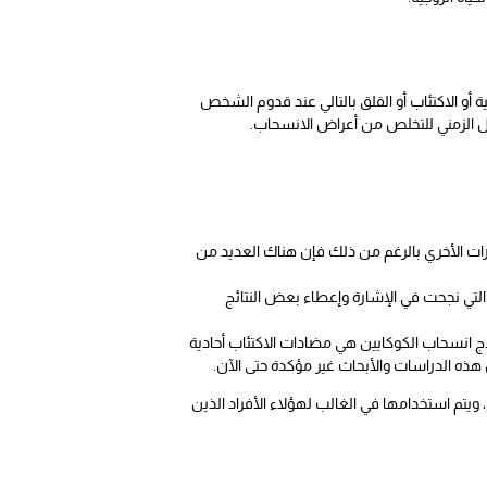
و الاكتئاب أو القلق بالتالي عند قدوم الشخص
ل الزمني للتخلص من أعراض الانسحاب.
ات الأخري بالرغم من ذلك فإن هناك العديد من
الرغم من ذلك فإن هناك بعض المحاولات التي استخدمت في علاج مركبات الكوكايين وهي مضادات الاكتئاب ثلاثية الحلقات TCA التي نجحت في الإشارة وإعطاء بعض النتائج
لاج انسحاب الكوكايين هي مضادات الاكتئاب أحادية
ذه الدراسات والأبحاث غير مؤكدة حتى الآن.
ويتم استخدامها في الغالب لهؤلاء الأفراد الذين