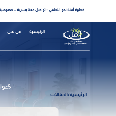
خطوة آمنة نحو التعافي – تواصل معنا بسرية .. خصوصيتك
الرئيسية
من نحن
5عوامل لاعراض انسحاب الكوكايين – ادوية علاج الكوكايين
الرئيسية
/
المقالات