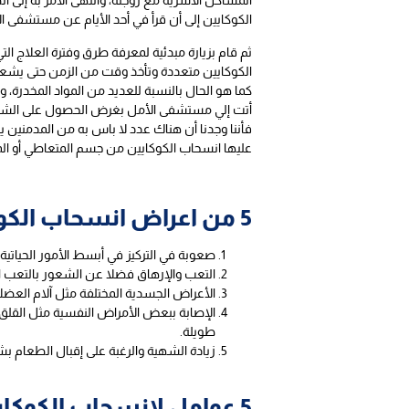
المشاكل الأسرية مع زوجته، وانتهى الأمر به إلى
الكوكايين إلى أن قرأ في أحد الأيام عن مستشفى الأ
ثم قام بزيارة مبدئية لمعرفة طرق وفترة العلاج
الكوكايين متعددة وتأخذ وقت من الزمن حتى يشعر
كما هو الحال بالنسبة للعديد من المواد المخدرة،
أتت إلي مستشفى الأمل بغرض الحصول على الشفاء
فأننا وجدنا أن هناك عدد لا باس به من المدمنين 
عليها انسحاب الكوكايين من جسم المتعاطي أو ال
5 من اعراض انسحاب الكوكايين:
صعوبة في التركيز في أبسط الأمور الحياتي
التعب والإرهاق فضلا عن الشعور بالتعب ا
الأعراض الجسدية المختلفة مثل آلام العضل
الإصابة ببعض الأمراض النفسية مثل القلق و
طويلة.
زيادة الشهية والرغبة على إقبال الطعام بش
5 عوامل لانسحاب الكوكايين: