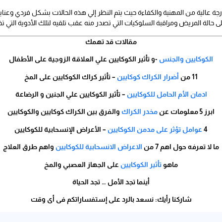
ة عالية من المهنية والكفاءة حيث يتم النظر إلي هذه الحالات بشكل فردي وعناية كب
 على حالة المريض ومراقبة السلوكيات التي تصدر منه عقب تلقيه لتلك الأدوية الت
مقالات قد تهمك
الكوكايين والجنس
-و تأثير الكوكايين علي العلاقة الزوجية على الأطفال
11 من
أضرار الكراك كوكايين
– تأثير كراك الكوكايين على المخ
ادمان الأم الحامل للكوكايين
– تأثير الكوكايين علي الجنين و الرضاعة
ابرز 5 معلومات عن
مخدر الكراك
والفرق بين الكراك كوكايين والكوكايين
4
عوامل تؤثر على مدمن الكوكايين
– الأعراض الإنسحابية للكوكايين
ما لا تعرفه حول اهم 7 من
الاعراض الانسحابية للكوكايين
واهم طرق العلاج
ماهو
تأثير الكوكايين
على الجهاز العصبي والمخ
أينما تجد الأمل … تجد الحياة
شاركنا رأيك: نسعد بالرد على إستفساراتكم فى أى وقت