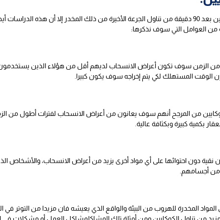
وجدت الدراسات والأبحاث أنه يمكن سحب الكوكايين بعد 90 دقيقة من تناول الجرعة الأخيرة من ذلك المخدر إ
من العوامل التي سوف نذكرها:
ة من الزمن سوف تكون أعراض الانسحاب لديهم أقل من هؤلاء الذين يستخدمون
إن الوقت المستهلك لكي يتم إخراجه سوف يكون كبيرا.
ايين من المرجح أنهم سوف يعانون من أعراض الانسحاب لفترات أطول من الزمن ذل
ار بكمية كبيرة وبكثافة عالية.
ون نقية دون احتوائها على أي مواد أخرى يزيد من أعراض الانسحاب، والأشخاص ال
 من أجسامهم.
 المواد المخدرة للهروب من البيئة والواقع الذي يعيشه فان مزيدا من التوتر في الح
ي مزيد من تناول الكوكايين ومن أمثلة تلك المشاكلمشاكل العمل أو مشكلات في الح