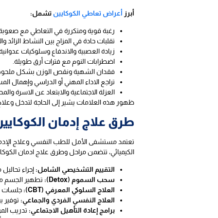
أبرز
أعراض تعاطي الكوكايين
تشمل:
رغبة قوية ومتكررة في التعاطي مع صعوبة 
تقلبات حادة في المزاج بين النشاط الزائد وال
زيادة العصبية والاندفاع وسلوكيات عدوانية 
اضطرابات النوم مع فترات أرق طويلة.
فقدان الشهية ونقص الوزن بشكل ملحو
تراجع الاداء المهني أو الدراسي وإهمال الم
العزلة الاجتماعية والابتعاد عن الاسرة والم
ظهور هذه العلامات يشير إلى الحاجة لتدخل وعلاج
طرق علاج إدمان الكوكاي
تعتمد مستشفى الأمل للطب النفسي وعلاج الإدمان 
الكيميائي، تتضمن مراحل وطرق علاج ادمان الكوكايي
التقييم التشخيصي الشامل:
إجراء تحاليل
سحب السموم (Detox):
تطهير الجسم من 
العلاج السلوكي المعرفي (CBT):
جلسات ته
العلاج النفسي الفردي والجماعي:
توفير بي
برامج إعادة التأهيل الاجتماعي:
تدريب المر