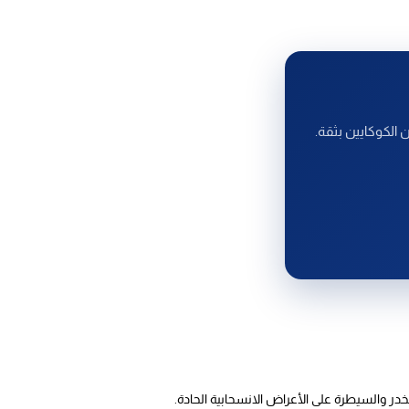
لكوكايين بثقة.