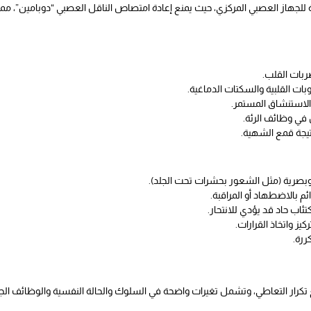
للجهاز العصبي المركزي، حيث يمنع إعادة امتصاص الناقل العصبي “دوبامين”، مما
ربات القلب.
بات القلبية والسكتات الدماغية.
 الاستنشاق المستمر.
في وظائف الرئة.
يجة قمع الشهية.
رية (مثل الشعور بحشرات تحت الجلد).
م بالاضطهاد أو المراقبة.
تئاب حاد قد يؤدي للانتحار.
يز واتخاذ القرارات.
ررة.
رار التعاطي، وتشمل تغيرات واضحة في السلوك والحالة النفسية والوظائف الجس