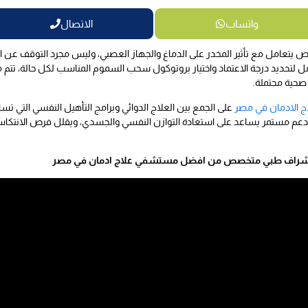
واتساب
الاتصال
 يتعامل مع تأثير المخدر على الدماغ والجهاز العصبي، وليس مجرد التوقف ع
مل لتحديد درجة الاعتماد واختيار بروتوكول سحب السموم المناسب لكل حالة، ت
صحية محتملة.
 الادمان في مصر
على الجمع بين العلاج الدوائي وبرامج التأهيل النفسي التي ت
آمنة دعم مستمر يساعد على استعادة التوازن النفسي والجسدي، ويقلل فرص الانتكاس
حت إشراف طبي متخصص من افضل مستشفي علاج ادمان في مصر