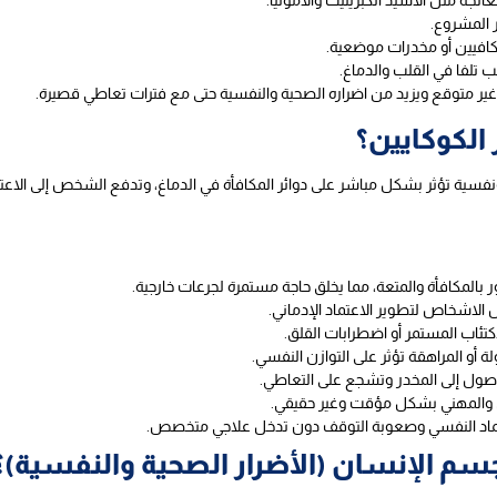
لجة مثل الاسيد الكبريتيك والامونيا.
 المشروع.
افيين أو مخدرات موضعية.
تلفا في القلب والدماغ.
ن غير متوقع ويزيد من اضراره الصحية والنفسية حتى مع فترات تعاطي قصيرة.
الكوكايين؟
نفسية تؤثر بشكل مباشر على دوائر المكافأة في الدماغ، وتدفع الشخص إلى الاعت
بالمكافأة والمتعة، مما يخلق حاجة مستمرة لجرعات خارجية.
 الاشخاص لتطوير الاعتماد الإدماني.
تئاب المستمر أو اضطرابات القلق.
و المراهقة تؤثر على التوازن النفسي.
وصول إلى المخدر وتشجع على التعاطي.
دني والمهني بشكل مؤقت وغير حقيقي.
عتماد النفسي وصعوبة التوقف دون تدخل علاجي متخصص.
سم الإنسان (الأضرار الصحية والنفسية)؟