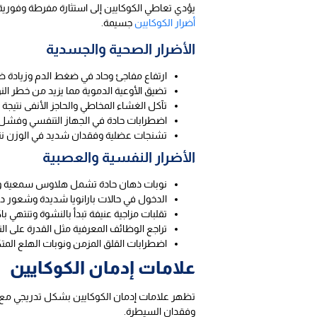
يؤدي تعاطي الكوكايين إلى استثارة مفرطة وفورية 
أضرار الكوكايين
جسيمة.
الأضرار الصحية والجسدية
ارتفاع مفاجئ وحاد في ضغط الدم وزيادة ض
تضيق الأوعية الدموية مما يزيد من خطر النو
تآكل الغشاء المخاطي والحاجز الأنفى نتيجة
اضطرابات حادة في الجهاز التنفسي وفشل 
تشنجات عضلية وفقدان شديد في الوزن نت
الأضرار النفسية والعصبية
نوبات ذهان حادة تشمل هلاوس سمعية وبص
الدخول في حالات بارانويا شديدة وشعور دائ
تقلبات مزاجية عنيفة تبدأ بالنشوة وتنتهي باك
تراجع الوظائف المعرفية مثل القدرة على الترك
اضطرابات القلق المزمن ونوبات الهلع المتك
علامات إدمان الكوكايين
تظهر علامات إدمان الكوكايين بشكل تدريجي مع تك
وفقدان السيطرة.