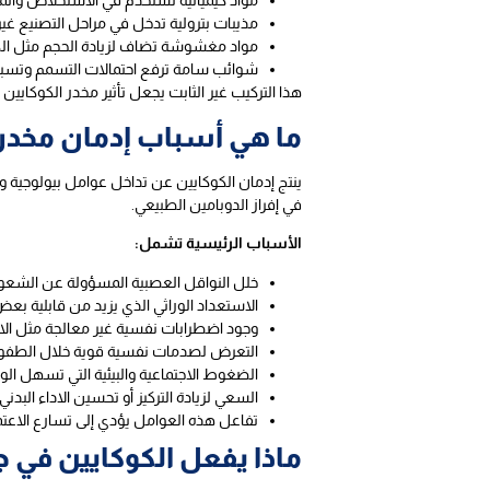
مواد كيميائية تستخدم في الاستخلاص والمعا
مذيبات بترولية تدخل في مراحل التصنيع غير
مواد مغشوشة تضاف لزيادة الحجم مثل الك
شوائب سامة ترفع احتمالات التسمم وتسبب 
هذا التركيب غير الثابت يجعل تأثير مخدر الكوكايي
ما هي أسباب إدمان مخدر 
ينتج إدمان الكوكايين عن تداخل عوامل بيولوجية و
في إفراز الدوبامين الطبيعي.
الأسباب الرئيسية تشمل:
خلل النواقل العصبية المسؤولة عن الشعور 
الاستعداد الوراثي الذي يزيد من قابلية بعض
وجود اضطرابات نفسية غير معالجة مثل الاك
التعرض لصدمات نفسية قوية خلال الطفولة أ
الضغوط الاجتماعية والبيئية التي تسهل ال
السعي لزيادة التركيز أو تحسين الاداء الب
تفاعل هذه العوامل يؤدي إلى تسارع الا
ماذا يفعل الكوكايين في ج