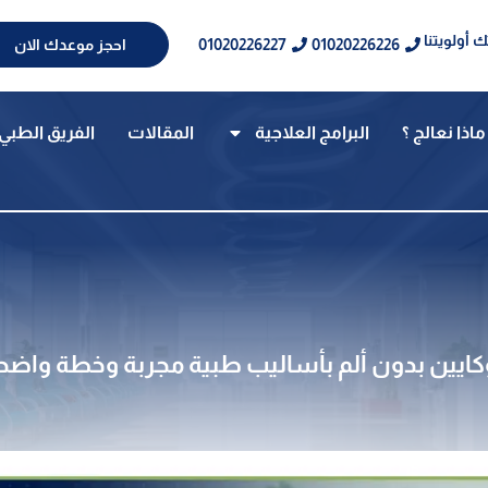
 أولويتنا
01020226227
01020226226
احجز موعدك الان
ماذا نعالج ؟
البرامج العلاجية
المقالات
الفريق الطبي
ايين بدون ألم بأساليب طبية مجربة وخطة واضحة في 5 