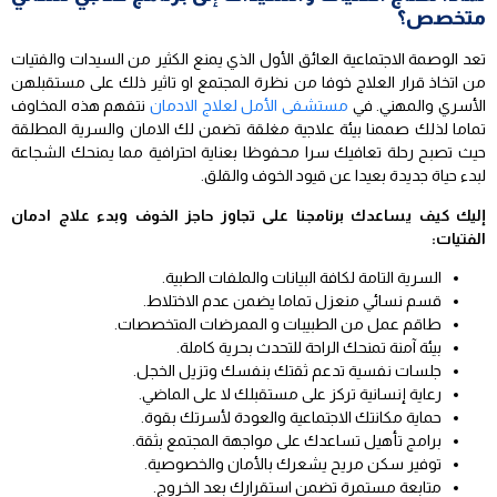
متخصص؟
تعد الوصمة الاجتماعية العائق الأول الذي يمنع الكثير من السيدات والفتيات
من اتخاذ قرار العلاج خوفا من نظرة المجتمع او تاثير ذلك على مستقبلهن
الأسري والمهني. في
مستشفى الأمل لعلاج الادمان
نتفهم هذه المخاوف
تماما لذلك صممنا بيئة علاجية مغلقة تضمن لك الامان والسرية المطلقة
حيث تصبح رحلة تعافيك سرا محفوظا بعناية احترافية مما يمنحك الشجاعة
لبدء حياة جديدة بعيدا عن قيود الخوف والقلق.
إليك كيف يساعدك برنامجنا على تجاوز حاجز الخوف وبدء علاج ادمان
الفتيات:
السرية التامة لكافة البيانات والملفات الطبية.
قسم نسائي منعزل تماما يضمن عدم الاختلاط.
طاقم عمل من الطبيبات و الممرضات المتخصصات.
بيئة آمنة تمنحك الراحة للتحدث بحرية كاملة.
جلسات نفسية تدعم ثقتك بنفسك وتزيل الخجل.
رعاية إنسانية تركز على مستقبلك لا على الماضي.
حماية مكانتك الاجتماعية والعودة لأسرتك بقوة.
برامج تأهيل تساعدك على مواجهة المجتمع بثقة.
توفير سكن مريح يشعرك بالأمان والخصوصية.
متابعة مستمرة تضمن استقرارك بعد الخروج.