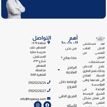
أهم
التواصل
الروابط
قطعة ٨٠٩١ -
تعد مستشفى
المقطم، خلف
الامل للطب
من نحن
مدرسة منارة
النفسى من
المستقبل،
افضل
ماذا نعالج ؟
شارع ٣٣،
مستشفيات
المقطم،
علاج الادمان
البرامج
محافظة
وذلك بتميز الطرق
العلاجية
القاهرة ١١٥٧١
الحديثة للعلاج
التى تقدمها وهى
الإقامة داخل
01020226226
المؤسسة
الفروع
الوحيدة فى
01020226227
الشرق الاوسط
الفريق الطبي
التى تعمل بشكل
info@hopeeg.com
اقليمى وعالمى
الأسئلة