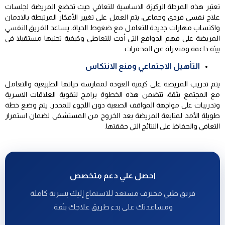
تعتبر هذه المرحلة الركيزة الاساسية للتعافي حيث تخضع المريضة لجلسات
علاج نفسي فردي وجماعي، يتم العمل على تغيير الأفكار المرتبطة بالادمان
واكتساب مهارات جديدة للتعامل مع ضغوط الحياة. يساعد الفريق النفسي
المريضة على فهم الدوافع التي أدت للتعاطي وكيفية تجنبها مستقبلا في
بيئة داعمة ومنعزلة عن المحفزات.
التأهيل الاجتماعي ومنع الانتكاس
يتم تدريب المريضة على كيفية العودة لممارسة حياتها الطبيعية والتعامل
مع المجتمع بثقة، تتضمن هذه الخطوة برامج لتقوية العلاقات الاسرية
وتدريبات على مواجهة المواقف الصعبة دون اللجوء للمخدر. يتم وضع خطة
طويلة الأمد لمتابعة المريضة بعد الخروج من المستشفى لضمان استمرار
التعافي والحفاظ على النتائج التي حققتها.
احصل علي دعم متخصص
فريق طبي محترف مستعد للاستماع إليك بسرية كاملة
ومساعدتك على بدء طريق علاجك بثقة.