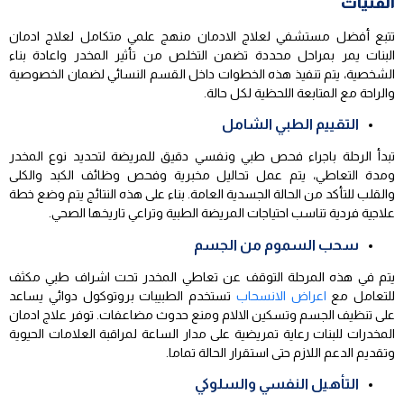
الفتيات
تتبع أفضل مستشفي لعلاج الادمان منهج علمي متكامل لعلاج ادمان
البنات يمر بمراحل محددة تضمن التخلص من تأثير المخدر واعادة بناء
الشخصية، يتم تنفيذ هذه الخطوات داخل القسم النسائي لضمان الخصوصية
والراحة مع المتابعة اللحظية لكل حالة.
التقييم الطبي الشامل
تبدأ الرحلة باجراء فحص طبي ونفسي دقيق للمريضة لتحديد نوع المخدر
ومدة التعاطي، يتم عمل تحاليل مخبرية وفحص وظائف الكبد والكلى
والقلب للتأكد من الحالة الجسدية العامة. بناء على هذه النتائج يتم وضع خطة
علاجية فردية تناسب احتياجات المريضة الطبية وتراعي تاريخها الصحي.
سحب السموم من الجسم
يتم في هذه المرحلة التوقف عن تعاطي المخدر تحت اشراف طبي مكثف
للتعامل مع
اعراض الانسحاب
تستخدم الطبيبات بروتوكول دوائي يساعد
على تنظيف الجسم وتسكين الالام ومنع حدوث مضاعفات. توفر علاج ادمان
المخدرات للبنات رعاية تمريضية على مدار الساعة لمراقبة العلامات الحيوية
وتقديم الدعم اللازم حتى استقرار الحالة تماما.
التأهيل النفسي والسلوكي