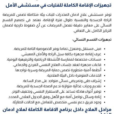
تجهيزات الإقامة الكاملة للفتيات في مستشفى الأمل
توفر مستشفى علاج ادمان المخدرات للبنات بيئة متكاملة تضمن للمريضة
الراحة الجسدية والنفسية طوال فترة الإقامة، نعتمد في تصميم القسم
النسائي على معايير دقيقة تفصل المريضات عن أي ضغوط خارجية لضمان
التركيز الكامل على التعافي.
تجهيزات القسم النسائي:
مبنى مستقل ومنعزل تماما يوفر الخصوصية التامة للمريضة.
غرف إقامة مجهزة بكافة سبل الراحة والأمان المعيشي.
مساحات مخصصة لممارسة الأنشطة الرياضية والترفيهية اليومية.
قاعات مجهزة لعقد جلسات العلاج النفسي الفردي والجماعي.
أنظمة أمنية متطورة تضمن حماية المريضة وسرية تواجدها.
الخدمات المتوفرة داخل البيئة العلاجية:
إشراف طبي وتمريضي نسائي متواجد على مدار الساعة.
تقديم وجبات غذائية متوازنة تدعم الصحة الجسدية للمريضة.
توفير أجواء هادئة تساعد على الاستقرار النفسي وتخفيف التوتر.
إتاحة وسائل تواصل آمنة مع الأهل وفق الجدول العلاجي المحدد.
وجود فريق دعم نفسي متخصص للتعامل مع الحالات الطارئة.
مراحل العلاج داخل برنامج الاقامة الكاملة لعلاج ادمان