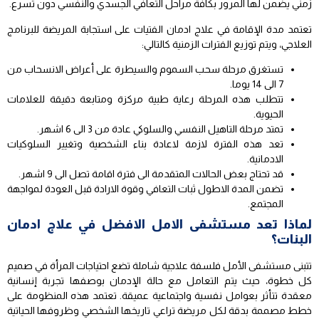
زمني يضمن لها المرور بكافة مراحل التعافي الجسدي والنفسي دون تسرع.
تعتمد مدة الإقامة في علاج ادمان الفتيات على استجابة المريضة للبرنامج
العلاجي، ويتم توزيع الفترات الزمنية كالتالي:
تستغرق مرحلة سحب السموم والسيطرة على أعراض الانسحاب من
7 الى 14 يوما.
تتطلب هذه المرحلة رعاية طبية مركزة ومتابعة دقيقة للعلامات
الحيوية.
تمتد مرحلة التاهيل النفسي والسلوكي عادة من 3 الى 6 اشهر.
تعد هذه الفترة لازمة لاعادة بناء الشخصية وتغيير السلوكيات
الادمانية.
قد تحتاج بعض الحالات المتقدمة الى فترة اقامة تصل الى 9 اشهر.
تضمن المدة الاطول ثبات التعافي وقوة الارادة قبل العودة لمواجهة
المجتمع.
لماذا تعد مستشفى الامل الافضل في علاج ادمان
البنات؟
تتبنى مستشفى الأمل فلسفة علاجية شاملة تضع احتياجات المرأة في صميم
كل خطوة، حيث يتم التعامل مع حالة الإدمان بوصفها تجربة إنسانية
معقدة تتأثر بعوامل نفسية واجتماعية عميقة. تعتمد هذه المنظومة على
خطط مصممة بدقة لكل مريضة تراعي تاريخها الشخصي وظروفها الحياتية