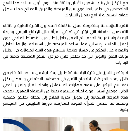
مع التركيز على بناء الشعور بالأمان والثقة منذ اليوم الأول. يساعد هذا النهج
المتخصص في خلق رابط قوي بين المريضة والفريق المعالج مما يسهل
عملية الاستجابة لبرامج تعديل السلوك.
تنفرد المؤسسة بمنظومة عمل متكاملة تجمع بين الخبرة الطبية والانتباه
للتفاصيل الدقيقة التي تؤثر في تعافي المرأة مثل الإيقاع اليومي وجودة
الرعاية واستمرارية الدعم. يتم العمل داخل إطار من الانضباط العلاجي دون
إغفال الجانب الإنساني مما يساعد المريضة على استعادة توازنها الداخلي
والقدرة على التحكم في مسار حياتها. تساهم هذه البيئة المتوازنة في تقليل
نوبات القلق والتوتر التي قد تظهر خلال مراحل العلاج المختلفة خاصة في
البدايات.
لا يقتصر التميز على فترة الإقامة فقط بل يمتد ليشمل ما بعد الشفاء من
خلال إعداد المريضة للاندماج الآمن في محيطها الاجتماعي والمهني بكل
ثقة. يتم التركيز على تنمية مهارات الاستقلال واتخاذ القرار وتعزيز الوعي
الذاتي ووضع أسس قوية لحياة مستقرة بعيدا عن الاعتماد القهري. تهدف
هذه المرحلة الانتقالية إلى تحويل تجربة العلاج إلى نقطة انطلاق حقيقية
ومستدامة تضمن للمرأة العودة لممارسة دورها الطبيعي في المجتمع
بقوة.