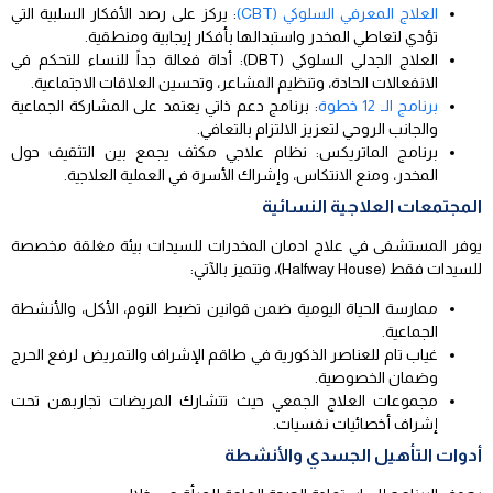
العلاج المعرفي السلوكي (CBT)
: يركز على رصد الأفكار السلبية التي
تؤدي لتعاطي المخدر واستبدالها بأفكار إيجابية ومنطقية.
العلاج الجدلي السلوكي (DBT): أداة فعالة جداً للنساء للتحكم في
الانفعالات الحادة، وتنظيم المشاعر، وتحسين العلاقات الاجتماعية.
برنامج الـ 12 خطوة
: برنامج دعم ذاتي يعتمد على المشاركة الجماعية
والجانب الروحي لتعزيز الالتزام بالتعافي.
برنامج الماتريكس: نظام علاجي مكثف يجمع بين التثقيف حول
المخدر، ومنع الانتكاس، وإشراك الأسرة في العملية العلاجية.
المجتمعات العلاجية النسائية
يوفر المستشفى في علاج ادمان المخدرات للسيدات بيئة مغلقة مخصصة
للسيدات فقط (Halfway House)، وتتميز بالآتي:
ممارسة الحياة اليومية ضمن قوانين تضبط النوم، الأكل، والأنشطة
الجماعية.
غياب تام للعناصر الذكورية في طاقم الإشراف والتمريض لرفع الحرج
وضمان الخصوصية.
مجموعات العلاج الجمعي حيث تتشارك المريضات تجاربهن تحت
إشراف أخصائيات نفسيات.
أدوات التأهيل الجسدي والأنشطة