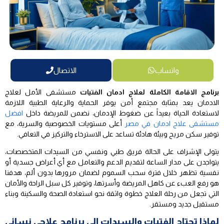
واتساب
الاتصال
برنامج الاقامة الكاملة لعلاج ادمان الفتيات
مستشفى الأمل لعلاج
الادمان يعد بمثابة مجتمع أمن يوفر الحماية والرعاية الطبية اللازمة
لاستعادة الحياة بعيداً عن ضغوط الإدمان، نضمن للمريضة داخل
افضل
مستشفى علاج ادمان في مصر
أعلى مستويات الخصوصية والسرية، مع
توفير سكن مريح وبيئة هادئة تساعد على الاسترخاء والتركيز في التعافي.
يتولى الإشراف على الحالة فريق طبي ونفسي من السيدات المتخصصات،
يتواجدن على مدار الساعة لتقديم الدعم والتعامل مع أي أعراض جسدية أو
نفسية تظهر خلال فترة سحب السموم لضمان مرورها بدون ألم، هدفنا
هو رفع العبء عن كاهل المريضة وأسرتها، وتوفير كل سبل الراحة والأمان
التي تجعل من رحلة العلاج خطوة واثقة نحو استعادة الصحة والسكينة وبناء
مستقبل جديد ومستقر.
لماذا تحتاج الفتيات والسيدات إلى برنامج علاجي نسائي