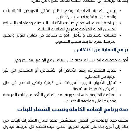
يهدف البرنامج إلى استعادة الصحة العامة للمرأة من خلال:
برامج التغذية العلاجية: وضع نظام غذائي لتعويض الفيتامينات
والمعادن المفقودة بسبب الإدمان.
الرياضة البدنية: استخدام صالات الألعاب الرياضية وحمامات السباحة
لتحسين الحالة المزاجية وتفريغ الطاقات السلبية.
جلسات الاسترخاء والتأمل: أدوات تساعد في تقليل التوتر والقلق
المرتبط بفترة ما بعد سحب السموم.
برامج الحماية من الانتكاس
أدوات مخصصة لتدريب المريضة على التعامل مع الواقع بعد الخروج:
تحديد المحفزات: رصد الأماكن أو الأشخاص أو المشاعر التي تثير
الرغبة في التعاطي.
تمثيل الأدوار: تدريب المريضة على كيفية رفض المخدر في حال
التعرض لضغوط مجتمعية.
المتابعة الخارجية: جلسات دورية بعد التعافي للتأكد من ثبات المريضة
وقدرتها على مواجهة التحديات.
مدة برنامج الإقامة الكاملة ونسب الشفاء للبنات
تختلف مدة الإقامة في افضل مستشفي علاج ادمان المخدرات للبنات من
حالة إلى أخرى بناء على تقييم الفريق الطبي، حيث تخضع كل مريضة لجدول