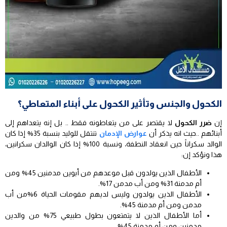
الكحول والجنس وتأثير الكحول على أبناء المتعاطي؟
إن
ضرر الكحول
لا يقتصر على من يتعاطونه فقط .. بل إنه يتعداهم إلى
أبنائهم ..حيث انه يذكر أن
عوارض الإدمان
تنتقل للوليد بنسبة 35% إذا كان
الوالد سكراناً حين انعقاد النطفة، ونسبة 100% إذا كان الوالدان سكرانين،
هذا ونؤكد إن:
الأطفال الذين يولدون قبل موعدهم من أبوين مدمنين 45% ومن
أم مدمنة 31% ومن أب مدمن 17%.
الأطفال الذين يولدون وليس لديهم مقومات الحياة 6%من أب
مدمن ومن أم مدمنة 45%.
أما الأطفال الذين لا يتمتعون بطول طبيعي 75% من والدين
مدمنين ومن أم مدمنة 45%.