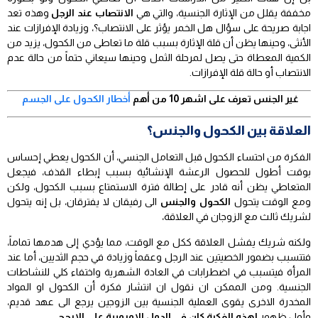
مخففة يقلل من الإثارة الجنسية، والتي هي
الانتصاب عند الرجل
وهذه تعد
اجابة صريحة على سؤال هل الخمر يؤثر على الانتصاب؟، وزيادة الإفرازات عند
الأنثى، وحينها يظن أن قلة الإثارة بسبب قلة ما تعاطى من الكحول، يزيد من
الكمية المعطاة حتى يصل لمرحلة الثمل وحينها سيعاني حتماً من حالة عدم
الانتصاب أو حالة قلة الإفرازات.
غير الجنس تعرف على اشهر 10 من أهم
أخطار الكحول على الجسم
العلاقة بين الكحول والجنس؟
الفكرة من احتساء الكحول قبل التعامل الجنسي، أن الكحول يعطي إحساس
بوقت أطول للحصول الرعشة الإنشائية بسبب إبطاء القذف، فيجعل
المتعاطي يظن أنه قادر على إطالة فترة الاستمتاع بسبب الكحول، ولكن
ومع الوقت يتحول
الكحول والجنس
الى رفيقان لا يفترقان، بل إنه يتحول
لشريك ثالث مع الزوجان في العلاقة،
ولكنه شريك يفشل العلاقة ككل مع الوقت، مما يؤدي إلى هدمها تماماً،
فتتسبب بضمور الخصيتين عند الرجل وعقماً وزيادة في حجم الثديين، أما عند
المرأة فيتسبب في اضطرابات في العادة الشهرية واختفاء كلي للنشاطات
الجنسية. ومن الممكن ان نقول ان انتشار فكرة أن الكحول او المواد
المخدرة الاخرى يقوى العملية الجنسية بين الزوجين يرجع الى عهد قديم،
وأول ظهور
لهذه الفكرة كان في الدول الاوروبية على الارجح.