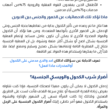
الأطفال الذين يفقدون القوة العقلية والروحية 75%من أمهات
مدمنات و75%من آباء مدمنين.
ماذا تؤكد تلك الاحصائيات عن الخمور والجنس بين الابوين
هذا نتاج ما تم رصده من تأثير الكحول بداية من تعاطيها بحجة الجنس وحتى
الإدمان على الخمور الأخرى بأنواعها المتعددة. ومن هنا نؤكد أن الكحول
والمواد المخدرة الأخرى لا يمكن أن تكون عامل مساعد لإتمام العملية
الجنسية بشكل اصح أو بشكل أكثر متعة ونشوة، بل ان العملية الجنسية
تحتاج إلى الفطرية التامة لإتمامها بشكل صحيح وسليم وممتع ايضا، فلا
تلجأ إلى ما يعكرها بإستخدام هذه المواد غير النافعة.
تعرف الاجابة عن سؤالك اذاكان
احد والدى مدمني على الكحول
أوالمخدرات ماذا افعل؟
أضرار شرب الكحول والويسكي الجنسية؟
إدمان الكحول لا يمكن أن يكون مفيدًا لصحتك الجنسية، فإذا كنت تتناوله
بغرض زيادة القدرة الجنسية أو علاج سرعة القذف فأنت لست على الطريق
الصحيح، وكذلك إذا كانت المرأة تسعى إلى الشعور بالإثارة والنشوة
باستخدام الكحول فهو أمر خاطئ، إليك
أضرار الكحول الجنسية على الرجل
والمرأة.