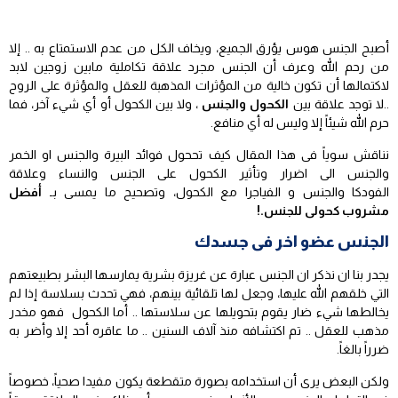
أصبح الجنس هوس يؤرق الجميع، ويخاف الكل من عدم الاستمتاع به .. إلا
من رحم الله وعرف أن الجنس مجرد علاقة تكاملية مابين زوجين لابد
لاكتمالها أن تكون خالية من المؤثرات المذهبة للعقل والمؤثرة على الروح
..لا توجد علاقة بين
الكحول والجنس
، ولا بين الكحول أو أي شيء آخر، فما
حرم الله شيئاً إلا وليس له أي منافع.
نناقش سوياً فى هذا المقال كيف تححول فوائد البيرة والجنس او الخمر
والجنس الى اضرار وتأثير الكحول على الجنس والنساء وعلاقة
الفودكا والجنس و الفياجرا مع الكحول، وتصحيح ما يمسى بـ
أفضل
مشروب كحولى للجنس.!
الجنس عضو اخر فى جسدك
يجدر بنا ان نذكر ان الجنس عبارة عن غريزة بشرية يمارسها البشر بطبيعتهم
التي خلقهم الله عليها، وجعل لها تلقائية بينهم، فهي تحدث بسلاسة إذا لم
يخالطها شيء ضار يقوم بتحويلها عن سلاستها .. أما الكحول فهو مخدر
مذهب للعقل .. تم اكتشافه منذ آلاف السنين .. ما عاقره أحد إلا وأضر به
ضرراً بالغاً.
ولكن البعض يرى أن استخدامه بصورة متقطعة يكون مفيدا صحياً، خصوصاً