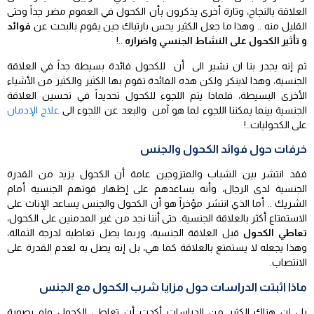
العلاقة بالنجاح، وتارة أخرى يذكرون بأن الكحول في العموم مضر جداً وحتى
القليل منه .. وهذا ما جعل الكثير يحس بارتباك حين يقوم بالبحث عن
فوائد
و تأثير الكحول على النشاط الجنسي واضراره
..!
ثم إنه يجدر بنا ان نشير الى أن للكحول فائدة بسيطة جداً في العلاقة
الجنسية، وهذا لاينكر ولكن هذه الفائدة تقوم بها الكثير والكثير من الأشياء
الأخرى البسيطة، فلماذا يتم اللجوء للكحول تحديداً في تحسين العلاقة
الجنسية بينما يمكننا اللجوء لما هو آمن والبعد عن اللجوء الى
علاج الإدمان
على الكحوليات..!
خرفات حول فوائد الكحول والجنس
فقد انتشر بين الشباب والمتزوجين عامة أن الكحول يزيد من القدرة
الجنسية لدى الرجال، وأنه يساعدهم على إظهار قوتهم الجنسية أمام
الشريك .. أما الذي انتشر مؤخراً هو أن الكحول والجنس يساعد الإناث على
الاستمتاع أكثر بالعلاقة الجنسية. حتى أننا نجد من غير المدمنين على الكحول،
تعاطي الكحول
قبل العلاقة الجنسية، وربما يصل تعاطيه لدرجة الثمالة،
وهذا يجعله لا يستمتع بالعلاقة كما هي، بل إنه يصل به لعدم القدرة على
الانتصاب.
ماذا اثبتت الدراسات حول مزايا شرب الكحول مع الجنس
بل إن هناك الكثير من الدراسات أكدت أن تعاطي الكحول ولو بصورة