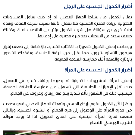
أضرار الكحول الجنسية على الرجل
يقلل الكحول من نشاط الجهاز العصبي، لذا إذا كنت تتناول المشروبات
الكحولية لزيادة القدرة الجنسية فلا تفعل، لأنها تسبب سرعة القذف وهذه
اجابة اخرى عن سؤالك هل شرب الكحول يؤثر على الانتصاب ام لا، وكذلك
ضعف شديد في الانتصاب بعد فترة قصيرة على إدمانها.
ويصاحب إدمان الكحول شعورًا بـ الاكتئاب الشديد، بالإضافة إلى ضعف إفراز
هرمون التستوستيرون، مما يقلل من الرغبة الجنسية، ويفقدك الشعور
بالإثارة والمتعة أثناء ممارسة العلاقة الحميمة.
أضرار الكحول الجنسية على المرأة
إدمان المرأة للمشروبات الكحولية قد يصيبها بجفاف شديد في المهبل،
حيث تقل الإفرازات الطبيعية التي تسهل من ممارسة العلاقة الحميمة،
فيتسبب ذلك في الشعور بألم شديد ينتج عنه إرهاق وعزوف عن الجماع.
ونظرًا لأن الكحول يقوم بإرخاء الجسم، وتهدئة الجهاز العصبي، فهو يصعب
من قدرة المرأة على الوصول إلى هزة الجماع أو النشوة الجنسية، وبالتالي
تضعف قدرة المرأة الجنسية على المدى الطويل لذا لا يوجد
فوائد
لشرب الويسكي للنساء
.