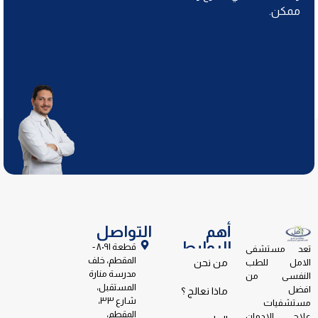
ممكن.
أهم
التواصل
الروابط
قطعة ٨٠٩١ -
تعد مستشفى
المقطم، خلف
الامل للطب
من نحن
مدرسة منارة
النفسى من
المستقبل،
افضل
ماذا نعالج ؟
شارع ٣٣،
مستشفيات
المقطم،
علاج الادمان