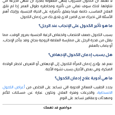
لا تعتقد أن الكحول مشروب ينتهي مفعوله بمجرد أن تنتهي الجرعة التي
تتناولها، لانك سوف تعاني من تأثيره ومخاطره طوال العمر إذا لم تتلق
العلاج المناسب، خاصة فيما يتعلق بأضراره على الحياة الجنسية، وإليك أهم
الأسئلة التي تخبرك مدى الضرر الذي يلحق بك من إدمان الكحول.
ما هو تأثير الكحول على الإنجاب عند الرجل؟
يسبب الكحول ضعف الانتصاب وانخفاض الرغبة الجنسية بمرور الوقت، مما
يقلل من قدرة الرجل على ممارسة العلاقة الزوجية بنجاح، وقد يتأخر الإنجاب،
أو يصاب بالعقم.
هل يسبب إدمان الكحول الإجهاض؟
نعم قد يؤدي إدمان المرأة للكحول إلى الإجهاض أو التعرض لخطر الولادة
المبكرة، وفي بعض الأحيان يسبب تشوه الأجنة.
ما هي أدوية علاج إدمان الكحول؟
يحدد الطبيب المعالج الادوية التي تساعد على التخلص من
أعراض الكحول
الانسحابية
، والجرعات وفترة العلاج، وتكون عبارة عن مسكنات للألم
ومهدئات وعقاقير تساعد على النوم.
مواضيع قد تهمك