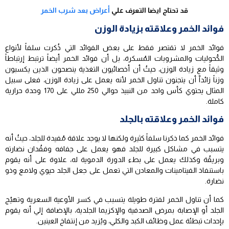
قد تحتاج ايضا التعرف علي
أعراض بعد شرب الخمر
فوائد الخمر وعلاقته بزيادة الوزن
فوائد الخمر لا تقتصر فقط على بعض الفوائد التي ذُكرت سلفاً لأنواع
الكُحوليات والمشروبات المُسكرة، بل أن فوائد الخمر أيضاً ترتبط إرتباطاً
وثيقاً مع زيادة الوزن، حيثُ أن أخصائيون التغذية ينصحون الذين يكسبون
وزناً زائداّ أن يتجنون تناول الخمر لأنه يعمل على زيادة الوزن، فعلى سبيل
المثال يحتوي كأس واحد من النبيذ حوالي 250 مللي على 170 وحدة حرارية
كاملة.
فوائد الخمر وعلاقته بالجلد
فوائد الخمر كما ذكرنا سلفاً كثيرة ولكنها لا يوجد علاقة مُفيدة للجلد، حيثُ أنه
يتسبب في مشاكل كبيرة للجلد فهو يعمل على جفافه وفقُدان نضارته
وبريقُة وكذلك يعمل على بطء الدورة الدموية له، علاوة على أنه يقوم
باستنفاذ الفيتامينات والمعادن التي تعمل على جعل الجلد حيوي ولامع وذو
نضارة.
كما أن تناول الخمر لفترة طويلة يتسبب في كسر الأوعية السعرية وتهيُج
الجلد أو الإصابة بمرض الصدفية والإكزيما الجلدية، بالإضافة إلي أنه يقوم
بإحداث تبطئة عمل وظائف الكبد والكلي، ويُزيد من إنتفاخ العينين.