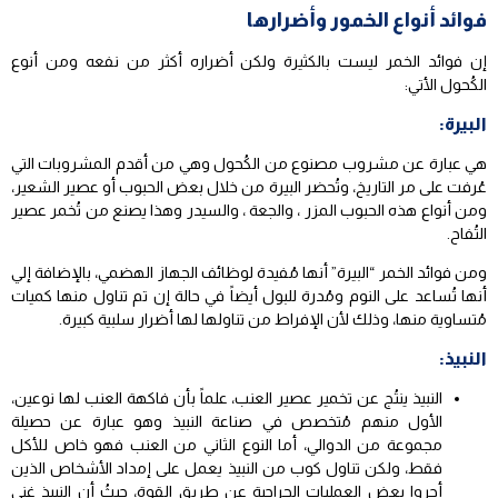
فوائد أنواع الخمور وأضرارها
إن فوائد الخمر ليست بالكثيرة ولكن أضراره أكثر من نفعه ومن أنوع
الكُحول الأتي:
البيرة:
هي عبارة عن مشروب مصنوع من الكُحول وهي من أقدم المشروبات التي
عُرفت على مر التاريخ، وتُحضر البيرة من خلال بعض الحبوب أو عصير الشعير،
ومن أنواع هذه الحبوب المزر ، والجعة ، والسيدر وهذا يصنع من تُخمر عصير
التُفاح.
ومن فوائد الخمر “البيرة” أنها مُفيدة لوظائف الجهاز الهضمي، بالإضافة إلي
أنها تُساعد على النوم ومُدرة للبول أيضاً في حالة إن تم تناول منها كميات
مُتساوية منها، وذلك لأن الإفراط من تناولها لها أضرار سلبية كبيرة.
النبيذ:
النبيذ ينتُج عن تخمير عصير العنب، علماً بأن فاكهة العنب لها نوعين،
الأول منهم مُتخصص في صناعة النبيذ وهو عبارة عن حصيلة
مجموعة من الدوالي، أما النوع الثاني من العنب فهو خاص للأكل
فقط، ولكن تناول كوب من النبيذ يعمل على إمداد الأشخاص الذين
أجروا بعض العمليات الجراحية عن طريق القوة، حيثُ أن النبيذ غني