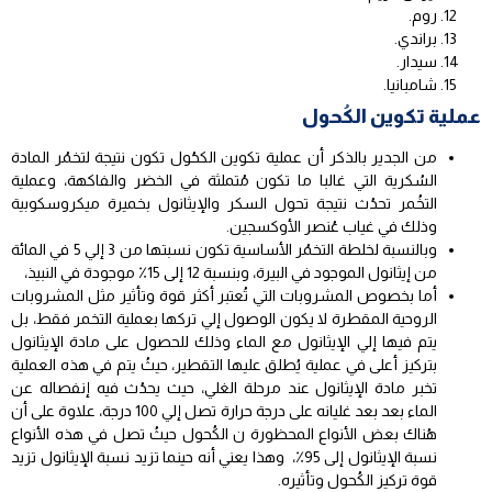
روم.
براندي.
سيدار.
شامبانيا.
عملية تكوين الكُحول
من الجدير بالذكر أن عملية تكوين الكحُول تكون نتيجة لتخمُر المادة
السُكرية التي غالبا ما تكون مُتملثة في الخضر والفاكهة، وعملية
التخُمر تحدُث نتيجة تحول السكر والإيثانول بخميرة ميكروسكوبية
وذلك في غياب عُنصر الأوكسجين.
وبالنسبة لخلطة التخمُر الأساسية تكون نسبتها من 3 إلي 5 في المائة
من إيثانول الموجود في البيرة، وبنسبة 12 إلى 15٪ موجودة في النبيذ،
أما بخصوص المشروبات التي تُعتبر أكثر قوة وتأثير مثل المشروبات
الروحية المقطرة لا يكون الوصول إلي تركها بعملية التخمر فقط، بل
يتم فيها إلي الإيثانول مع الماء وذلك للحصول على مادة الإيثانول
بتركيز أعلى في عملية يُطلق عليها التقطير، حيثُ يتم في هذه العملية
تخبر مادة الإيثانول عند مرحلة الغلي، حيث يحدُث فيه إنفصاله عن
الماء بعد بعد غليانه على درجة حرارة تصل إلي 100 درجة، علاوة على أن
هُناك بعض الأنواع المحظورة ن الكُحول حيثُ تصل في هذه الأنواع
نسبة الإيثانول إلى 95٪، وهذا يعني أنه حينما تزيد نسبة الإيثانول تزيد
قوة تركيز الكُحول وتأثيره.