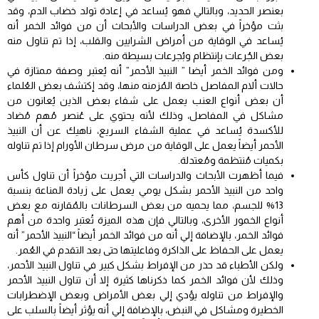
بعنصر الحديد، وبالتالي فهو يُساعد في إعادة تولد خضاب الدم، وقد
بثت مؤخراً في بعض الدراسات والأبحاث أن من فوائد الخمر أنه
يُساعد في الوقاية من أمراض الشرايين والقلب، إذا تم تناول منه
بعض الجُرعات بإنتظام وبُجرعات بسيطة منه.
ومن فوائد الخمر أيضا ” النبيذ الأحمر” أنه يُعتبر وصفة ممتازة في
حالات ألام المفاصل خاصة المُزمنه منها، وقد إكتشف بعض العُلماء
أن بعض أنواع العنب يعمل على شفاء بعض الذين يُعانون من
مشاكل في المفاصل، وذلك لأنه يحتوي على عُنصر مُهم مُضاد
للأكسدة يُساعد في عملية الشفاء السريع، ناهيك عن أن النبيذ
الأحمر أيضاً يعمل على الوقاية من مرض سرطان الأورام إذا تم تناوله
بكميات مُنتظمة ومُعتدلة.
فيما أظهرت الأبحاث والدراسات التي أجريت مؤخراً أن تناول كأس
واحد من النبيذ الأحمر بشكل يومي يعمل على زيادة المناعة بنسبة
13% للجسم، مما يحميه من بعض السرطانات بالمُقارنه مع بعض
أنواع الخمور الأخرى، وبالتالي فإن هذه الميزة تُعتبر واحدة من أهم
فوائد الخمر، بالإضافة إلي أنه من فوائد الخمر أيضاً “النبيذ الأحمر” أنه
يعمل على الحفاظ على الذاكرة وفاعليتها حتى بعد التقدم في العُمر.
ولكن الأطباء قد حذر من الإفراط بشكل كبير في تناول النبيذ الأحمر،
وذلك لأن فوائد الخمر كما ذكرناها كثيرة إلا أن تناول النبيذ الأحمر
والإفراط من تناوله يؤدي إلي بعض الأمراض وبعض الإضطرابات
الخطيرة ومشاكل في النبض، بالإضافة إلي أنه يؤثر أيضاً بالسلب على