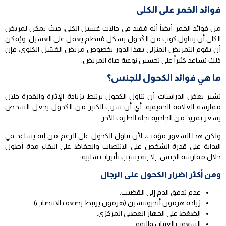
فوائد الخمر على الكلى
من فوائد الخمر أيضاً أنه مُفيد في حالات غسيل الكلى، حيثُ يمكن لمريض
الكلى أن يتناول كوب من الكُحول بشكل مُنتظم يعمل على الغسيل، ويُمكن
أن يقوم التمريض المنزلي بهذا الدور بخصوص مريض الفشل الكلوي، فإن
ذلك يُساعد كثيراً على تحسين نوعية حياة المريض.
ما هي فوائد الكحول للجنس؟
تشير بعض الدراسات أن تناول الكحول يرتبط بزيادة الإثارة والقدرة خلال
ممارسة العلاقة الحميمية، أي أن شرب الكثير من الكحول يجعل الشخص
يشعر بمزيد من الجاذبية تجاه الطرف الآخر.
ولكن هذا الشعور مؤقت، لأن تناول الكحول على الرغم من إنه يساعد في
البداية على قدرة الشخص على الانتصاب والحفاظ على البقاء مدة أطول
خلال ممارسة الجنس، إلا إنه يسبب تأثيرات سلبية:
ومن أكثر اضرار الكحول على الرجال
عدم تدفق الدم إلى القضيب.
زيادة هرمون أنجيوتنسين (هرمون يرتبط بضعف الانتصاب).
الضغط على الجهاز العصبي المركزي.
الشعور بالغثيان والنوم.