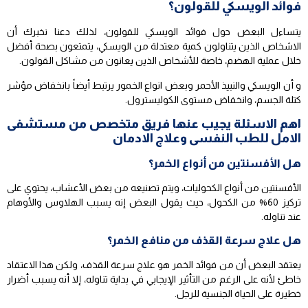
فوائد الويسكي للقولون؟
يتساءل البعض حول فوائد الويسكي للقولون، لذلك دعنا نخبرك أن
الاشخاص الذين يتناولون كمية معتدلة من الويسكي، يتمتعون بصحة أفضل
خلال عملية الهضم، خاصة للأشخاص الذين يعانون من مشاكل القولون.
و أن الويسكي والنبيذ الأحمر وبعض انواع الخمور يرتبط أيضاً بانخفاض مؤشر
كتلة الجسم، وانخفاض مستوى الكوليسترول.
اهم الاسئلة يجيب عنها فريق متخصص من مستشفى
الامل للطب النفسى وعلاج الادمان
هل الأفسنتين من أنواع الخمر؟
الأفسنتين من أنواع الكحوليات، ويتم تصنيعه من بعض الأعشاب، يحتوي على
تركيز 60% من الكحول، حيث يقول البعض إنه يسبب الهلاوس والأوهام
عند تناوله.
هل علاج سرعة القذف من منافع الخمر؟
يعتقد البعض أن من فوائد الخمر هو علاج سرعة القذف، ولكن هذا الاعتقاد
خاطئ لأنه على الرغم من التأثير الإيجابي في بداية تناوله، إلا أنه يسبب أضرار
خطيرة على الحياة الجنسية للرجل.