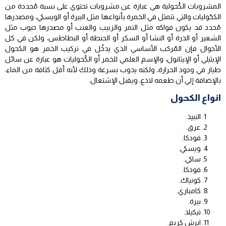
المشروبات الكُحولية هي عبارة عن مشروبات تحتوي على نسبة مُحددة من
الكحُوليات والتي تتمثل في الخمرة بأنواعها مثل البيرة أو الويسكي، ومصدرها
مُحدد قد يكون فواكه مثل التمر والزبيب والعنب أو مصدرها حبوب مثل
الشعير أو الذرة أو النشا أو السكر أو الحنطة أو البطاطس، ولكن في كل
الأحوال فإن المُركب الأساسي الذي يدخُل في تركيب الخمر هو الكحول
الإيثيلي أو الإيثانول، والإسم العلمي للخمر أو الكُحوليات هو عبارة عن سائل
طيار في وجود الحرارة، ولكنه يذوب بسرعة وذلك لأنه أقل كثافة من الماء،
بالإضافة إلي أن طعمه لاذع، ويقبل الإشتعال.
انواع الكحول
النبيذ.
عرق.
فودكا.
ويسكي.
ساكي.
فودكا.
كونياك.
كامباري.
بيرة.
تيكيلا.
ايرش كريم.