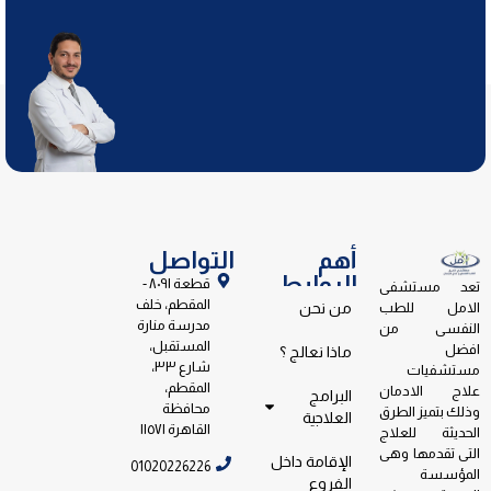
أهم
التواصل
الروابط
قطعة ٨٠٩١ -
تعد مستشفى
المقطم، خلف
الامل للطب
من نحن
مدرسة منارة
النفسى من
المستقبل،
افضل
ماذا نعالج ؟
شارع ٣٣،
مستشفيات
المقطم،
علاج الادمان
البرامج
محافظة
وذلك بتميز الطرق
العلاجية
القاهرة ١١٥٧١
الحديثة للعلاج
التى تقدمها وهى
الإقامة داخل
01020226226
المؤسسة
الفروع