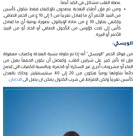
عضلة القلب مشاكل في الكبد أيضاً.
ومن ثم فإن أطباء التغذية ينصحون بالإكتفاء فقط بتناول كأسين
من النبيذ الأحمر أي ما يُعادل تقريباً من 5 إلي 10 غ من الخمر الصافي،
ويُكتفي بتناول 30 غ من مادة الإيثانول، بصورة يومية أي ما يُعادل
كأس إلي ثلاث كؤوس من الكُحول الصافي أو الحاد أو من النبيذ
الأحمر أو البيرة.
الويسكي:
من فوائد الخمر “الويسكي” أنه إذا تم تناوله بنسبة مُعتدلة وكميات معقولة
فإن له تأثير كبير على شرايين القلب، ويُفضل أن يكون مُخففاً بقيل من
الماء أو مشروبات أُخري غير مُسكرة أو مُخمرة، وبالنسبة للكميات التي يُنصح
دائماً بتناولها يومياً فتكون من 20 إلي 40 سنتيسنتيليتر، وذلك بمُعدل
كأسين تقريباً ولكن الافراط في شرب الكحول يمكن ان يصل الى
الادمان
.