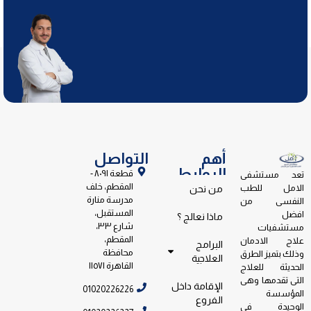
أهم
التواصل
الروابط
قطعة ٨٠٩١ -
تعد مستشفى
المقطم، خلف
الامل للطب
من نحن
مدرسة منارة
النفسى من
المستقبل،
افضل
ماذا نعالج ؟
شارع ٣٣،
مستشفيات
المقطم،
علاج الادمان
البرامج
محافظة
وذلك بتميز الطرق
العلاجية
القاهرة ١١٥٧١
الحديثة للعلاج
التى تقدمها وهى
الإقامة داخل
01020226226
المؤسسة
الفروع
الوحيدة فى