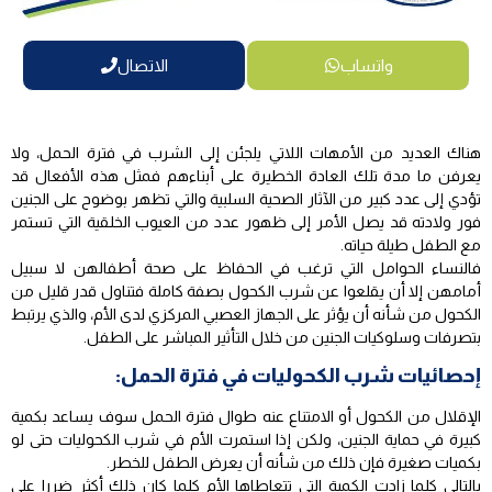
واتساب
الاتصال
هناك العديد من الأمهات اللاتي يلجئن إلى الشرب في فترة الحمل، ولا
يعرفن ما مدة تلك العادة الخطيرة على أبناءهم فمثل هذه الأفعال قد
تؤدي إلى عدد كبير من الآثار الصحية السلبية والتي تظهر بوضوح على الجنين
فور ولادته قد يصل الأمر إلى ظهور عدد من العيوب الخلقية التي تستمر
مع الطفل طيلة حياته.
فالنساء الحوامل التي ترغب في الحفاظ على صحة أطفالهن لا سبيل
أمامهن إلا أن يقلعوا عن شرب الكحول بصفة كاملة فتناول قدر قليل من
الكحول من شأنه أن يؤثر على الجهاز العصبي المركزي لدى الأم، والذي يرتبط
بتصرفات وسلوكيات الجنين من خلال التأثير المباشر على الطفل.
إحصائيات شرب الكحوليات في فترة الحمل:
الإقلال من الكحول أو الامتناع عنه طوال فترة الحمل سوف يساعد بكمية
كبيرة في حماية الجنين، ولكن إذا استمرت الأم في شرب الكحوليات حتى لو
بكميات صغيرة فإن ذلك من شأنه أن يعرض الطفل للخطر.
بالتالي كلما زادت الكمية التي تتعاطاها الأم كلما كان ذلك أكثر ضررا على