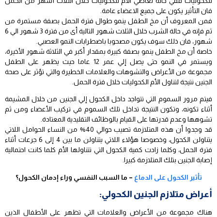
للكحوليات ففي حالة تعاطي الأم للكحوليات خلال الثلاث أشهر من الحمل
فان التأثير يكون على جميع الاعضاء عامة.
فمن المعروف أن مخ الطفل ينمو طوال فترة الحمل بصفة مستمرة من
ثم فإنه في حالة الشرب خلال الثلاث شهور التالية أى من فترة 3 شهور الي 6
شهور، فان ذلك سوف يكون مصحوبا باضطرابات النمو العصبي.
خاصة أن مخ الطفل ينمو بصفة كبيرة بمقدار أكبر في الثلاثة شهور الأخيرة،
ويستمر في النمو حتى يصل إلي عمر 12 عاما حيث يظهر على الطفل
مجموعة من الأعراض والتشوهات والعلامات الخطيرة والتي تؤثر على صحة
الجنين نتيجة لتناول الأم الكحوليات خلال فترة الحمل.
فيتم مرور السموم التي تتواجد داخل الكحول إلي الجنين من خلال المشيمة
أثناء تكونه، وتكون النتيجة تداخل تلك السموم في تركيب الأعضاء ومن ثم
تشوهها وعدم قدرتها على القيام بالوظائف التقليدية المعتادة.
قد وجدوا أن هذه المتلازمة تصيب حوالي 40% من النساء الحوامل اللاتي
يتناولن الكحول، وخصوصا هؤلاء اللاتي يتناولن ما بين 4 إلى 6 جرعات أثناء
فترة الحمل، وكلما زادت كمية الكحول التي تتناولها الأم كلما كانت احتمالية
إصابة الجنين بتلك المتلازمة كبيرا.
تأثير الكحول على الدماغ
– ما السبب النفسي وراء إدمان الكحول؟
أعراض متلازم الجنين الكحولي:
هناك مجموعة من الأعراض والعلامات التي تظهر على الأطفال الذين