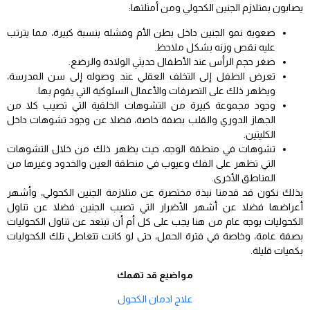
يصابون بمتلازم الجنين الكحولي ومن أمثلتها:
صعوبة نمو الجنين داخل بطن الأم وفشله بنسبة كبيرة، مما يترتب
عليه نقص وزنه بشكل ملاحظ.
صغر حجم الرأس عند الأطفال حديثي الولادة والرضع.
تعرض الطفل إلى التخلف العقلي عند وصوله إلى سن المدرسة،
ويظهر ذلك على التصرفات والأعمال السلوكية التي يقوم بها.
وجود مجموعة كبيرة من التشوهات الخلقية التي تصيب كلا من
الجهاز الدوري والقلب بصفة خاصة، فضلا عن وجود تشوهات داخل
الكليتين.
تشوهات في منطقة الوجه، حيث يظهر ذلك من خلال التشوهات
التي تظهر على الفك وعيوب في منطقة العين والخدود وغيرها من
المناطق الأخرى.
بذلك نكون قد قدمنا نبذة مختصرة عن متلازمة الجنين الكحولي، وأشهر
أعراضها فضلا عن أشهر الأضرار التي تصيب الجنين فضلا عن تناول
الكحوليات بوجه عام من هنا يجب على كل أم أن تبتعد عن تناول الكحوليات
بصفة عامة، وخاصة في فترة الحمل، حتى لو كانت تتعاطى تلك الكحوليات
بكميات قليلة.
مواضيع قد تهمك
علاج ادمان الكحول