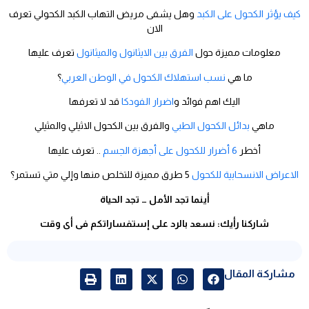
كيف يؤثر الكحول على الكبد
وهل يشفى مريض التهاب الكبد الكحولي تعرف
الان
معلومات مميزة حول
الفرق بين الايثانول والميثانول
تعرف عليها
ما هي
نسب استهلاك الكحول في الوطن العربي
؟
اليك اهم فوائد و
اضرار الفودكا
قد لا تعرفها
ماهي
بدائل الكحول الطبي
والفرق بين الكحول الاثيلي والمثيلي
أخطر
6 أضرار للكحول على أجهزة الجسم
.. تعرف عليها
الاعراض الانسحابية للكحول
5 طرق مميزة للتخلص منها وإلي متي تستمر؟
أينما تجد الأمل … تجد الحياة
شاركنا رأيك: نسعد بالرد على إستفساراتكم فى أى وقت
مشاركة المقال