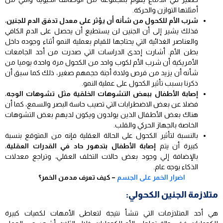
أمثلتها التوازن والحركة.
شرب الأم للكحول من شأنه أن يؤثر على معدل تدفق الدم للجنين
،
فذلك يشير إلى أن الجنين لن يستطيع أن يحصل على الدم الكافي
والعناصر الغذائية التي يحتاجها للقيام بعملية النمو أثناء وجوده داخل
بطن الأم. أشارت إحدى الدراسات التي صدرت من أحد الجامعات
الأمريكية أن شرب الأم لكوب واحد من الكحول مرة واحدة يوميا من
شأنه أن يزيد من فرص ولادة أجنة حجمهم صغير، ذلك كما سبق أن
ذكرنا بسبب تأثير الكحول على عملية النمو.
إصابة الأطفال ببعض التشوهات الخلقية مثل تشوهات الوجه
،
فضلا عن بعض الاضطرابات التي تصيب حاسة البصر والسمع، كما أن
هناك بعض الأطفال الذين يولدون ويكون لديهم بعض التشوهات
الخاصة بالجهاز الحركي والقلب.
بالنسبة لتأثير الكحول على الحالة العقلية فإنه من المتوقع بنسبة
كبيرة أن يتم
إصابة الأطفال بتدهور حاد في القدرات العقلية
،
بالإضافة إلي وجود بعض حالات التخلف العقلي، وتراجع معدلات
الذكاء بوجه عام.
اضرار الخمر على الجسم
– كيف تعرف مدمن الخمر؟
متلازمة الجنين الكحولي:
هي أحد المتلازمات التي تنشأ نتيجة لتعاطى الأمهات لكميات كبيرة