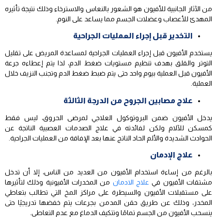
من الآثار الجانبية للأفيون هو الشعور بالنعاس والاسترخاء وذلك نتيجة تأثيره
المهدئ للأعصاب وعضلات الجسم مما يساعد على النوم.
التخدير قبل إجراء العمليات الجراحية
يستخدم الأفيون قبل إجراء العمليات الجراحية لمساعدة المريض على تقليل
التوتر والقلق بهدف تنظيم مستويات ضغط الدم، لذا يتم إعطاءه جرعة
الأفيون قبل العملية بيوم واحد حتى يتم ضبط ضغط الدم وتجنب النزيف خلال
العملية.
علاج مصابين الجروح من الدرجة الثالثة
يدخل الأفيون ضمن البروتوكول العلاجي لمرضى الحروق، ليس فقط
كمسكن للآلام ولكن لفائدته في علاج الصدمات العصبية الناتجة عن
الحوادث الشديدة والألم الحاد الناتج عنها بعد الإفاقة من العمليات الجراحية.
علاج الإدمان
بالرغم من إساءة استخدام الأفيون من العديد من الناس، إلا أن تدخل
مشتقات الأفيون في
علاج الادمان
من المخدرات الأفيونية وذلك لتأثيرها
على مستقبلات الأفيون والسيطرة على مراكز المخ التي تطالب بتعاطي
المخدر، وذلك عن طريق حقن المدمن بجرعات يتم خفضها تدريجيًا حتى
ينسحب الأفيون من الجسم تمامًا وتتكيف الدماغ مع عدم التعاطي.