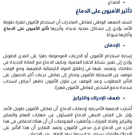
الصداع.
تأثير الأفيون على الدماغ
كشف المعهد الوطني لتعاطي المخدرات أن استخدام الأفيون لفترة طويلة
الأمد يؤدي إلى مشاكل صحية عديدة، وأبرزها
تأثير الأفيون على الدماغ
،
وأكثرها شيوعًا:
الإدمان
إساءة استخدام الأفيون أو الجرعات الموصوفة طبيًا على المدى الطويل
يؤدي إلى تغيير نشاط الخلايا العصبية، وتكيف الدماغ مع المادة الجديدة في
نظامك، وتعتمد عليها في إطلاق المواد الكيميائية الطبيعية، ومع الوقت
تتوقف عن الاستجابة للأفيون وتحتاج إلى تعاطي جرعات أكبر للحصول على
التأثير المطلوب، وعند التوقف عن تناول الأفيون تظهر أعراض انسحاب
شديدة تدفع الشخص لتعاطي الأفيون قهريًا.
ضعف الإدراك والتركيز
أشارت الجمعية الأمريكية لإصابات الدماغ، أن تعاطي الأفيون طويل الأمد
يؤثر على الفص الجبهي للدماغ المسئول عن مهارات التعلم والتفكير
والتركيز واتخاذ القرارات، وأظهرت الفحوصات أن أن هناك انخفاض في هذا
الجزء من الدماغ لدى مدمني الأفيون، وتفيد التقارير أن هذا التأثير على
الإدراك والتفكير يستمر عدة سنوات بعد التعافي من الإدمان.