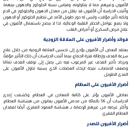
الأفيون وغيرهم مما لا يتناولونه، وقياس نسبة الجلوكوز والدهون بينهما،
وأثبتت الدراسة أن الأفيون قد يقلل من معدل الدهون والجلوكوز في الدم
ولكنه تأثير مؤقت، وليس له دور طويل الأمد في تنظيم الجلوكوز أو الدهون
ولا يمنع عوامل الخطر القلبية الوعائية، لذا لا ينصح باستعمال الأفيون في
علاج مرض السكري أو أمراض القلب.
فوائد وأضرار الأفيون على العلاقة الزوجية
يعتقد البعض أن الأفيون يؤدي إلى تحسين العلاقة الزوجية من خلال علاج
سرعة القذف وإطالة فترة الجماع، بينما أثبتت الدراسات أن ذلك التأثير مؤقتًا،
ويزداد تأخير القذف غير المرغوب فيه حتى يصل إلى توقف القذف تمامًا
وضعف الانتصاب، نتيجة ارتخاء العضلات الذي يسببه تناول الأفيون على
المدى الطويل.
أضرار الأفيون على العظام
تعاطي الأفيون يؤثر على كثافة المعادن في العظام، وكشفت إحدى
الدراسات أن 56 بالمائة من مدمني الأفيون يعانون من هشاشة العظام،
وأكثر عرضة من غيرهم للإصابة بـ هشاشة العمود الفقري، أيضًا لفقدان
العظام الفقري.
أضرار الأفيون للصدر