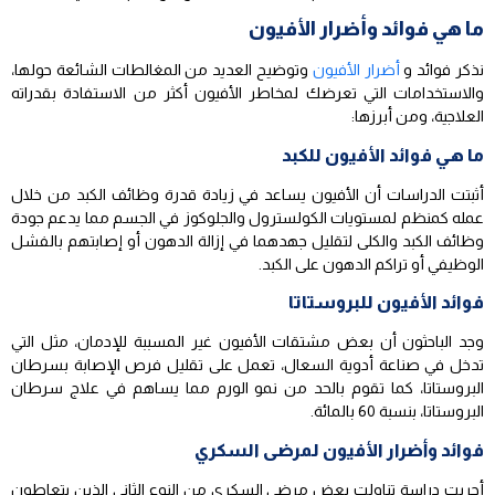
ما هي فوائد وأضرار الأفيون
نذكر فوائد و
أضرار الأفيون
وتوضيح العديد من المغالطات الشائعة حولها،
والاستخدامات التي تعرضك لمخاطر الأفيون أكثر من الاستفادة بقدراته
العلاجية، ومن أبرزها:
ما هي فوائد الأفيون للكبد
أثبتت الدراسات أن الأفيون يساعد في زيادة قدرة وظائف الكبد من خلال
عمله كمنظم لمستويات الكولسترول والجلوكوز في الجسم مما يدعم جودة
وظائف الكبد والكلى لتقليل جهدهما في إزالة الدهون أو إصابتهم بالفشل
الوظيفي أو تراكم الدهون على الكبد.
فوائد الأفيون للبروستاتا
وجد الباحثون أن بعض مشتقات الأفيون غير المسببة للإدمان، مثل التي
تدخل في صناعة أدوية السعال، تعمل على تقليل فرص الإصابة بسرطان
البروستاتا، كما تقوم بالحد من نمو الورم مما يساهم في علاج سرطان
البروستاتا، بنسبة 60 بالمائة.
فوائد وأضرار الأفيون لمرضى السكري
أجريت دراسة تناولت بعض مرضى السكري من النوع الثاني الذين يتعاطون