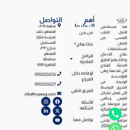
أهم
التواصل
الروابط
قطعة ٨٠٩١ -
تعد مستشفى
المقطم، خلف
الامل للطب
من نحن
مدرسة منارة
النفسى من
المستقبل،
افضل
ماذا نعالج ؟
شارع ٣٣،
مستشفيات
المقطم،
علاج الادمان
البرامج
محافظة
وذلك بتميز الطرق
العلاجية
القاهرة ١١٥٧١
الحديثة للعلاج
التى تقدمها وهى
الإقامة داخل
01020226226
المؤسسة
الفروع
الوحيدة فى
01020226227
الشرق الاوسط
الفريق الطبي
التى تعمل بشكل
info@hopeeg.com
اقليمى وعالمى
الأسئلة
عبر فروعها فى
الشائعة
العالم والحائزة
على جائزة افضل
تواصل معنا
مجتمع علاجى
لسنة 2026/2023.