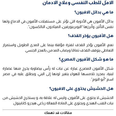
الامل للطب النفسى وعلاج الادمان
ما هي بدائل الافيون؟
بدائل الأفيون هي الأدوية التي تؤثر على مستقبلات الأفيون في الدماغ ولها
نفس التأثير، وأبرزها “البوبرينورفين، الميثادون، النالكسون”.
هل الأفيون يؤخر القذف؟
نعم، الأفيون يؤخر القذف لفترة مؤقتة بينما على المدى الطويل واستمرار
التعاطي يتوقف القذف تمامًا ويصاب المدمن بالعجز الجنسي.
ما هو شكل الأفيون المصري؟
شكل الأفيون المصري عبارة عن نبات له رأس بيضاوية يخرج منها عصارة
لبنية، بمجرد تلامسها للهواء يتغير لونها إلى البني، ويطلق عليه في مصر
اسم “أبو النوم”.
هل الحشيش يحتوي على الافيون؟
الحشيش لا يحتوي على الأفيون، وليس له علاقة به، و يستخرج الحشيش من
نبات القنب الهندي ويحتوي على المادة الفعالة رباعي هيدرو كانابينول.
مقالات قد تهمك