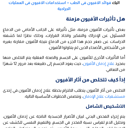
اليك
فوائد الافيون فى الطب – استخدامات الافيون فى العمليات
الجراحية
هل تأثيرات الأفيون مزمنة
بعض تأثيرات الأفيون مزمنة، مثل تأثيراته على الجانب الأمامي من الدماغ
المسئول عن الإدراك والتفكير واتخاذ القرارات، وذلك نظرًا لما كشفته
الدراسات عن صغر حجم هذا الجزء من الدماغ نتيجة الأفيون مقارنة بغيره
من الأشخاص الأصحاء الذين لم يتناولوا الأفيون.
أما التأثيرات الأخرى للأفيون على الجسم والصحة العقلية يتم التخلص منها
بمجرد
علاج إدمان الأفيون
، حيث يعود الجسم إلى طبيعته بعد مرور 12 شهرًا
من التعافي.
إذاً كيف تتخلص من آثار الأفيون
التخلص من آثار الأفيون يتطلب الالتزام بخطة علاج إدمان الأفيون في إحدى
مستشفيات علاج الإدمان
، وتتضمن الخطوات الأساسية التالية:
التشخيص الشامل
يتم إجراء الفحص البدني لبيان الأضرار الجسدية الناتجة عن إدمان الأفيون،
وتحليل الدم لقياس نسبة المخدر في الجسم، والتقييم النفسي للكشف عن