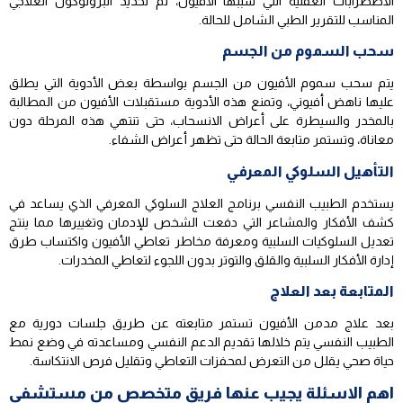
الاضطرابات العقلية التي سببها الأفيون، ثم تحديد البروتوكول العلاجي
المناسب للتقرير الطبي الشامل للحالة.
سحب السموم من الجسم
يتم سحب سموم الأفيون من الجسم بواسطة بعض الأدوية التي يطلق
عليها ناهض أفيوني، وتمنع هذه الأدوية مستقبلات الأفيون من المطالبة
بالمخدر والسيطرة على أعراض الانسحاب، حتى تنتهي هذه المرحلة دون
معاناة، وتستمر متابعة الحالة حتى تظهر أعراض الشفاء.
التأهيل السلوكي المعرفي
يستخدم الطبيب النفسي برنامج العلاج السلوكي المعرفي الذي يساعد في
كشف الأفكار والمشاعر التي دفعت الشخص للإدمان وتغييرها مما ينتج
تعديل السلوكيات السلبية ومعرفة مخاطر تعاطي الأفيون واكتساب طرق
إدارة الأفكار السلبية والقلق والتوتر بدون اللجوء لتعاطي المخدرات.
المتابعة بعد العلاج
بعد علاج مدمن الأفيون تستمر متابعته عن طريق جلسات دورية مع
الطبيب النفسي يتم خلالها تقديم الدعم النفسي ومساعدته في وضع نمط
حياة صحي يقلل من التعرض لمحفزات التعاطي وتقليل فرص الانتكاسة.
اهم الاسئلة يجيب عنها فريق متخصص من مستشفى