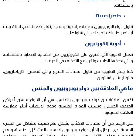
بالتشنجات.
حاصرات بيتا
تناول دواء البوبروبيون مع حاصرات بيتا يسبب ارتفاع ضغط الدم، لذلك يجب
أن تخبر طبيبك بالجرعات التي تتناولها.
أدوية الكورتيزون
تعمل الادوية التي تحتوي على الكورتيزون من احتمالية الإصابة بالتشنجات،
والتي يصفها الطبيب ولكن مع التخفيف في الجرعات.
كما يحذر الطبيب من تناول مضادات الصرع والتي تتضمن: كاربامازيبين،
فينوباربيتال، فينيتوين.
ما هي العلاقة بين دواء بوبروبيون والجنس
تكمن العلاقة بين دواء بوبروبيون والجنس، هي أن الدواء يحسن أعراض
الضعف الجنسي، ويسبب القدرة الجنسية وقوة الانتصاب أثناء ممارسة
العلاقة الحميمية.
على الرغم من أن مضادات الاكتئاب بشكل عام تسبب مشاكل في القدرة
الجسية لدى الرجال، إلا أن دواء بوبروبيون لا يسبب المشاكل الجنسية، وعدم
القدرة وانخفاض الأداء الجنسي التي يعاني منها الكثيرون الذين يتناولون