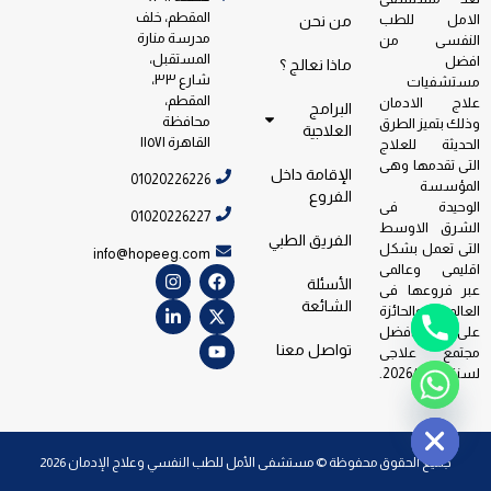
المقطم، خلف
الامل للطب
من نحن
مدرسة منارة
النفسى من
المستقبل،
افضل
ماذا نعالج ؟
شارع ٣٣،
مستشفيات
المقطم،
علاج الادمان
البرامج
محافظة
وذلك بتميز الطرق
العلاجية
القاهرة ١١٥٧١
الحديثة للعلاج
التى تقدمها وهى
الإقامة داخل
01020226226
المؤسسة
الفروع
الوحيدة فى
01020226227
الشرق الاوسط
الفريق الطبي
التى تعمل بشكل
info@hopeeg.com
اقليمى وعالمى
الأسئلة
عبر فروعها فى
الشائعة
العالم والحائزة
على جائزة افضل
تواصل معنا
مجتمع علاجى
لسنة 2026/2023.
Hide ch
جميع الحقوق محفوظة © مستشفى الأمل للطب النفسي وعلاج الإدمان 2026