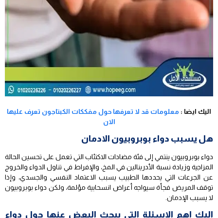
اليك ايضا :
معلومات قد لا تعرفها حول مفككات الكبتاجون تعرف عليها
الان
هل يسبب دواء بوبروبيون الادمان
دواء بوبروبيون ينتمي إلى فئة مضادات الاكتئاب التي تعمل على تحسين الحالة
المزاجية وزيادة نسبة الأدرينالين في المخ، والإفراط في تناول الدواء والخروج
عن الجرعات التي يحددها الطبيب يسبب الاعتماد النفسي والجسدي، وإذا
توقف المريض فجأة سيواجه أعراض انسحابية مؤلمة، ولكن دواء بوبروبيون
لا يسبب الإدمان.
اليك اهم الاسئلة التي يبحث البعض عنها حول دواء