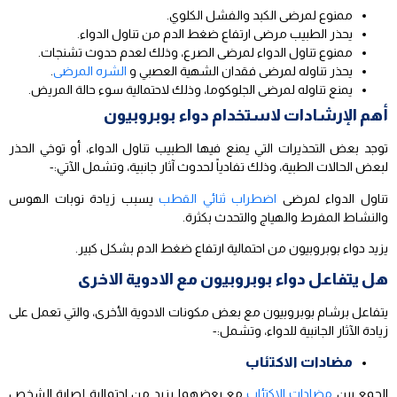
ممنوع لمرضى الكبد والفشل الكلوي.
يحذر الطبيب مرضى ارتفاع ضغط الدم من تناول الدواء.
ممنوع تناول الدواء لمرضى الصرع، وذلك لعدم حدوث تشنجات.
يحذر تناوله لمرضى فقدان الشهية العصبي و
الشره المرضى
.
يمنع تناوله لمرضى الجلوكوما، وذلك لاحتمالية سوء حالة المريض.
أهم الإرشادات لاستخدام دواء بوبروبيون
توجد بعض التحذيرات التي يمنع فيها الطبيب تناول الدواء، أو توخي الحذر
لبعض الحالات الطبية، وذلك تفادياً لحدوث آثار جانبية، وتشمل الآتي:-
تناول الدواء لمرضى
اضطراب ثنائي القطب
يسبب زيادة نوبات الهوس
والنشاط المفرط والهياج والتحدث بكثرة.
يزيد دواء بوبروبيون من احتمالية ارتفاع ضغط الدم بشكل كبير.
هل يتفاعل دواء بوبروبيون مع الادوية الاخرى
يتفاعل برشام بوبروبيون مع بعض مكونات الادوية الأخرى، والتي تعمل على
زيادة الآثار الجانبية للدواء، وتشمل:-
مضادات الاكتئاب
الجمع بين
مضادات الاكتئاب
مع بعضهما يزيد من احتمالية إصابة الشخص