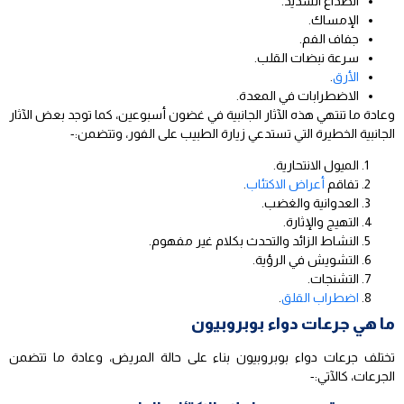
الصداع الشديد.
الإمساك.
جفاف الفم.
سرعة نبضات القلب.
الأرق
.
الاضطرابات في المعدة.
وعادة ما تنتهي هذه الآثار الجانبية في غضون أسبوعين، كما توجد بعض الآثار
الجانبية الخطيرة التي تستدعي زيارة الطبيب على الفور، وتتضمن:-
الميول الانتحارية.
تفاقم
أعراض الاكتئاب
.
العدوانية والغضب.
التهيج والإثارة.
النشاط الزائد والتحدث بكلام غير مفهوم.
التشويش في الرؤية.
التشنجات.
اضطراب القلق
.
ما هي جرعات دواء بوبروبيون
تختلف جرعات دواء بوبروبيون بناء على حالة المريض، وعادة ما تتضمن
الجرعات، كالآتي:-