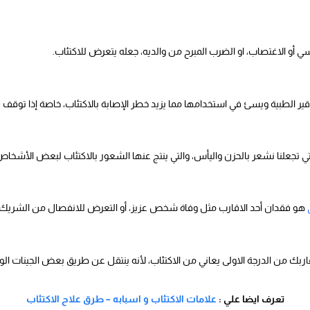
و الاغتصاب، او الضرب المبرح من والديه، جعله يتعرض للاكتئاب.
ر الطبية ويسئ في استخدامها مما يزيد خطر الإصابة بالاكتئاب، خاصة إذا توقف 
تي تجعلنا نشعر بالحزن واليأس، والتي ينتج عنها الشعور بالاكتئاب لبعض الأشخاص ا
هو فقدان أحد الاقارب مثل وفاة شخص عزيز، أو التعرض للانفصال من الشريك، مما
اربك من الدرجة الاولى يعاني من الاكتئاب، لأنه ينتقل عن طريق بعض الجينات ا
تعرف ايضا علي :
علامات الاكتئاب و اسبابه – طرق علاح الاكتئاب