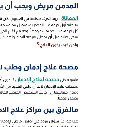
المدمن مريض ويجب أن يتع
المعاناة
،، ربما تعرف معناها في العموم، لكن ق
تعاطيه أول جرعة من المخدرات، وتظل تتفاقم معه ك
كل جرعة، حتى يجد نفسه وجهاً لوجه مع الألم الذي 
تنتهي حياته قبل أن يحظى بفرصة النجاة، ولهذا كان
؟
ولكن كيف يكون العلاج
.
مصحة علاج إدمان وطب نف
مصحة لعلاج الإدمان
ماهو معنى
؟ بدون أي
مصحات علاج الإدمان لابد أن نراعي العديد من الأمور 
ومدى فعاليتها، إلى جانب التشخيص الصحيح للحالة،
يحتمل الخطأ.
مالفرق بين مراكز علاج ال
هذا هو أكثر سؤال يتردد علي أذهان مرضى الإدمان
يطلق عليها مسمى مصحة او مستشفى أو مشفى او دا