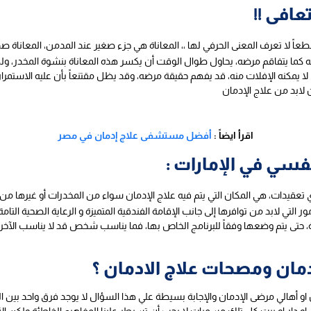
افى !!
طعاً لا تعرف المعنى الحرفي لها ،، المعاناة هي جزء صغير عند المدمن، المعاناة 
ما يتفاقم مرضه، يحاول طوال الوقت أن يكسر هذه المعاناة بنشوة المخدر، ولكنه
لا يمكنه الإفلات منه، قد يفهم حقيقة مرضه، وقد يظل مقتنعاً بأن عليه الاستمرار
 لابد من علاج الإدمان
اقرأ ايضاً :
أفضل مستشفى علاج إدمان في مصر
سي في الإمارات :
 تعقيدات، هي المكان التي يتم فيه علاج الإدمان سواء من المخدرات أو غيرها من ا
التي لابد من توافرها إلى جانب الإقامة الفندقية المتميزة و الرعاية الصحية التامة
 حتى يتم وضعها وفقاً للبرنامج الخاص بها، فما يناسب شخص قد لا يناسب الآخر،
ادمان ومصحات علاج الادمان ؟
 او أهالي مرضى الإدمان والإجابة بسيطة علي هذا السؤال لا يوجد فرق واحد بين 
ر او بيت كل تلك مسميات لا يجب أن تسيطر علينا المفاهيم الخاطئة ولكن الأ