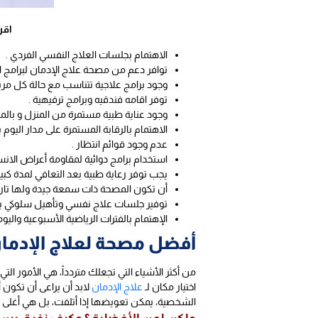
اقرأ
الاهتمام بجلسات العلاج النفسي الفردي .
توافر دعم من مصحة علاج الإدمان لبرامج ال
وجود برامج علاجية تتناسب مع حالة كل مر
توفر اقامه فندقيه وبرامج ترفيهية .
وجود عناية طبية مستمرة من المنزل و بالم
الاهتمام بالرقابة المستمرة على مدار اليوم 
عدم وجود قوائم انتظار .
استخدام برامج دوائية لمقاومة أعراض 
يجب توفر رعاية طبية بعد التعافي لمدة كبي
أن تكون المصحة ذات سمعة جيدة ولها تاري
توفير جلسات علاج نفسي وتأهيل سلوكي ب
الإهتمام بالفترات الرياضية الأسبوعية واليو
أفضل مصحة لعلاج الإدمان
من أكثر الأشياء التي تجعلك متردداً، هي الأمور ال
اختيار مكان لـ
علاج الإدمان
لابد أن يراعى أن تكون
الشخصية، يمكن تعويضها إذا أتلفت، بل هي أغلى من 