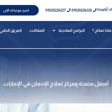
 أولويتنا
01020226227
01020226226
احجز موعدك الان
ماذا نعالج ؟
البرامج العلاجية
المقالات
الفريق الطبي
أفضل مصحة ومركز لعلاج الإدمان في الإمارات