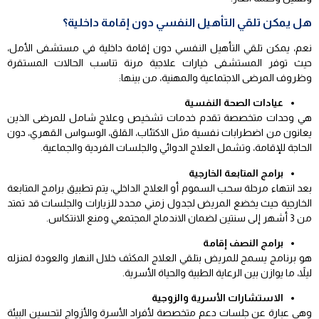
هل يمكن تلقي التأهيل النفسي دون إقامة داخلية؟
نعم، يمكن تلقي التأهيل النفسي دون إقامة داخلية في مستشفى الأمل،
حيث توفر المستشفى خيارات علاجية مرنة تناسب الحالات المستقرة
وظروف المرضى الاجتماعية والمهنية، من بينها:
عيادات الصحة النفسية
هي وحدات متخصصة تقدم خدمات تشخيص وعلاج شامل للمرضى الذين
يعانون من اضطرابات نفسية مثل الاكتئاب، القلق، الوسواس القهري، دون
الحاجة للإقامة، وتشمل العلاج الدوائي والجلسات الفردية والجماعية.
برامج المتابعة الخارجية
بعد انتهاء مرحلة سحب السموم أو العلاج الداخلي، يتم تطبيق برامج المتابعة
الخارجية حيث يخضع المريض لجدول زمني محدد للزيارات والجلسات قد تمتد
من 3 أشهر إلى سنتين لضمان الاندماج المجتمعي ومنع الانتكاس.
برامج النصف إقامة
هو برنامج يسمح للمريض بتلقي العلاج المكثف خلال النهار والعودة لمنزله
ليلاً، ما يوازن بين الرعاية الطبية والحياة الأسرية.
الاستشارات الأسرية والزوجية
وهي عبارة عن جلسات دعم متخصصة لأفراد الأسرة والأزواج لتحسين البيئة