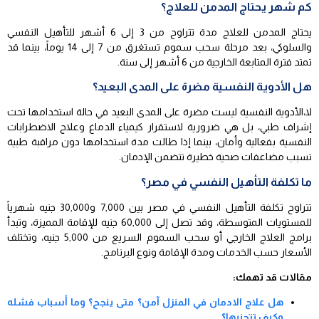
كم شهر يحتاج المدمن للعلاج؟
يحتاج المدمن للعلاج مدة تتراوح من 3 إلى 6 أشهر للتأهيل النفسي
والسلوكي، بعد مرحلة سحب سموم تستغرق من 7 إلى 14 يوماً، بينما قد
تمتد فترة المتابعة الخارجية من 6 أشهر إلى سنة.
هل الأدوية النفسية مضرة على المدى البعيد؟
لا،الأدوية النفسية ليست مضرة على المدى البعيد في حالة استخدامها تحت
إشراف طبي، بل هي ضرورية لاستقرار كيمياء الدماغ وعلاج الاضطرابات
النفسية بفعالية وأمان، بينما إذا طالت مدة استخدامها دون مراقبة طبية
تسبب مضاعفات صحية خطيرة تتضمن الإدمان.
ما تكلفة التأهيل النفسي في مصر؟
تتراوح تكلفة التأهيل النفسي في مصر بين 7,000 و30,000 جنيه شهرياً
للمستويات المتوسطة، وقد تصل إلى 60,000 جنيه للإقامة المميزة، وتبدأ
برامج العلاج الخارجي أو سحب السموم السريع من 5,000 جنيه، وتختلف
الأسعار حسب الخدمات ومدة الإقامة ونوع البرنامج.
مقالات قد تهمك:
هل علاج الادمان في المنزل آمن؟ متى ينجح؟ وما أسباب فشله
وكيف تتجنبها؟