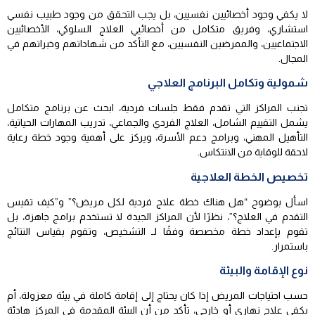
لا يكفي وجود أخصائيين نفسيين، بل يجب التحقق من وجود طبيب نفسي
استشاري، وفريق متكامل من أخصائيي العلاج السلوكي، الأخصائيين
الاجتماعيين، والممرضين النفسيين، مع التأكد من شهاداتهم وخبراتهم في
المجال.
شمولية وتكامل البرنامج العلاجي
تجنب المراكز التي تقدم فقط جلسات فردية، ابحث عن برنامج متكامل
يشمل التقييم الشامل، العلاج الفردي والجماعي، تدريب المهارات الحياتية،
التأهيل المهني، وبرامج دعم الأسرة، ويركز على أهمية وجود خطة رعاية
لاحقة للوقاية من الانتكاس.
تخصيص الخطة العلاجية
اسأل بوضوح “هل هناك خطة علاج فردية لكل مريض؟” و”كيف تقيس
التقدم في العلاج؟”، نظرًا لأن المراكز الجيدة لا تستخدم برامج جاهزة، بل
تقوم بإعداد خطة مخصصة وفقًا لـ التشخيص، وتقوم بقياس النتائج
باستمرار.
نوع الإقامة والبيئة
حسب احتياجات المريض إذا كان يحتاج إلى إقامة كاملة في بيئة معزولة، أم
يكفي علاج نهاري أو خارجي، تأكد من أن البيئة المقدمة في المركز هادئة