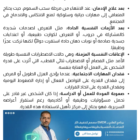
بعد علاج الإدمان:
عند الانتهاء من مرحلة سحب السموم، حيث يحتاج
المتعافي إلى مهارات حياتية وسلوكية لمنع الانتكاس والاندماج في
المجتمع.
بعد الأزمات النفسية الحادة:
مثل التعرض لصدمات شديدة
كالمشاركة في حروب، أو التعرض لكوارث طبيعية، أو اعتداءات
جسدية صادمة أو نوبات ذهان حادة استقرت دوائيًّا لكنها تركت عجزًا
وظيفيًا.
الإعاقات النفسية المزمنة:
وهي حالات الاضطرابات النفسية طويلة
الأمد مثل الفصام أو الاضطراب ثنائي القطب، التي أثرت على قدرة
الشخص على العمل أو العناية بنفسه.
فقدان المهارات الاجتماعية:
عندما يؤدي العزل الطويل أو المرض
إلى فقدان القدرة على التواصل الفعال أو إدارة الضغوط اليومية
وفقدان القدرة على اتخاذ القرارات.
صعوبة العودة للعمل أو الدراسة:
إذا كان الشخص غير قادر على
تحمل مسؤوليات وظيفية أو أكاديمية رغم استقرار أعراضه
السريرية، فهو يحتاج إلى مركز تأهيل لاستعادة هذه القدرة.