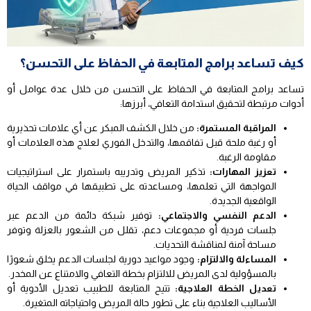
كيف تساعد برامج المتابعة في الحفاظ على التحسن؟
تساعد برامج المتابعة في الحفاظ على التحسن من خلال عدة عوامل أو
أدوات مرتبطة لتحقيق استدامة التعافي، أبرزها:
المراقبة المستمرة:
من خلال الكشف المبكر عن أي علامات تحذيرية
أو رغبة ملحة قبل تفاقمها، والتدخل الفوري لعلاج هذه العلامات أو
مقاومة الرغبة.
تعزيز المهارات:
تذكير المريض وتدريبه باستمرار على استراتيجيات
المواجهة التي تعلمها، ومساعدته على تطبيقها في مواقف الحياة
الواقعية الجديدة.
الدعم النفسي والاجتماعي:
توفير شبكة دائمة من الدعم عبر
جلسات فردية أو مجموعات دعم، تقلل من الشعور بالعزلة وتوفر
مساحة آمنة لمناقشة التحديات.
المساءلة والالتزام:
وجود مواعيد دورية لجلسات الدعم يخلق شعورًا
بالمسؤولية لدى المريض للالتزام بخطة التعافي والامتناع عن المخدر.
تعديل الخطة العلاجية:
تتيح المتابعة للطبيب تعديل الأدوية أو
الأساليب العلاجية بناء على تطور حالة المريض واحتياجاته المتغيرة.