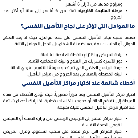
وتتراوح مدتها من 3 إلى 6 أشهر.
مرحلة المتابعة الخارجية:
تمتد من 6 أشهر إلى سنة أو أكثر بعد
الخروج.
ما العوامل التي تؤثر على نجاح التأهيل النفسي؟
تعتمد نسبة نجاح التأهيل النفسي على عدة عوامل، حيث لا يعد العلاج
الدوائي أو الجلسات بمفردها ضمانة للشفاء، بل تتدخل العوامل التالية:
إرادة المريض والالتزام بالخطة العلاجية الشاملة.
دور الأسرة كشريك في العلاج والبيئة الاجتماعية الآمنة.
جودة البرنامج العلاجي الذي تم تحديده وفقًا للتقييم الفردي للحالة.
البيئة المحيطة بالمتعافي بعد الخروج من مراكز التأهيل.
أخطاء شائعة عند اختيار مراكز التأهيل النفسي
اختيار مركز التأهيل النفسي يعد قراراً مصيرياً، حيث تؤدي الأخطاء في هذه
المرحلة إلى تفاقم الحالة أو حدوث انتكاسات خطيرة، لذا إليك أخطاء شائعة
عند اختيار مراكز التأهيل النفسي عليك تجنبها:
اختيار مراكز تفتقر إلى الترخيص الرسمي من وزارة الصحة أو المجلس
القومي للصحة النفسية.
اختيار المراكز التي تركز فقط على سحب السموم، وعزل المريض
جسدياً، دون التأهيل النفسي السلوكي.