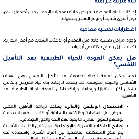
بيئة منزلية غير آمنة
إذا كانت البيئة المحيطة بالمريض مليئة بمحفزات الإدمان مثل أصدقاء سوء،
توتر أسري شديد، أو توفر المخدر بسهولة.
اضطرابات نفسية مصاحبة
وجود أمراض نفسية حادة مثل الفصام أو الاكتئاب الشديد مع أفكار انتحارية،
تتطلب عزل وعلاج مكثف في آن واحد.
هل يمكن العودة للحياة الطبيعية بعد التأهيل
النفسي؟
نعم، يمكن العودة للحياة الطبيعية بعد التأهيل النفسي وهي الهدف
الأساسي والنتيجة المتوقعة، كما يهدف لـ إعادة بناء حياة المريض بالكامل
بشكل أكثر استقرارًا وإيجابية، وإليك دلائل العودة للحياة الطبيعية بعد
التأهيل:
الاستقلال الوظيفي والمالي:
يساعد برنامج التأهيل المهني
المرضى على استعادة وظائفهم السابقة أو اكتساب مهارات جديدة
تؤهلهم لسوق العمل، ما يعيد لهم الثقة والدور الاجتماعي.
إصلاح العلاقات الأسرية والإجتماعية:
من خلال الجلسات الأسرية
يتم علاج المشكلات العاطفية بين أفراد الأسرة، واستعادة ثقة
الأهل، والعودة لدور الأب، الزوج، أو الابن بشكل فعال.