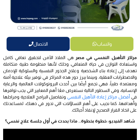
واتساب
الاتصال
مراكز التأهيل النفسي في مصر
هي الملاذ الآمن لتحقيق تعافي كامل
واستعادة التوازن في حياة المتعافي، وذلك لأنها منظومة طبية متكاملة
تهدف إلى إعادة بناء الشخصية وعلاج الجذور النفسية والسلوكية للإدمان
والاضطرابات العقلية، وبينما يبرز دور هذه المراكز في توفير بيئة علاجية آمنة
ومعتمدة طبياً، فهي تجمع أيضًا بين أحدث البروتوكولات العالمية والرعاية
الإنسانية، وفي السطور التالية نستعرض معًا أهم المعايير التي يجب توافرها
في
أفضل مراكز إعادة التأهيل النفسي
وتفاصيل البرامج العلاجية ومراحلها
وأهدافها، كما نجيب على أهم التساؤلات التي تدور في ذهنك، لمساعدتك
على اتخاذ القرار الصحيح لإنقاذ أحبائك.
شاهد الفيديو: خطوة بخطوة.. ماذا يحدث في أول جلسة علاج نفسي؟