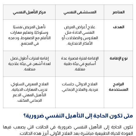
العناصر
المستشفى النفسي
مركز التأهيل النفسي
الهدف
علاج أعراض المرض
تأهيل المريض نفسيًا
النفسي الحادة مثل
وسلوكيًا، وتعليم مهارات
الهلاوس والضلالات أو
التأقلم مع الضغوط، ودمجه
الأفكار الانتحارية.
في المجتمع.
نوع الإقامة
الإقامة لفترة قصيرة عدة
إقامة لفترات أطول تصل
أسابيع في بيئة طبية
لعدة أشهر، في بيئة علاجية
مغلقة.
منظمة.
البرامج
العلاج الدوائي، جلسات
العلاج المعرفي السلوكي،
المستخدمة
فردية، والعلاج الجماعي.
تدريب المهارات الحياتية،
التأهيل المهني، الدعم
الجماعي المكثف.
متى تكون الحاجة إلى التأهيل النفسي ضرورية؟
تكون الحاجة إلى التأهيل النفسي ضرورية في الحالات التي يصعب فيها
العودة للحياة الطبيعية مباشرة بعد العلاج الأولي، أبرز هذه الحالات: