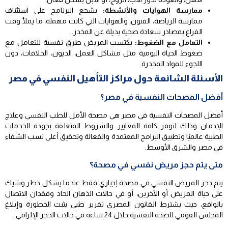
ممارسة الهوايات والأنشطة:
يشجع البرنامج على استئناف
ممارسة الرياضة، الفنون، والهوايات التي كانت مهملة، ما يملأ وقت
الفراغ بمصادر سعادة صحية بديلة عن المخدر.
التعامل مع الضغوط:
يكتسب المريض طرق نفسية للتعامل مع
ضغوط الحياة اليومية مثل مشاكل العمل، الديون، الخلافات، دون
اللجوء للمواد المخدرة.
الأسئلة الشائعة حول مراكز التأهيل النفسي في مصر
أفضل المصحات النفسية في مصر؟
أفضل المصحات النفسية في مصر هي مصحة الأمل للطب النفسي وعلاج
الإدمان وذلك لتوفر كافة المعايير والشروط المتعلقة بجودة الخدمات
الطبية عالميًا وتطبيق البرامج المعتمدة والفعالة وتحقيق أعلى نسب الشفاء
في مصر والشرق الأوسط.
متى يتم حجز مريض نفسي في مصحة؟
يتم حجز المريض النفسي في مصحة إجباري فقط عندما يشكل خطر وشيك
على حياة المريض أو الآخرين، أو في حالات الذهان الحاد وفقدان الاتصال
بالواقع، حيث يشترط القانون المصري تقرير طبي يثبت الخطورة وإبلاغ
المجلس القومي للصحة النفسية خلال 24 ساعة في حالات الحجز الإلزامي.