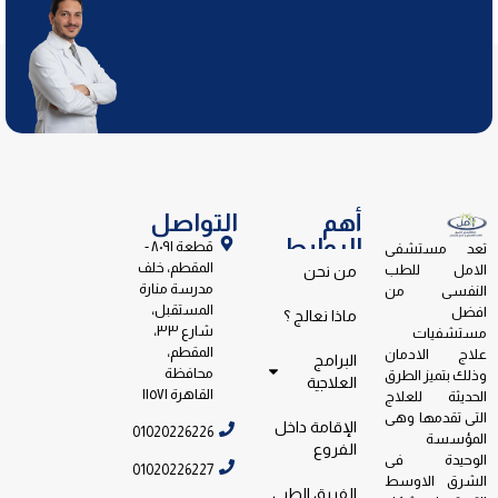
أهم
التواصل
الروابط
قطعة ٨٠٩١ -
تعد مستشفى
المقطم، خلف
الامل للطب
من نحن
مدرسة منارة
النفسى من
المستقبل،
افضل
ماذا نعالج ؟
شارع ٣٣،
مستشفيات
المقطم،
علاج الادمان
البرامج
محافظة
وذلك بتميز الطرق
العلاجية
القاهرة ١١٥٧١
الحديثة للعلاج
التى تقدمها وهى
الإقامة داخل
01020226226
المؤسسة
الفروع
الوحيدة فى
01020226227
الشرق الاوسط
الفريق الطبي