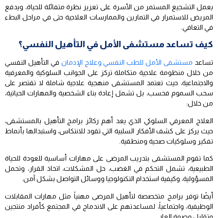
يعمل التشجيع المستمر من الأسرة على تعزيز نظرة متفائلة للحياة، ويدفع
المريض للاستمرار في التمارين والممارسات العلاجية حتى في مراحل البطء
في التعافي.
كيف تساعد مستشفى الأمل في التأهيل النفسي؟
تساعد
مستشفى الأمل للطب النفسي وعلاج الإدمان
في التأهيل النفسي
من خلال منظومة علاجية متكاملة تركز على الجوانب السلوكية والمعرفية
والاجتماعية، حيث تعتمد المستشفى منهجية علاجية شاملة لا تقتصر على
سحب السموم فحسب، بل تشمل إعادة بناء الشخصية والمهارات الحياتية،
من خلال:
العلاج المعرفي السلوكي الذي يعد أهم ركائز برامج التأهيل بالمستشفى،
حيث يركز على كشف الأفكار السلبية التي تقود للانتكاس، واستبدالها بأنماط
تفكير وسلوكيات صحية ومنطقية.
كما تقوم المستشفى بتدريب المرضى على مهارات أساسية للعودة للحياة
الطبيعية، تشمل التحكم في الغضب، حل المشكلات، اتخاذ القرار، وتحمل
المسؤولية، وكيفية استخدام التكنولوجيا ووسائل التواصل بشكل آمن.
أيضًا توفر برامج متخصصة لتأهيل المرضى مهنياً مثل مهارات المقابلات
الوظيفية، واجتماعياً، لمساعدتهم على الاندماج في المجتمع كأفراد منتجين
وتقليل وصمة العار.