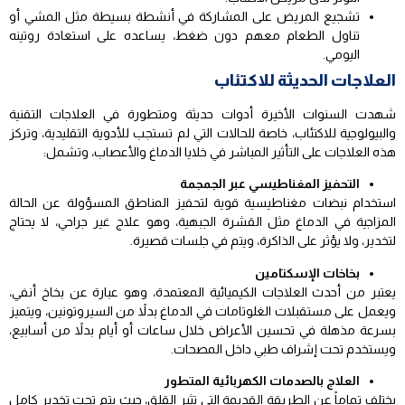
تشجيع المريض على المشاركة في أنشطة بسيطة مثل المشي أو
تناول الطعام معهم دون ضغط، يساعده على استعادة روتينه
اليومي.
العلاجات الحديثة للاكتئاب
شهدت السنوات الأخيرة أدوات حديثة ومتطورة في العلاجات التقنية
والبيولوجية للاكتئاب، خاصة للحالات التي لم تستجب للأدوية التقليدية، وتركز
هذه العلاجات على التأثير المباشر في خلايا الدماغ والأعصاب، وتشمل:
التحفيز المغناطيسي عبر الجمجمة
استخدام نبضات مغناطيسية قوية لتحفيز المناطق المسؤولة عن الحالة
المزاجية في الدماغ مثل القشرة الجبهية، وهو علاج غير جراحي، لا يحتاج
لتخدير، ولا يؤثر على الذاكرة، ويتم في جلسات قصيرة.
بخاخات الإسكتامين
يعتبر من أحدث العلاجات الكيميائية المعتمدة، وهو عبارة عن بخاخ أنفي،
ويعمل على مستقبلات الغلوتامات في الدماغ بدلاً من السيروتونين، ويتميز
بسرعة مذهلة في تحسين الأعراض خلال ساعات أو أيام بدلاً من أسابيع،
ويستخدم تحت إشراف طبي داخل المصحات.
العلاج بالصدمات الكهربائية المتطور
يختلف تماماً عن الطريقة القديمة التي تثير القلق، حيث يتم تحت تخدير كامل