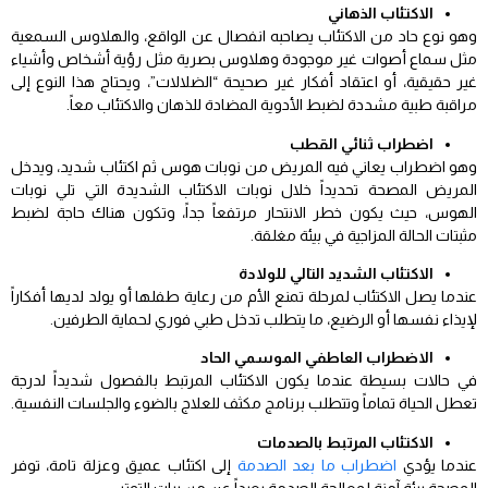
الاكتئاب الذهاني
وهو نوع حاد من الاكتئاب يصاحبه انفصال عن الواقع، والهلاوس السمعية
مثل سماع أصوات غير موجودة وهلاوس بصرية مثل رؤية أشخاص وأشياء
غير حقيقية، أو اعتقاد أفكار غير صحيحة “الضلالات”، ويحتاج هذا النوع إلى
مراقبة طبية مشددة لضبط الأدوية المضادة للذهان والاكتئاب معاً.
اضطراب ثنائي القطب
وهو اضطراب يعاني فيه المريض من نوبات هوس ثم اكتئاب شديد، ويدخل
المريض المصحة تحديداً خلال نوبات الاكتئاب الشديدة التي تلي نوبات
الهوس، حيث يكون خطر الانتحار مرتفعاً جداً، وتكون هناك حاجة لضبط
مثبتات الحالة المزاجية في بيئة مغلقة.
الاكتئاب الشديد التالي للولادة
عندما يصل الاكتئاب لمرحلة تمنع الأم من رعاية طفلها أو يولد لديها أفكاراً
لإيذاء نفسها أو الرضيع، ما يتطلب تدخل طبي فوري لحماية الطرفين.
الاضطراب العاطفي الموسمي الحاد
في حالات بسيطة عندما يكون الاكتئاب المرتبط بالفصول شديداً لدرجة
تعطل الحياة تماماً وتتطلب برنامج مكثف للعلاج بالضوء والجلسات النفسية.
الاكتئاب المرتبط بالصدمات
عندما يؤدي
اضطراب ما بعد الصدمة
إلى اكتئاب عميق وعزلة تامة، توفر
المصحة بيئة آمنة لمعالجة الصدمة بعيداً عن مسببات التوتر.