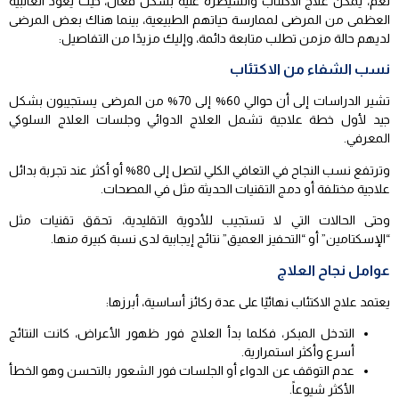
نعم، يمكن علاج الاكتئاب والسيطرة عليه بشكل فعال، حيث يعود الغالبية
العظمى من المرضى لممارسة حياتهم الطبيعية، بينما هناك بعض المرضى
لديهم حالة مزمن تطلب متابعة دائمة، وإليك مزيدًا من التفاصيل:
نسب الشفاء من الاكتئاب
تشير الدراسات إلى أن حوالي 60% إلى 70% من المرضى يستجيبون بشكل
جيد لأول خطة علاجية تشمل العلاج الدوائي وجلسات العلاج السلوكي
المعرفي.
وترتفع نسب النجاح في التعافي الكلي لتصل إلى 80% أو أكثر عند تجربة بدائل
علاجية مختلفة أو دمج التقنيات الحديثة مثل في المصحات.
وحتى الحالات التي لا تستجيب للأدوية التقليدية، تحقق تقنيات مثل
“الإسكتامين” أو “التحفيز العميق” نتائج إيجابية لدى نسبة كبيرة منها.
عوامل نجاح العلاج
يعتمد علاج الاكتئاب نهائيًا على عدة ركائز أساسية، أبرزها:
التدخل المبكر، فكلما بدأ العلاج فور ظهور الأعراض، كانت النتائج
أسرع وأكثر استمرارية.
عدم التوقف عن الدواء أو الجلسات فور الشعور بالتحسن وهو الخطأ
الأكثر شيوعاً.