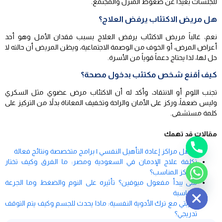
للجلسات بعيداً عن ضغوط المنزل والمجتمع.
هل مريض الاكتئاب يرفض العلاج؟
نعم، غالباً مريض الاكتئاب يرفض العلاج بسبب فقدان الأمل وهو أحد
أعراض المرض، أو الخوف من الوصمة الاجتماعية، ويظن المريض أن حالته لا
حل لها، لذا يحتاج دعماً قوياً من الأسرة.
كيف أقنع شخص مكتئب بدخول مصحة؟
تجنب اللوم أو الانتقاد، وأكد له أن الاكتئاب مرض عضوي مثل السكري
وليس ضعفاً، وركز على الأمان والراحة وتخفيف المعاناة بدلاً من التركيز على
كلمة مستشفى.
مقالات قد تهمك
أفضل مراكز إعادة التأهيل النفسي | برامج متخصصة ونتائج فعالة
تكلفة علاج الإدمان في السعودية ومصر: ما الفرق وكيف تختار
المركز المناسب؟
Hide ch
متى يبدأ مفعول ميوفين؟ تأثيره على النوم والضغط وما الجرعة
المناسبة
تجربتي مع ترك الأدوية النفسية: ماذا يحدث للجسم وكيف يتم التوقف
تدريجي؟