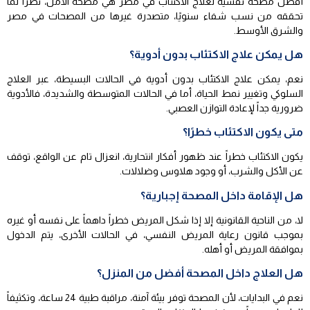
أفضل مصحة نفسية لعلاج الاكتئاب في مصر هي مصحة الأمل، نظرًا لما
تحققه من نسب شفاء سنويًا، متصدرة غيرها من المصحات في مصر
والشرق الأوسط.
هل يمكن علاج الاكتئاب بدون أدوية؟
نعم، يمكن علاج الاكتئاب بدون أدوية في الحالات البسيطة، عبر العلاج
السلوكي وتغيير نمط الحياة، أما في الحالات المتوسطة والشديدة، فالأدوية
ضرورية جداً لإعادة التوازن العصبي.
متى يكون الاكتئاب خطرًا؟
يكون الاكتئاب خطراً عند ظهور أفكار انتحارية، انعزال تام عن الواقع، توقف
عن الأكل والشرب، أو وجود هلاوس وضلالات.
هل الإقامة داخل المصحة إجبارية؟
لا، من الناحية القانونية إلا إذا شكل المريض خطراً داهماً على نفسه أو غيره
بموجب قانون رعاية المريض النفسي، في الحالات الأخرى، يتم الدخول
بموافقة المريض أو أهله.
هل العلاج داخل المصحة أفضل من المنزل؟
نعم في البدايات، لأن المصحة توفر بيئة آمنة، مراقبة طبية 24 ساعة، وتكثيفاً