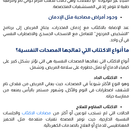
أشياء غير موجودة” أو ضلالات، وهي حالات تتطلب التزام دوائي تام ومراقبة
طبية لا تتوفر إلا في المستشفيات المتخصصة.
وجود أمراض مصاحبة مثل الإدمان
عند الإصابة بالاكتئاب مع إدمان المخدرات، يحتاج المريض إلى برنامج
“التشخيص المزدوج” للتعامل مع الانسحاب الجسدي والاضطراب النفسي
في آن واحد.
ما أنواع الاكتئاب التي تعالجها المصحات النفسية؟
أنواع الاكتئاب التي تعالجها المصحات النفسية هي التي تؤثر بشكل كبير على
كيمياء الدماغ أو تمثل خطورة على سلامة المريض، وتشمل:
الاكتئاب الحاد
وهو النوع الأكثر شيوعاً في المصحات، حيث يعاني المريض من فقدان تام
للشغف، اضطرابات في النوم والأكل، وشعور مستمر باليأس يمنعه من
ممارسة حياته.
الاكتئاب المقاوم للعلاج
الحالات التي لم تستجب لنوعين أو أكثر من
مضادات الاكتئاب
والجلسات
النفسية الخارجية، حيث توفر المصحة تقنيات متقدمة مثل التحفيز
المغناطيسي للدماغ أو العلاج بالصدمات الكهربائية.