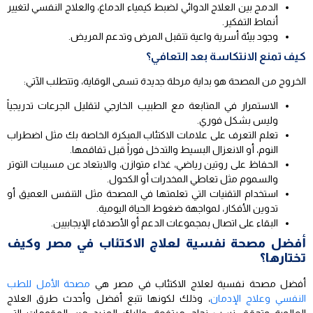
الدمج بين العلاج الدوائي لضبط كيمياء الدماغ، والعلاج النفسي لتغيير
أنماط التفكير.
وجود بيئة أسرية واعية تتقبل المرض وتدعم المريض.
كيف تمنع الانتكاسة بعد التعافي؟
الخروج من المصحة هو بداية مرحلة جديدة تسمى الوقاية، وتتطلب الآتي:
الاستمرار في المتابعة مع الطبيب الخارجي لتقليل الجرعات تدريجياً
وليس بشكل فوري.
تعلم التعرف على علامات الاكتئاب المبكرة الخاصة بك مثل اضطراب
النوم، أو الانعزال البسيط والتدخل فوراً قبل تفاقمها.
الحفاظ على روتين رياضي، غذاء متوازن، والابتعاد عن مسببات التوتر
والسموم مثل تعاطي المخدرات أو الكحول.
استخدام التقنيات التي تعلمتها في المصحة مثل التنفس العميق أو
تدوين الأفكار، لمواجهة ضغوط الحياة اليومية.
البقاء على اتصال بمجموعات الدعم أو الأصدقاء الإيجابيين.
أفضل مصحة نفسية لعلاج الاكتئاب في مصر وكيف
تختارها؟
أفضل مصحة نفسية لعلاج الاكتئاب في مصر هي
مصحة الأمل للطب
النفسي وعلاج الإدمان
، وذلك لكونها تتبع أفضل وأحدث طرق العلاج