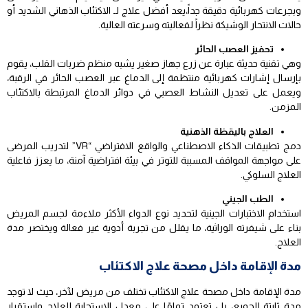
وبجرعات كهربائية دقيقة جداً،يعد أفضل علاج لـ الاكتئاب الذهاني الشديد أو
حالات الانتحار الوشيكة نظراً لفعاليته وسرعته العالية.
تحفيز العصب الحائر
وهي تقنية حديثة عبارة عن زرع جهاز صغير يشبه منظم ضربات القلب، يقوم
بإرسال إشارات كهربائية منتظمة إلى الدماغ عبر العصب الحائر في الرقبة،
ويعمل على تعديل النشاط العصبي في دوائر الدماغ المرتبطة بالاكتئاب
المزمن.
العلاج باليقظة الذهنية
دمج تطبيقات الذكاء الاصطناعي والواقع الافتراضي “VR” لتدريب المرضى
على مواجهة المواقف المسببة للتوتر في بيئة افتراضية آمنة، ما يعزز فاعلية
العلاج السلوكي.
الطب الجيني
استخدام الاختبارات الجينية لتحديد نوع الدواء الأكثر ملاءمة لجسم المريض
بناء على شيفرته الوراثية، ما يقلل من تجربة أدوية غير فعالة ويختصر مدة
العلاج.
مدة الإقامة داخل مصحة علاج الاكتئاب
مدة الإقامة داخل مصحة علاج الاكتئاب تختلف من مريض لآخر، حيث لا توجد
مدة ثابتة للجميع، بل تعتمد تمامًا على معدل الاستجابة للعلاج واستقرار