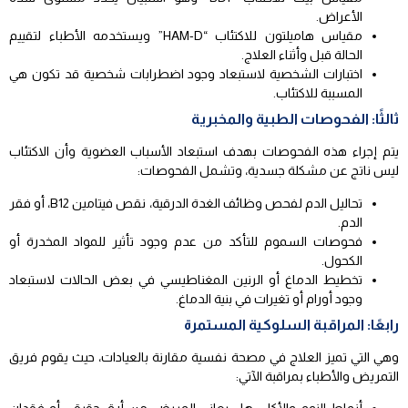
الأعراض.
مقياس هاميلتون للاكتئاب “HAM-D” ويستخدمه الأطباء لتقييم
الحالة قبل وأثناء العلاج.
اختبارات الشخصية لاستبعاد وجود اضطرابات شخصية قد تكون هي
المسببة للاكتئاب.
ثالثًا: الفحوصات الطبية والمخبرية
يتم إجراء هذه الفحوصات بهدف استبعاد الأسباب العضوية وأن الاكتئاب
ليس ناتج عن مشكلة جسدية، وتشمل الفحوصات:
تحاليل الدم لفحص وظائف الغدة الدرقية، نقص فيتامين B12، أو فقر
الدم.
فحوصات السموم للتأكد من عدم وجود تأثير للمواد المخدرة أو
الكحول.
تخطيط الدماغ أو الرنين المغناطيسي في بعض الحالات لاستبعاد
وجود أورام أو تغيرات في بنية الدماغ.
رابعًا: المراقبة السلوكية المستمرة
وهي التي تميز العلاج في مصحة نفسية مقارنة بالعيادات، حيث يقوم فريق
التمريض والأطباء بمراقبة الآتي: