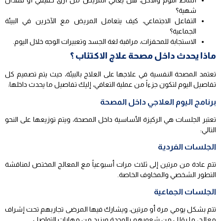
أنماط النوم والأكل، هل يعاني المريض من أرق حقيقي أو فقدان
شهية؟
التفاعل الاجتماعي، كيف يتعامل المريض مع الآخرين في البيئة
الجماعية؟
الاستجابة للمحفزات، مراقبة لغة الجسد وتعبيرات الوجه خلال اليوم.
ماذا يحدث داخل مصحة علاج الاكتئاب ؟
تعتمد المصحة النفسية في علاجها على العلاج بالبيئة، حيث يتم تصميم كل
تفاصيل اليوم لتكون جزءاً من عملية التعافي، إليك تفاصيل ما يحدث داخلها:
برنامج اليوم العلاجي داخل المصحة
تعتبر الجلسات هي الركيزة الأساسية داخل المصحة، ويتم توزيعها على النحو
التالي:
الجلسات الفردية
تتم عادة من مرتين إلى ثلاث مرات أسبوعياً مع المعالج المختص لمناقشة
التطور الشخصي والمخاوف الخاصة.
الجلسات الجماعية
تتم بشكل يومي مرة أو مرتين، ويشارك فيها المرضى تجاربهم تحت إشراف
معالج، ما يقلل من شعورهم بالوحدة ويزيد من مهارات التواصل.