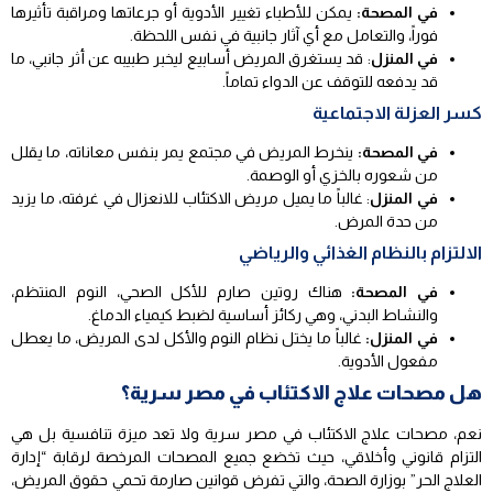
في المصحة:
يمكن للأطباء تغيير الأدوية أو جرعاتها ومراقبة تأثيرها
فوراً، والتعامل مع أي آثار جانبية في نفس اللحظة.
في المنزل
: قد يستغرق المريض أسابيع ليخبر طبيبه عن أثر جانبي، ما
قد يدفعه للتوقف عن الدواء تماماً.
كسر العزلة الاجتماعية
في المصحة:
ينخرط المريض في مجتمع يمر بنفس معاناته، ما يقلل
من شعوره بالخزي أو الوصمة.
في المنزل
: غالباً ما يميل مريض الاكتئاب للانعزال في غرفته، ما يزيد
من حدة المرض.
الالتزام بالنظام الغذائي والرياضي
في المصحة:
هناك روتين صارم للأكل الصحي، النوم المنتظم،
والنشاط البدني، وهي ركائز أساسية لضبط كيمياء الدماغ.
في المنزل:
غالباً ما يختل نظام النوم والأكل لدى المريض، ما يعطل
مفعول الأدوية.
هل مصحات علاج الاكتئاب في مصر سرية؟
نعم، مصحات علاج الاكتئاب في مصر سرية ولا تعد ميزة تنافسية بل هي
التزام قانوني وأخلاقي، حيث تخضع جميع المصحات المرخصة لرقابة “إدارة
العلاج الحر” بوزارة الصحة، والتي تفرض قوانين صارمة تحمي حقوق المريض،