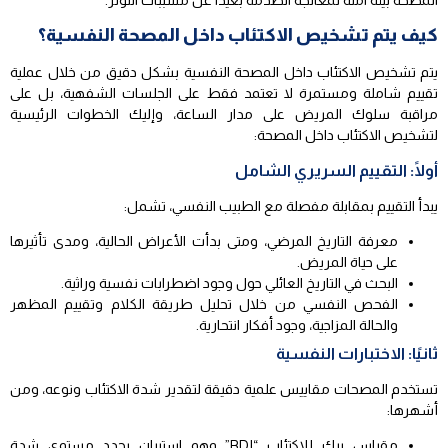
كيف يتم تشخيص الاكتئاب داخل المصحة النفسية؟
يتم تشخيص الاكتئاب داخل المصحة النفسية بشكل دقيق من خلال عملية
تقييم شاملة ومستمرة لا تعتمد فقط على الجلسات الشفهية، بل على
مراقبة سلوك المريض على مدار الساعة، وإليك الخطوات الرئيسية
لتشخيص الاكتئاب داخل المصحة:
أولًا: التقييم السريري الشامل
يبدأ التقييم بمقابلة مفصلة مع الطبيب النفسي، تشمل:
معرفة التاريخ المرضي، ومتى بدأت الأعراض الحالية، ومدى تأثيرها
على حياة المريض.
البحث في التاريخ العائلي حول وجود اضطرابات نفسية وراثية.
الفحص النفسي من خلال تحليل طريقة الكلام وتقييم المظهر
والحالة المزاجية، وجود أفكار انتحارية.
ثانيًا: الاختبارات النفسية
تستخدم المصحات مقاييس علمية دقيقة لتقدير شدة الاكتئاب ونوعه، ومن
أشهرها:
مقياس بيك للاكتئاب “BDI” وهو استبيان يحدد مستوى شدة