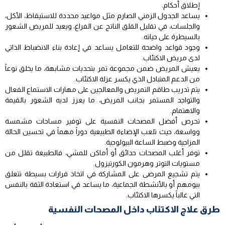
إطلاق أحكام.
يساعد الجدول الزمني الصارم مثل مواعيد محددة للاستيقاظ، الأكل،
والجلسات، في تقليل القلق الناتج عن الفراغ، ويعيد للمريض الشعور
بالسيطرة على حياته.
وجود قواعد واضحة للتعامل يساعد في إعادة بناء الانضباط الذاتي
لدى مريض الاكتئاب.
يعيش المريض ضمن مجموعة تمر بتحديات مشابهة، ما يخلق نوعاً
من الدعم المتبادل الذي يكسر عزلة الاكتئاب.
يتم تدريب طاقم التمريض والمعالجين على مهارات الاستماع الفعال
والتواجد المستمر بجانب المريض، ما يعزز لديه الشعور بالقيمة
والاهتمام.
تحرص أفضل المصحات النفسية على توفير مساحات مشمسة
وواسعة، حيث تلعب الإضاءة الطبيعية دوراً مهماً في تحسين الحالة
المزاجية وضبط الساعة البيولوجية.
توفر أغلب المصحات حدائق أو أماكن للمشي، فالطبيعة تقلل من
مستويات التوتر وهرمون الكورتيزول.
يتم تشجيع المرضى على المشاركة في اتخاذ قرارات بسيطة تتعلق
بيومهم أو بالأنشطة الجماعية، ما يساعد في استعادة الثقة بالنفس
التي غالباً يكسرها الاكتئاب.
طرق علاج الاكتئاب داخل المصحات النفسية