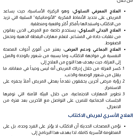
من خلال:
العلاج المعرفي السلوكي:
وهو الركيزة الأساسية، حيث يساعد
المريض على تحديد الأنماط الفكرية “الأتوماتيكية” السلبية التي تزيد
من الاكتئاب واستبدالها بأفكار أكثر واقعية ومنطقية.
العلاج الجدلي السلوكي:
يستخدم خاصة مع المرضى الذين يعانون
من تقلبات حادة في المشاعر، لتعلم مهارات اليقظة الذهنية وتحمل
الضغوط.
العلاج الجماعي ودعم المرضى:
يعتبر من أقوى أدوات المصحة
النفسية في مواجهة الاكتئاب، وما يسببه من شعور بالوحدة والميل
إلى العزلة، حيث يهدف هذا النوع من العلاج إلى:
كسر العزلة من خلال إدراك المريض أنه ليس وحيداً في معاناته، ما
يقلل من شعور الوصمة والذنب.
رؤية مرضى آخرين يحققون تقدماً يعطي المريض أملًا يحفزه على
الاستمرار.
تطوير المهارات الاجتماعية، من خلال البيئة الآمنة التي توفرها
الجلسات الجماعية للتمرن على التواصل مع الآخرين بعد فترة من
الانعزال.
العلاج الأسري لمريض الاكتئاب
تؤمن المصحات الحديثة أن الاكتئاب لا يؤثر على الفرد وحده، بل على
المنظومة الأسرية كاملة، لذا بهدف هذا البرنامج إلى: