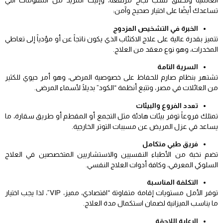
العالمية وتحقق نسب نجاح مرتفعة، وإليك المزيد من المقومات التي
تساعدك أيضًا على اختيار صحيح وآمن:
الخبرة في التشخيص المزدوج
تتميز بقدرة عالية على علاج الاكتئاب الذي يكون ناتجاً عن أو مؤدياً إلى تعاطي
المخدرات، وهو نوع معقد من العلاج.
السرية التامة
تشتهر بنظام صارم للحفاظ على خصوصية المرضى، وهو أمر حيوي للكثير
من العائلات في مصر، وتتبع أنظمة “الكود” بديلًا لأسماء المرضى.
تعدد الفروع والبيئات
تمتلك فروعاً توفر بيئات هادئة مثل التجمع أو المقطم أو طريق سقارة، ما
يساعد في عزل المريض عن مسببات التوتر الخارجية.
فريق طبي متكامل
تضم نخبة من الأطباء النفسيين والاستشاريين المتخصصين في العلاج
السلوكي المعرفي، وكافة أدوات العلاج النفسي.
التكلفة المناسبة
توفر الأمل مستويات إقامة متفاوتة “اقتصادي، مميز، VIP”، لذا يجب اختيار
ما يناسب الميزانية لضمان استكمال مدة العلاج.
الرعاية اللاحقة