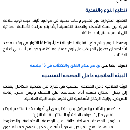
تنظيم النوم والتغذية
التغذية المتوازنة عبر تقديم وجبات صحية في مواعيد ثابتة، حيث توجد علاقة
قوية بين صحة الأمعاء والصحة النفسية، أيضًا يتم مراعاة الأنظمة الغذائية
التي تدعم مستويات الطاقة.
وضبط النوم، ويتم منع القيلولة الطويلة نهاراً، وتطفأ الأنوار في وقت محدد
ليلاً لضمان حصول المريض على نوم عميق ومنتظم، وهو أمر أساسي لعلاج
الاكتئاب.
تعرف ايضا علي
برنامج علاج القلق والاكتئاب في 15 جلسة
البيئة العلاجية داخل المصحة النفسية
البيئة العلاجية داخل المصحة النفسية هي عبارة عن تصميم متكامل يهدف
إلى جعل المكان نفسه أداة مساعدة على الشفاء وليس مجرد إقامة
للمريض، وإليك الركائز الأساسية التي تقوم عليها البيئة العلاجية:
تصميم الأثاث والمرافق بحيث تخلو من أي أدوات قد تستخدم لإيذاء
النفس مثل “الحواف الحادة أو الستائر القابلة للنزع”.
توفر المصحة مساحة خالية من الوصمة الاجتماعية والضغوط
العائلية، ما يمنح المريض شعوراً بأنه في مكان يفهم معاناته دون