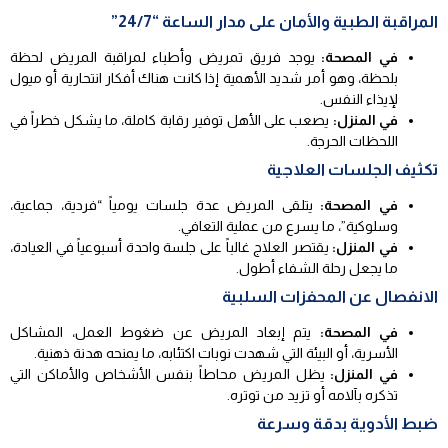
المراقبة الطبية والأمان على مدار الساعة “24/7”
في المصحة:
يوجد فريق تمريض وأطباء لمراقبة المريض لحظة
بلحظة، وهو أمر شديد الأهمية إذا كانت هناك أفكار انتحارية أو ميول
لإيذاء النفس.
في المنزل:
يصعب على الأهل توفير رقابة كاملة، ما يشكل خطراً في
اللحظات الحرجة.
تكثيف الجلسات العلاجية
في المصحة:
يتلقى المريض عدة جلسات يومياً “فردية، جماعية،
وسلوكية”، ما يسرع من عملية التعافي.
في المنزل:
يقتصر العلاج غالباً على جلسة واحدة أسبوعياً في العيادة،
ما يجعل رحلة الشفاء أطول.
الانفصال عن المحفزات السلبية
في المصحة:
يتم إبعاد المريض عن ضغوط العمل، المشاكل
الأسرية، أو البيئة التي شهدت نوبات اكتئابه، ما يمنحه هدنة ذهنية.
في المنزل:
يظل المريض محاطاً بنفس الأشخاص والأماكن التي
تذكره بآلامه أو تزيد من توتره.
ضبط الأدوية بدقة وسرعة