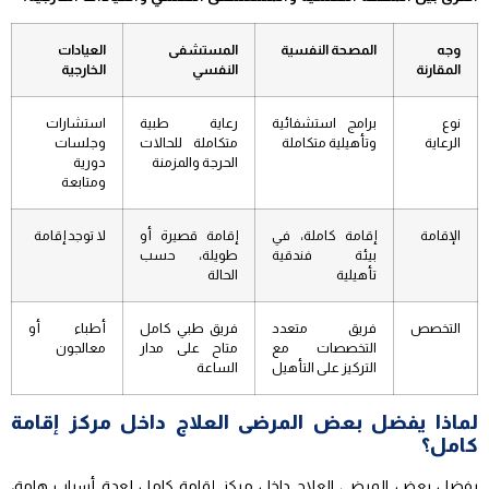
وجه
المصحة النفسية
المستشفى
العيادات
المقارنة
النفسي
الخارجية
نوع
برامج استشفائية
رعاية طبية
استشارات
الرعاية
وتأهيلية متكاملة
متكاملة للحالات
وجلسات
الحرجة والمزمنة
دورية
ومتابعة
الإقامة
إقامة كاملة، في
إقامة قصيرة أو
لا توجد إقامة
بيئة فندقية
طويلة، حسب
تأهيلية
الحالة
التخصص
فريق متعدد
فريق طبي كامل
أطباء أو
التخصصات مع
متاح على مدار
معالجون
التركيز على التأهيل
الساعة
لماذا يفضل بعض المرضى العلاج داخل مركز إقامة
كامل؟
يفضل بعض المرضى العلاج داخل مركز إقامة كامل لعدة أسباب هامة،