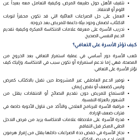
تثقيف الأهل حول طبيعة المرض وكيفية التعامل معه بعيداً عن
اللوم أو الانتقاد.
العمل على حل الصراعات العائلية التي قد تكون محفزاً لنوبات
الاكتئاب، لضمان وجود بيئة داعمة للمريض بعد خروجه.
تدريب الأسرة على معرفة علامات الانتكاسة المبكرة وكيفية تقديم
الدعم النفسي الصحيح.
كيف تؤثر الأسرة على التعافي؟
تلعب الأسرة دور أساسي في عملية استمرار التعافي بعد الخروج من
المصحة، فهي إما تدعم استمراره أو تكون سبب في الانتكاسة، وإليك كيف
تؤثر الأسرة على التعافي:
توفير الدعم العاطفي غير المشروط حين تقبل بالاكتئاب كمرض
وليس كضعف أو نقص إيمان.
الاستماع للمريض دون تقديم النصائح أو الانتقادات يقلل من
الشعور بالعزلة النفسية.
مراقبة الأسرة للبرنامج العلاجي والتأكد من تناول الأدوية خاصة في
فترات ضعف الإرادة.
قدرة الأسرة على ملاحظة علامات الانتكاسة يزيد من فرص التدخل
الطبي المبكر قبل التفاقم.
نجاح الأسرة في خفض حدة الصراعات داخلها يقلل من إفراز هرمون
التوتر لدى مريض الاكتئاب.