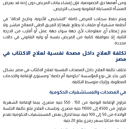
ومن أهمها حق الخصوصية، فإن إفشاء بيانات المريض دون إذنه قد يعرض
المنشأة للمساءلة القانونية وسحب الترخيص.
ويتم حفظ سجلات المرضى كاملة “التشخيص، الأدوية، وتاريخ الحالة” في
أنظمة مشفرة أو ملفات لا يطلع عليها إلا الفريق الطبي المعالج مباشر، ولا
يتم إعطاء أي معلومات لأي جهة سواء جهة عمل أو أقارب من الدرجة
الثانية، إلا بموافقة كتابية من المريض نفسه أو وليه القانوني في حالات
محددة.
تكلفة العلاج داخل مصحة نفسية لعلاج الاكتئاب في
مصر
تختلف تكلفة العلاج داخل المصحات النفسية لعلاج الاكتئاب في مصر بشكل
كبير، بناء على نوع المؤسسة “حكومية أم خاصة” ومستوى الإقامة والخدمات
المطلوبة، وإليك متوسط التكلفة:
في المصحات والمستشفيات الحكومية
تتراوح الإقامة اليومية من 150 : 550 جنيه مصري، بينما الإقامة الشهرية
تتراوح من 4500 إلى 11000 جنيه مصري، وجلسات العلاج تبلغ تكلفة الجلسة
الواحدة من 50 إلى 100 جنيه،
بينما لاتزال بعض المستشفيات الحكومية تقدم
الخدمة مجانيًا بسعر رمزي يبلغ 20 جنيه.