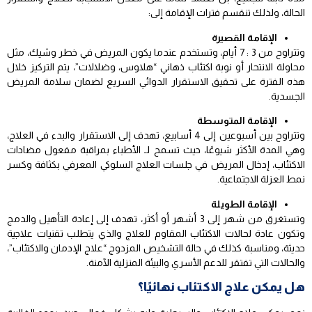
الحالة، ولذلك تنقسم فترات الإقامة إلى:
الإقامة القصيرة
وتتراوح من 3 : 7 أيام، وتستخدم عندما يكون المريض في خطر وشيك، مثل
محاولة الانتحار أو نوبة اكتئاب ذهاني “هلاوس، وضلالات”، يتم التركيز خلال
هذه الفترة على تحقيق الاستقرار الدوائي السريع لضمان سلامة المريض
الجسدية.
الإقامة المتوسطة
وتتراوح بين أسبوعين إلى 4 أسابيع، تهدف إلى الاستقرار والبدء في العلاج،
وهي المدة الأكثر شيوعًا، حيث تسمح لـ الأطباء بمراقبة مفعول مضادات
الاكتئاب، إدخال المريض في جلسات العلاج السلوكي المعرفي بكثافة وكسر
نمط العزلة الاجتماعية.
الإقامة الطويلة
وتستغرق من شهر إلى 3 أشهر أو أكثر، تهدف إلى إعادة التأهيل والدمج
وتكون عادة لحالات الاكتئاب المقاوم للعلاج والذي يتطلب تقنيات علاجية
حديثة، ومناسبة كذلك في حالة التشخيص المزدوج “علاج الإدمان والاكتئاب”،
والحالات التي تفتقر للدعم الأسري والبيئة المنزلية الآمنة.
هل يمكن علاج الاكتئاب نهائيًا؟