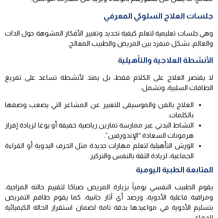
جلسات العلاج السلوكي المعرفي
وهي جلسات تعليمية لتعلم كيفية تحديد وتغيير الأفكار المشوهة حول الذات
والعالم، بشكل منفرد بين المريض والطبيب المعالج.
الأنشطة العلاجية والتأهيلية
لا يقتصر العلاج على الكلام فقط، بل يمتد لأنشطة تساعد على تفريغ
الطاقات السلبية، وتشمل:
العلاج بالفن والموسيقى للتعبير عن المشاعر التي يصعب وصفها
بالكلمات.
النشاط البدني عبر ممارسة تمارين رياضية خفيفة أو يوغا لزيادة إفراز
هرمونات السعادة “الإندورفين”.
الورش التأهيلية لتعلم مهارات جديدة مثل الحرف اليدوية أو القراءة
الجماعية، لزيادة الثقة بالنفس والتركيز.
المتابعة الطبية اليومية
يقوم الطبيب النفسي يومياً بزيارة المريض صباحًا لتقييم حالته المزاجية،
ومراقبة فاعلية الأدوية، ورصد أي آثار جانبية، كما يقوم طاقم التمريض
بتسليم الأدوية في مواعيدها بدقة تامة لضمان استقرار الحالة الكيميائية
للدماغ.