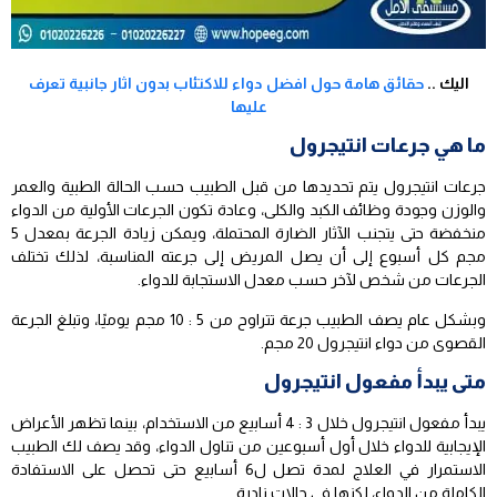
اليك ..
حقائق هامة حول افضل دواء للاكتئاب بدون اثار جانبية تعرف
عليها
ما هي جرعات انتيجرول
جرعات انتيجرول يتم تحديدها من قبل الطبيب حسب الحالة الطبية والعمر
والوزن وجودة وظائف الكبد والكلى، وعادة تكون الجرعات الأولية من الدواء
منخفضة حتى يتجنب الآثار الضارة المحتملة، ويمكن زيادة الجرعة بمعدل 5
مجم كل أسبوع إلى أن يصل المريض إلى جرعته المناسبة، لذلك تختلف
الجرعات من شخص لآخر حسب معدل الاستجابة للدواء.
وبشكل عام يصف الطبيب جرعة تتراوح من 5 : 10 مجم يوميًا، وتبلغ الجرعة
القصوى من دواء انتيجرول 20 مجم.
متى يبدأ مفعول انتيجرول
يبدأ مفعول انتيجرول خلال 3 : 4 أسابيع من الاستخدام، بينما تظهر الأعراض
الإيجابية للدواء خلال أول أسبوعين من تناول الدواء، وقد يصف لك الطبيب
الاستمرار في العلاج لمدة تصل ل6 أسابيع حتى تحصل على الاستفادة
الكاملة من الدواء، لكنها في حالات نادرة.