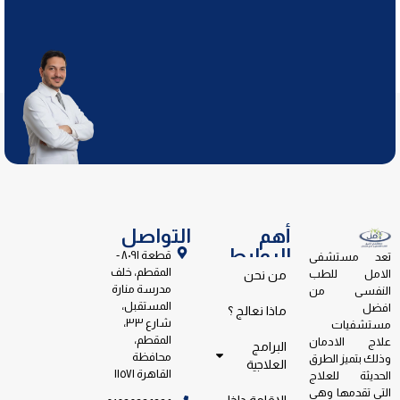
أهم
التواصل
الروابط
قطعة ٨٠٩١ -
تعد مستشفى
المقطم، خلف
الامل للطب
من نحن
مدرسة منارة
النفسى من
المستقبل،
افضل
ماذا نعالج ؟
شارع ٣٣،
مستشفيات
المقطم،
علاج الادمان
البرامج
محافظة
وذلك بتميز الطرق
العلاجية
القاهرة ١١٥٧١
الحديثة للعلاج
التى تقدمها وهى
الإقامة داخل