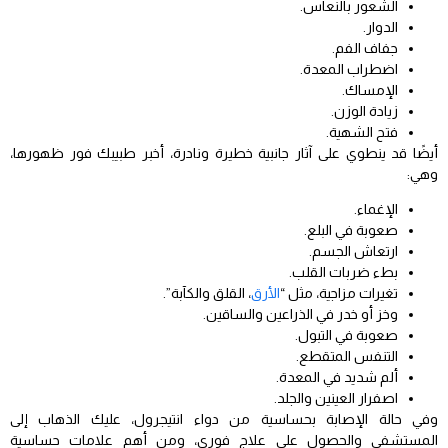
الشعور بالنعاس.
الدوار.
جفاف الفم.
اضطراب المعدة.
الإمساك.
زيادة الوزن.
فتح الشهية.
أيضًا قد ينطوي على آثار جانبية خطيرة ونادرة، أخبر طبيبك فور ظهورها،
وهي:
الإغماء.
صعوبة في البلع.
ارتعاش الجسم.
بطء ضربات القلب.
تغيرات مزاجية، مثل “
الأرق
، القلق والكآبة”.
وخز أو خدر في الذراعين والساقين.
صعوبة في التبول.
التنفس المتقطع.
ألم شديد في المعدة.
اصفرار العينين والجلد.
وفي حالة الإصابة بحساسية من دواء انتيجرول، عليك الذهاب إلى
المستشفى والحصول على علاج فوري، ومن أهم علامات حساسية