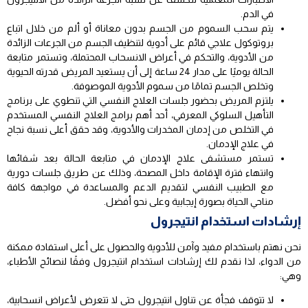
في الدم.
يتم سحب السموم من الجسم بدون معاناة أو ألم من خلال اتباع
بروتوكول علاجي قائم على أدوية لتنظيف الجسم من الجرعات الزائدة
من الأدوية، والتحكم في أعراض الانسحاب المحتملة، وتستمر متابعة
الحالة يوميًا على مدار 24 ساعة إلى أن يستعيد المريض قدرته الحيوية
وتخلص الجسم تمامًا من سموم الأدوية الموصوفة.
يلتزم المريض بحضور جلسات العلاج النفسي التي تنطوي على برنامج
التأهيل السلوكي المعرفي، أحد أهم برامج العلاج النفسي المستخدم
في التخلص من إدمان المخدرات والأدوية، وقد حقق أعلى نسبة نجاح
في علاج الإدمان.
تستمر مستشفى علاج الإدمان في متابعة الحالة بعد شفائها
وانتهاء فترة الإقامة داخل المصحة، وذلك عن طريق جلسات دورية
مع الطبيب النفسي لتقديم الدعم والمساعدة في مواجهة كافة
مناحي الحياة بصورة إيجابية وعلى نحو أفضل.
إرشادات استخدام انتيجرول
نحن نهتم باستخدام مفيد وآمن للأدوية والحصول على أعلى استفادة ممكنة
من الدواء، لذا نقدم لك إرشادات استخدام انتيجرول وفقًا لنصائح الأطباء،
وهي:
لا تتوقف فجأة عن تناول انتيجرول حتى لا تتعرض لأعراض انسحابية،