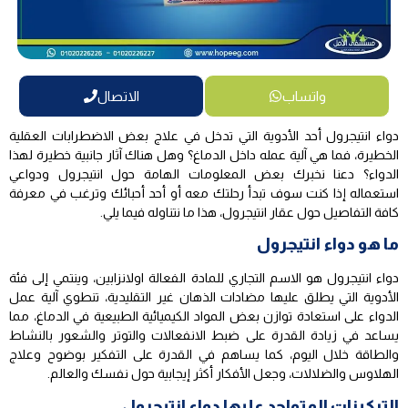
واتساب
الاتصال
دواء انتيجرول أحد الأدوية التي تدخل في علاج بعض الاضطرابات العقلية
الخطيرة، فما هي آلية عمله داخل الدماغ؟ وهل هناك آثار جانبية خطيرة لهذا
الدواء؟ دعنا نخبرك بعض المعلومات الهامة حول انتيجرول ودواعي
استعماله إذا كنت سوف تبدأ رحلتك معه أو أحد أحبائك وترغب في معرفة
كافة التفاصيل حول عقار انتيجرول، هذا ما نتناوله فيما يلي.
ما هو دواء انتيجرول
دواء انتيجرول هو الاسم التجاري للمادة الفعالة اولانزابين، وينتمي إلى فئة
الأدوية التي يطلق عليها مضادات الذهان غير التقليدية، تنطوي آلية عمل
الدواء على استعادة توازن بعض المواد الكيميائية الطبيعية في الدماغ، مما
يساعد في زيادة القدرة على ضبط الانفعالات والتوتر والشعور بالنشاط
والطاقة خلال اليوم، كما يساهم في القدرة على التفكير بوضوح وعلاج
الهلاوس والضلالات، وجعل الأفكار أكثر إيجابية حول نفسك والعالم.
التركيزات المتواجد عليها دواء انتيجرول