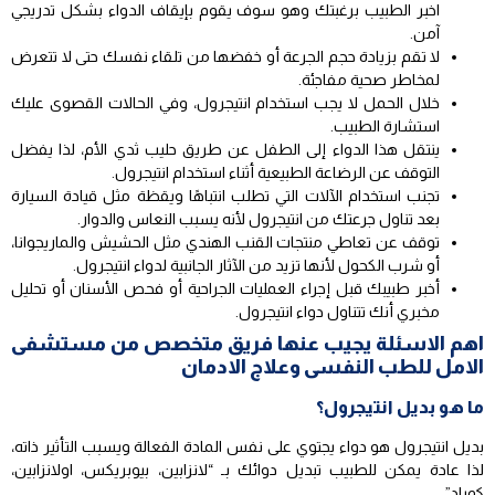
اخبر الطبيب برغبتك وهو سوف يقوم بإيقاف الدواء بشكل تدريجي
آمن.
لا تقم بزيادة حجم الجرعة أو خفضها من تلقاء نفسك حتى لا تتعرض
لمخاطر صحية مفاجئة.
خلال الحمل لا يجب استخدام انتيجرول، وفي الحالات القصوى عليك
استشارة الطبيب.
ينتقل هذا الدواء إلى الطفل عن طريق حليب ثدي الأم، لذا يفضل
التوقف عن الرضاعة الطبيعية أثناء استخدام انتيجرول.
تجنب استخدام الآلات التي تطلب انتباهًا ويقظة مثل قيادة السيارة
بعد تناول جرعتك من انتيجرول لأنه يسبب النعاس والدوار.
توقف عن تعاطي منتجات القنب الهندي مثل الحشيش والماريجوانا،
أو شرب الكحول لأنها تزيد من الآثار الجانبية لدواء انتيجرول.
أخبر طبيبك قبل إجراء العمليات الجراحية أو فحص الأسنان أو تحليل
مخبري أنك تتناول دواء انتيجرول.
اهم الاسئلة يجيب عنها فريق متخصص من مستشفى
الامل للطب النفسى وعلاج الادمان
ما هو بديل انتيجرول؟
بديل انتيجرول هو دواء يجتوي على نفس المادة الفعالة ويسبب التأثير ذاته،
لذا عادة يمكن للطبيب تبديل دوائك بـ “لانزابين، بيوبريكس، اولانزابين،
كوباد”.