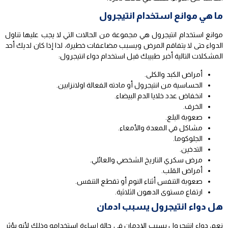
ما هي موانع استخدام انتيجرول
موانع استخدام انتيجرول هي مجموعة من الحالات التي لا يجب عليها تناول
الدواء حتى لا يتفاقم المرض ويسبب مضاعفات خطيرة، لذا إذا كان لديك أحد
المشكلات التالية أخبر طبيبك قبل استخدام دواء انتيجرول:
أمراض الكبد والكلى.
الحساسية من انتيجرول أو مادته الفعالة اولانزابين.
انخفاض عدد خلايا الدم البيضاء.
الخرف.
صعوبة البلع.
مشاكل في المعدة والأمعاء.
الجلوكوما.
التدخين.
مرض سكري التاريخ الشخصي والعائلي.
أمراض القلب.
صعوبة التنفس أثناء النوم أو تقطع التنفس.
ارتفاع مستوى الدهون الثلاثية.
هل دواء انتيجرول يسبب ادمان
نعم، دواء انتيجرول يسبب الإدمان في حالة إساءة استخدامه وذلك لأنه يؤثر