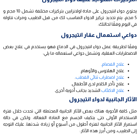
يحتوي دواء انتيجرول على مادة اولانزابين بتركيزات مختلفة تشمل 10 مجم و
5 مجم، يتم تحديد تركيز الدواء المناسب لك من قبل الطبيب ومرات تناوله
في اليوم وفقًا لحالتك.
دواعي استعمال عقار انتيجرول
وفقًا لطريقة عمل دواء انتيجرول في الدماغ فهو يستخدم في علاج بعض
الاضطرابات العقلية، وتشمل دواعي استعماله ما يلي:
علاج الفصام
.
علاج الهلاوس والأوهام.
علاج اضطراب ثنائي القطب
.
علاج تأخر الكلام لدى الأطفال.
علاج الاكتئاب
الشديد بجانب أدوية أخرى.
الآثار الجانبية لدواء انتيجرول
مثل كافة الأدوية هناك بعض الآثار الجانبية المحتملة التي تحدث خلال فترة
الاستخدام الأولى حتى يتكيف الجسم مع المادة الفعالة، ولكن في حالة
استمرار الآثار الجانبية لفترة أطول من أسبوع أو زيادة شدتها، عليك التوجه
إلى الطبيب، ومن أبرز هذه الآثار: