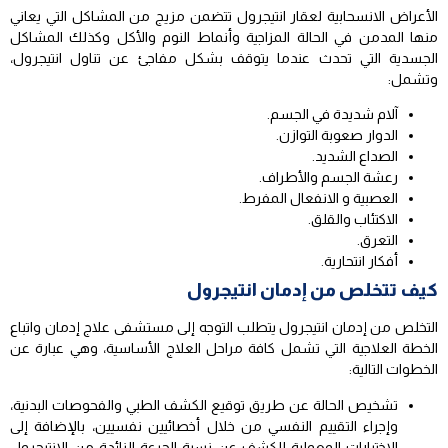
الأعراض الانسحابية لعقار انتيجرول تتضمن مزيج من المشاكل التي يعاني
منها المدمن في الحالة المزاجية وأنماط النوم والأكل وكذلك المشاكل
الجسدية التي تحدث عندما يتوقف بشكل مفاجئ عن تناول انتيجرول،
وتشمل:
آلام شديدة في الجسم.
الدوار صعوبة التوازن.
الصداع الشديد.
رعشة الجسم والأطراف.
العصبية و الانفعال المفرط.
الاكتئاب والقلق.
التعرق.
أفكار انتحارية.
كيف تتخلص من إدمان انتيجرول
التخلص من إدمان انتيجرول يتطلب التوجه إلى مستشفى علاج إدمان واتباع
الخطة العلاجية التي تشمل كافة مراحل العلاج الأساسية، وهي عبارة عن
الخطوات التالية:
تشخيص الحالة عن طريق توقيع الكشف الطبي والفحوصات البدنية،
وإجراء التقييم النفسي من خلال أخصائيين نفسيين، بالإضافة إلى
الاختبارات المعملية للكشف عن نسبة الجرعة الزائدة من الانتيجرول