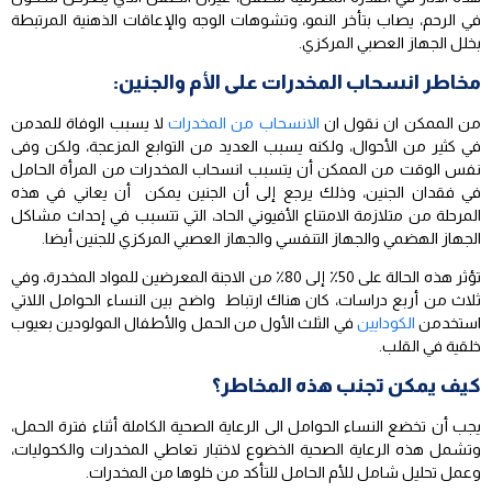
في الرحم، يصاب بتأخر النمو، وتشوهات الوجه والإعاقات الذهنية المرتبطة
بخلل الجهاز العصبي المركزي.
مخاطر انسحاب المخدرات على الأم والجنين:
من الممكن ان نقول ان
الانسحاب من المخدرات
لا يسبب الوفاة للمدمن
في كثير من الأحوال، ولكنه يسبب العديد من التوابع المزعجة، ولكن وفى
نفس الوقت من الممكن أن يتسبب انسحاب المخدرات من المرأة الحامل
في فقدان الجنين، وذلك يرجع إلى أن الجنين يمكن أن يعاني في هذه
المرحلة من متلازمة الامتناع الأفيوني الحاد، التي تتسبب في إحداث مشاكل
الجهاز الهضمي والجهاز التنفسي والجهاز العصبي المركزي للجنين أيضا.
تؤثر هذه الحالة على 50٪ إلى 80٪ من الاجنة المعرضين للمواد المخدرة، وفي
ثلاث من أربع دراسات، كان هناك ارتباط واضح بين النساء الحوامل اللاتي
استخدمن
الكودايين
في الثلث الأول من الحمل والأطفال المولودين بعيوب
خلقية في القلب.
كيف يمكن تجنب هذه المخاطر؟
يجب أن تخضع النساء الحوامل الى الرعاية الصحية الكاملة أثناء فترة الحمل،
وتشمل هذه الرعاية الصحية الخضوع لاختبار تعاطي المخدرات والكحوليات،
وعمل تحليل شامل للأم الحامل للتأكد من خلوها من المخدرات.