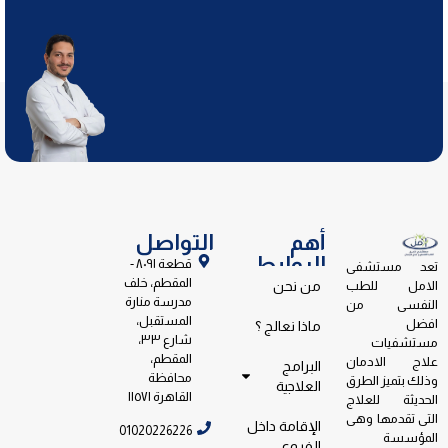
أهم
التواصل
الروابط
قطعة ٨٠٩١ -
تعد مستشفى
المقطم، خلف
الامل للطب
من نحن
مدرسة منارة
النفسى من
المستقبل،
افضل
ماذا نعالج ؟
شارع ٣٣،
مستشفيات
المقطم،
علاج الادمان
البرامج
محافظة
وذلك بتميز الطرق
العلاجية
القاهرة ١١٥٧١
الحديثة للعلاج
التى تقدمها وهى
الإقامة داخل
01020226226
المؤسسة
الفروع