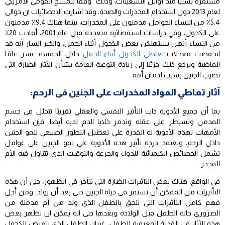
مستقرة نسبيًا منذ أوائل التسعينات، وذلك وفقًا للمسح القومي الأمريكي
لعام 2013 حول استخدام المخدرات والصحة، وقد اشارت الاحصائيات ان حوالى
5.4٪ من النساء الحوامل مدمنون على المخدرات، بينما هناك 9.4٪ مدمنون
على الكحول، وفي دراسات استقصائية متعددة قبل عام 2001، أفادت 20٪
من النساء أنهن يستهلكن بعض الكحول أثناء الحمل، والخبر السار أنه قد
انخفضت معدلات
تعاطي الكحول أثناء الحمل
خلال الخمسة عشر عامًا
الماضية ويرجع ذلك جزئيًا إلى زيادة التوعية العامة بشأن الآثار الضارة التى
تصيب الجنين بسبب إدمان أمه.
آثار تعاطي المواد المخدرات على الجنين فى الرحم:
بما أن جميع الأدوية ذات التأثير النفسي والعقلي تقريبًا تتخلل فى جسم
المدمن وتسيطر على عقله وتدمر خلايا الدم لديه أيضا، فإن استخدام
الأمهات لهذه الأدوية له القدرة على تعطيل التطور الطبيعي لنمو الجنين
داخل الرحم، وتعتمد درجة تأثير هذه الأدوية على نمو الجنين على عوامل
تشمل الخصائص الكيميائية للدواء والجرعة والتوقيت الذي تتناول فيه الأم
المخدر.
في الواقع، هناك بعض التأثيرات الضارة التي تتأخر في الظهور، حتى أن هذه
التأثيرات من الممكن أن تستمر فى حياة الجنين حتى بعد أن يولد، ومن أجل
فهم كامل التأثيرات التى تلحق بالطفل الذي ولد من أم مدمنة من
الضروري حالة الطفل قبل الولادة وبعدها حتى انه يمكن ان تظهر بعض
هذه الآثار في القدرة المعرفية للطفل، غيران الطفل الذي يتعرض للكحول