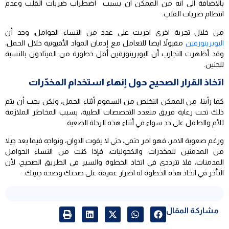
بالاضافة الى انه من الممكن ان يسبب اضطراب ضربات القلب وعدم
انتظام ضربات القلب.
من خلال تجربة اخرى اجريت على عدد من النساء الحوامل، وجد أن
البوبرينورفين
مقبولاً ايضا للتعامل مع إدمان المواد الأفيونية خلال الحمل،
وقد أظهرت التجارب أن البوبرينورفين أقل خطورة من الميثادون بالنسبة
للجنين.
اتخاذ القرار الصحيح حول إنهاء استخدام المخدّرات
كما رأينا، من الممكن التخلص من السموم أثناء الحمل، ولكن يجب أن يتم
ذلك تحت رعاية فريق متعدد التخصصات الطبية، بسبب المخاطر الملازمة
للأم والطفل على حد سواء في أثناء هذه الرحلة الصعبة.
ورغم صعوبة الامر، فهو امر حتمى، حتى لا يفوت الاوان، ونواجه فيما بعد جيلا
من المدمنين للمخدرات والكحوليات، فإذا كنت من النساء الحوامل
المدمنات، فلا تترددى في اتخاذ الخطوة والسير في الطريق الصحيح، لأن
التأخر في اتخاذ هذه الخطوة له اضرار عميقة على صحتك وصحة جنينك.
مشاركة المقال