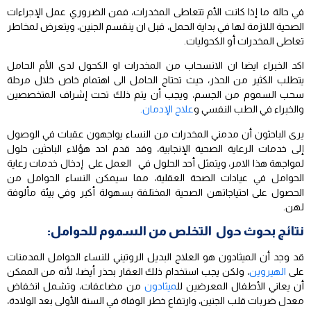
في حالة ما إذا كانت الأم تتعاطى المخدرات، فمن الضروري عمل الإجراءات
الصحية اللازمة لها في بداية الحمل، قبل ان ينقسم الجنين، ويتعرض لمخاطر
تعاطى المخدرات أو الكحوليات.
اكد الخبراء ايضا ان الانسحاب من المخدرات او الكحول لدى الأم الحامل
يتطلب الكثير من الحذر، حيث تحتاج الحامل الى اهتمام خاص خلال مرحلة
سحب السموم من الجسم، ويجب أن يتم ذلك تحت إشراف المتخصصين
والخبراء في الطب النفسي و
علاج الإدمان.
يرى الباحثون أن مدمني المخدرات من النساء يواجهون عقبات في الوصول
إلى خدمات الرعاية الصحية الإنجابية، وقد قدم احد هؤلاء الباحثين حلول
لمواجهة هذا الامر، ويتمثل أحد الحلول في العمل على إدخال خدمات رعاية
الحوامل في عيادات الصحة العقلية، مما سيمكن النساء الحوامل من
الحصول على احتياجاتهن الصحية المختلفة بسهولة أكبر وفي بيئة مألوفة
لهن.
نتائج بحوث حول التخلص من السموم للحوامل:
قد وجد أن الميثادون هو العلاج البديل الروتيني للنساء الحوامل المدمنات
على
الهيروين
، ولكن يجب استخدام ذلك العقار بحذر أيضا، لأنه من الممكن
أن يعاني الأطفال المعرضين لل
ميثادون
من مضاعفات، وتشمل انخفاض
معدل ضربات قلب الجنين، وارتفاع خطر الوفاة في السنة الأولى بعد الولادة،