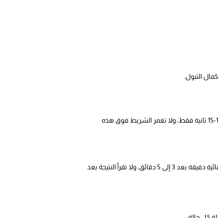
مال التبول.
افتح الكارت وأخرج الشرائط البيضاء المخصصة للغمس، ثم اغمر الشرائط في عينة البول حتى الخطوط المموجة المحددة، عادة لمدة 10-15 ثانية فقط، ولا تغمر الشريط فوق هذه
أخرج الشريط وضعه على سطح مستوي وجاف، وانتظر ظهور النتائج حيث تبدأ الخطوط في الظهور خلال دقيقة، وتكون القراءة النهائية دقيقة بعد 3 إلى 5 دقائق، ولا تقرأ النتيجة بعد