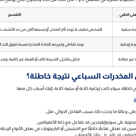
عنى الطبي
التفسير
جة سلبية
الشخص نظيف لا توجد آثار للمخدر، أو نسبتها أقل من حد الكشف، حتى لو كان خط T خفيفًا جدًا،
يجة إيجابية
يوجد تعاطي وتم رصد المادة المخدرة بنسبة تفوق الحد ا
ة غير صالحة
تحليل فاشل: الشريط تالف أو العينة غير كافية، ويجب 
لمخدرات السباعي نتيجة خاطئة؟
خاطئة، سواء كانت إيجابية كاذبة أو سلبية كاذبة، إليك أسباب كل منها:
ى، وغالبًا ما يحدث ذلك بسبب التفاعل الدوائي، مثل:
المحتوية على سودوإيفيدرين قد تتفاعل مع خانة الأمفيتامين.
كسين قد تعطي تفاعلاً خاطئًا مع الحشيش أو الباربيتورات في بعض الأنواع الرديئ
نولون قد تؤثر على نتائج الأفيونات.