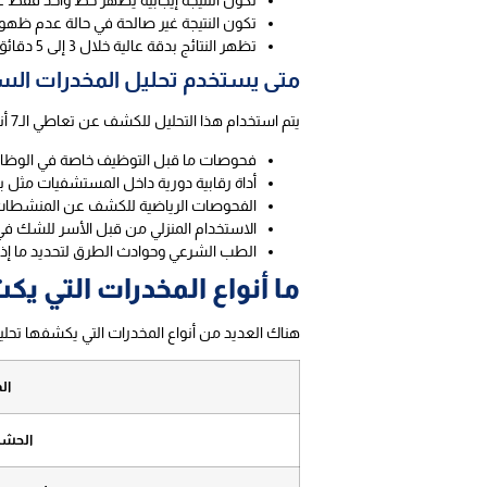
تكون النتيجة إيجابية يظهر خط واحد فقط عند C، حيث يمنع وجود المخدر ظهور الخط الثاني 
تكون النتيجة غير صالحة في حالة عدم ظهور خط عند C، ما يستلزم 
تظهر النتائج بدقة عالية خلال 3 إلى 5 دقائق فقط من غمس الشريط في العينة.
متى يستخدم تحليل المخدرات الس
يتم استخدام هذا التحليل للكشف عن تعاطي الـ7 أنواع من المخدرات في كثير من المؤسسات وغيرها، مثل:
فحوصات ما قبل التوظيف خاصة في الوظائ
أداة رقابية دورية داخل المستشفيات مثل برنامج الـ 28 يوم للتأكد من امتناع المريض عن التعاطي أ
الفحوصات الرياضية للكشف عن المنشطات و
الاستخدام المنزلي من قبل الأسر للشك في ت
الطب الشرعي وحوادث الطرق لتحديد ما إذا 
ما أنواع المخدرات التي ي
هناك العديد من أنواع المخدرات التي يكشفها تحلي
ال
الحشي