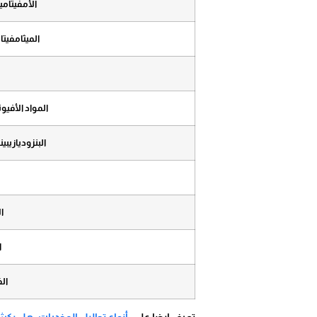
الأمفيتامي
الميثامفيت
المواد الأفيو
البنزوديازيبي
ا
ا
ال