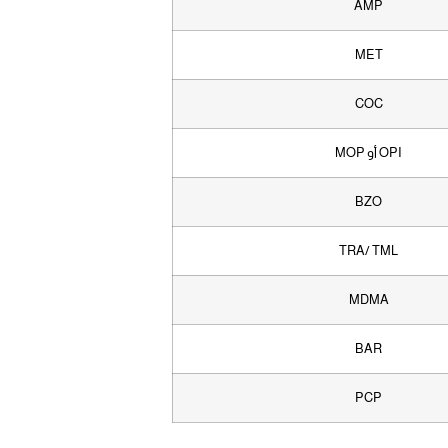
AMP
MET
COC
OPI أو MOP
BZO
TRA/ TML
MDMA
BAR
PCP