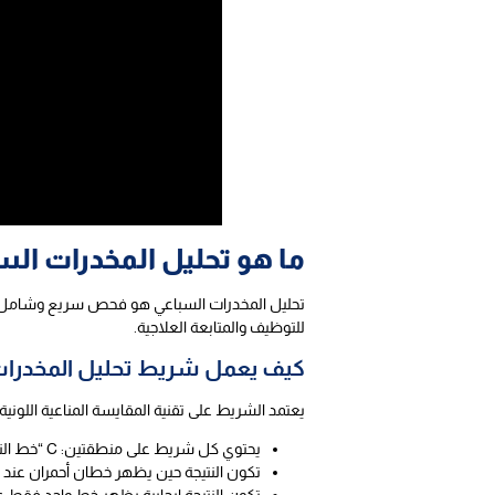
ما هو تحليل المخدرات ال
للتوظيف والمتابعة العلاجية.
كيف يعمل شريط تحليل المخدرات
يعتمد الشريط على تقنية المقايسة المناعية اللوني
يحتوي كل شريط على منطقتين: C “خط التحكم” و T “خط الاختبار”.
تكون النتيجة حين يظهر خطان أحمران عند C و T، ما يعني عدم وجود المخدر أو وجوده بتركيز أقل من الحد المسموح.