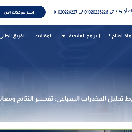
 أولويتنا
01020226227
01020226226
احجز موعدك الان
ماذا نعالج ؟
البرامج العلاجية
المقالات
الفريق الطبي
 تحليل المخدرات السباعي: تفسير النتائج ومعاني