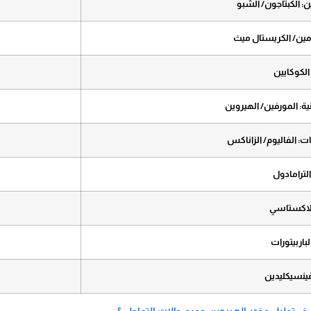
ن: الكبتاجون/ الشبو
امين/ الكريستال ميث
الكوكايين
نية: المورفين/ الهيروين
نات: الفاليوم/ الزاناكس
الترامادول
لاكستاسي
لباربيتورات
فينسيكليدين