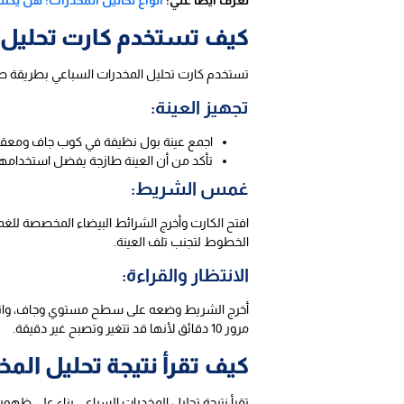
تعرف ايضا علي:
أنواع تحاليل المخدرات: هل يك
كيف تستخدم كارت تحليل 
تستخدم كارت تحليل المخدرات السباعي بطريقة صحي
تجهيز العينة:
اجمع عينة بول نظيفة في كوب جاف ومعقم يف
تأكد من أن العينة طازجة يفضل استخدامها فورًا، أو حفظها في
غمس الشريط:
الخطوط لتجنب تلف العينة.
الانتظار والقراءة:
مرور 10 دقائق لأنها قد تتغير وتصبح غير دقيقة.
كيف تقرأ نتيجة تحليل الم
تقرأ نتيجة تحليل المخدرات السباعي بناء على ظهور الخطوط الحمراء في منطقتي C و T لكل