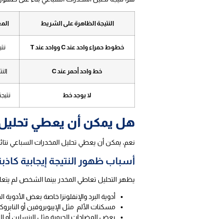
النتيجة الظاهرة على الشريط
الم
خطوط حمراء واحد عند C وواحد عند T
نتي
خط واحد أحمر عند C
النت
لا يوجد خط
نتيج
هل يمكن أن يعطي تحليل ا
نعم، يمكن أن يعطي تحليل المخدرات السباعي نتائج 
أسباب ظهور النتيجة إيجابية كاذبة
يظهر التحليل تعاطي المخدر بينما الشخص لم يتعاط
أدوية البرد والإنفلونزا خاصة بعض الأدوية 
مسكنات الألم مثل الإيبوبروفين أو النابرو
بعض المضادات الحيوية مثل البنسلين أو الكي