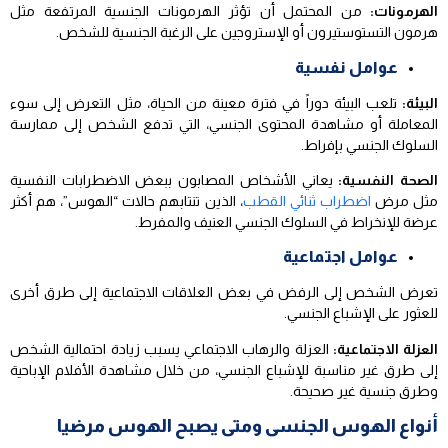
الهرمونات:
من المحتمل أن تؤثر الهرمونات الجنسية المرتفعة مثل
هرمون التستوستيرون أو الإستروجين على الرغبة الجنسية للشخص.
عوامل نفسية
البيئة:
تلعب البيئة دوراً في فترة معينة من الحياة، مثل التعرض إلى سوء
المعاملة أو مشاهدة المحتوى الجنسي، التي تدفع الشخص إلى ممارسة
السلوك الجنسي بإفراط.
الصحة النفسية:
يعاني الأشخاص المصابون ببعض الاضطرابات النفسية
مثل مرض
اضطراب ثنائي القطب
، الذين تنتابهم حالات “الهوس”، هم أكثر
عرضة للإنخراط في السلوك الجنسي العنيف والمفرط.
عوامل اجتماعية
تعرض الشخص إلى الرفض في بعض العلاقات الاجتماعية إلى طرق أخرى
للعثور على الإشباع الجنسي.
العزلة الاجتماعية:
العزلة والرهاب الاجتماعي يسبب زيادة احتمالية الشخص
إلى طرق غير مناسبة للإشباع الجنسي، من خلال مشاهدة الأفلام الإباحية
وطرق جنسية غير صحيحة.
أنواع الهوس الجنسى ومتى يصبح الهوس مرضيا