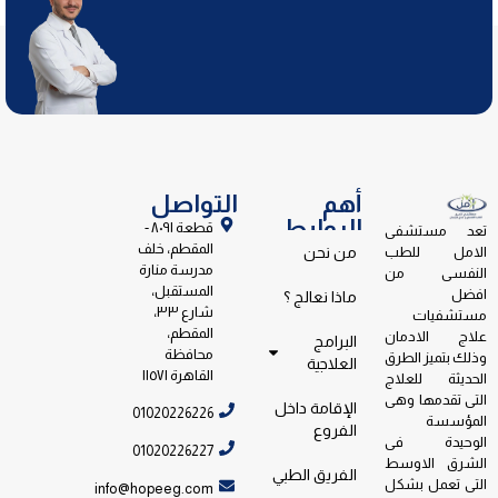
أهم
التواصل
الروابط
قطعة ٨٠٩١ -
تعد مستشفى
المقطم، خلف
الامل للطب
من نحن
مدرسة منارة
النفسى من
المستقبل،
افضل
ماذا نعالج ؟
شارع ٣٣،
مستشفيات
المقطم،
علاج الادمان
البرامج
محافظة
وذلك بتميز الطرق
العلاجية
القاهرة ١١٥٧١
الحديثة للعلاج
التى تقدمها وهى
الإقامة داخل
01020226226
المؤسسة
الفروع
الوحيدة فى
01020226227
الشرق الاوسط
الفريق الطبي
التى تعمل بشكل
info@hopeeg.com