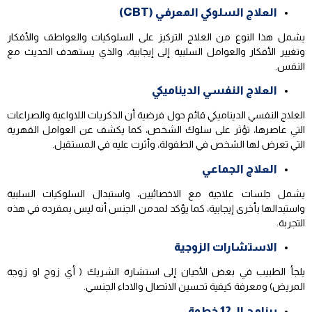
العلاج السلوكي المعرفي (CBT)
يشمل هذا النوع من العلاج التركيز على السلوكيات والعواطف والأفكار
وتغيير الأفكار والعوامل السلبية إلى إيجابية، والذي يستهدف الحديث مع
النفس.
العلاج النفسي الديناميكي
العلاج النفسي الديناميكي قائم حول فرضية أن الذكريات اللاواعية والصراعات
التي عاصرها، تؤثر على سلوك الشخص، كما يكشف عن العوامل القهرية
التي تعرض لها الشخص في الطفولة، وأثرت عليه في المستقبل.
العلاج الجماعي
يشمل جلسات علاجية مع الاخصائيين، واستبدال السلوكيات السلبية
واستبدالها بأخرى إيجابية، كما يؤكد لمدمن الجنس أنه ليس بمفرده في هذه
التجربة.
الاستشارات الزوجية
يلجأ الطبيب في بعض الأحيان إلى استشارة الشريك ( أي زوج او زوجة
المريض) ومعرفة كيفية تحسين الاتصال والاداء الجنسي.
برنامج الـ 12 خطوة