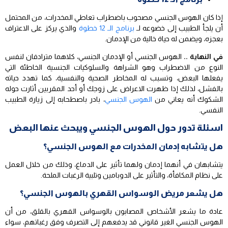
إذا كان الهوس الجنسي مصحوب باضطراب تعاطي المخدرات، من المحتمل
أن يلجأ الطبيب إلى خضوعه لـ
برنامج الـ 12 خطوة
والذي يركز على الاعتراف
بعجزه، ويضمن له حياة خالية من الإدمان.
في النهاية ..
الهوس الجنسي أو الإدمان الجنسي، كلاهما مترادفان لنفس
النوع من الاضطراب وهو الشراهة والسلوكيات الجنسية الخاطئة التي
يفعلها البعض، وتسبب له المخاطر الصحية والنفسية، كما تهدد حياته
بالفشل، لذلك إذا ظهرت الاعراض على زوجك أو أحد المقربين أثارت حوله
الشكوك أنه يعاني من
الهوس الجنسي
، بادر باصطحابه إلى زيارة الطبيب
النفسي.
اسئلة تدور حول الهوس الجنسي ويبحث عنها البعض
هل يتشابه إدمان المخدرات مع الهوس الجنسي؟
يتشابهان في أنهما إدمان ولهما تأثير على الدماغ، وذلك من خلال العمل
على نظام المكافأة، والتأثير على الدوبامين وتلبية الرغبات الملحة.
هل يشعر مريض الوسواس القهري بالهوس الجنسي؟
عادة ما يشعر الأشخاص المصابون بالوسواس القهري بالقلق، من أن
الهوس الجنسي الغير قانوني قد يدفعهم إلى التصرف وفق رغباتهم، سواء