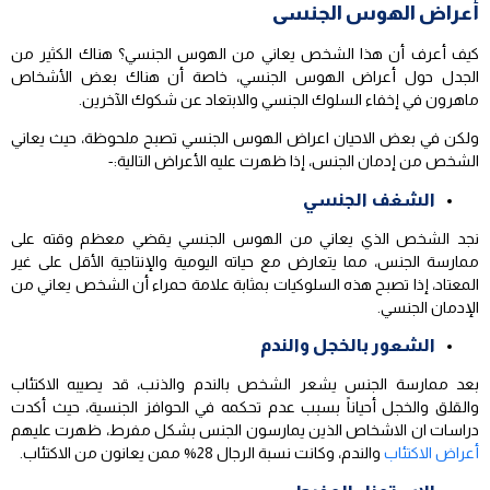
أعراض الهوس الجنسى
كيف أعرف أن هذا الشخص يعاني من الهوس الجنسي؟ هناك الكثير من
الجدل حول أعراض الهوس الجنسي، خاصة أن هناك بعض الأشخاص
ماهرون في إخفاء السلوك الجنسي والابتعاد عن شكوك الآخرين.
ولكن في بعض الاحيان اعراض الهوس الجنسي تصبح ملحوظة، حيث يعاني
الشخص من إدمان الجنس، إذا ظهرت عليه الأعراض التالية:-
الشغف الجنسي
نجد الشخص الذي يعاني من الهوس الجنسي يقضي معظم وقته على
ممارسة الجنس، مما يتعارض مع حياته اليومية والإنتاجية الأقل على غير
المعتاد، إذا تصبح هذه السلوكيات بمثابة علامة حمراء أن الشخص يعاني من
الإدمان الجنسي.
الشعور بالخجل والندم
بعد ممارسة الجنس يشعر الشخص بالندم والذنب، قد يصيبه الاكتئاب
والقلق والخجل أحياناً بسبب عدم تحكمه في الحوافز الجنسية، حيث أكدت
دراسات ان الاشخاص الذين يمارسون الجنس بشكل مفرط، ظهرت عليهم
أعراض الاكتئاب
والندم، وكانت نسبة الرجال 28% ممن يعانون من الاكتئاب.