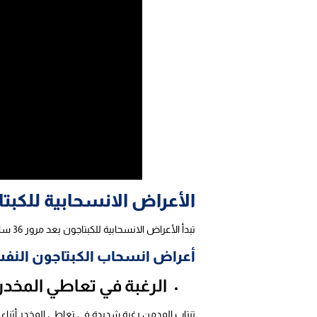
الأعراض الانسحابية للكبت
تبدأ الأعراض الانسحابية للكبتاجون بعد مرور 36 ساعة من تعاطي آخر جرعة، يتخللها بعض العوامل النفسية والجسدية التي تظهر على المدمن نتيجة التوقف عن التعاطي، وتشمل:-
أعراض انسحاب الكبتاجون النف
الرغبة في تعاطي المخدر
تنتاب المدمن رغبة شديدة في تعاطي المخدر أثناء 