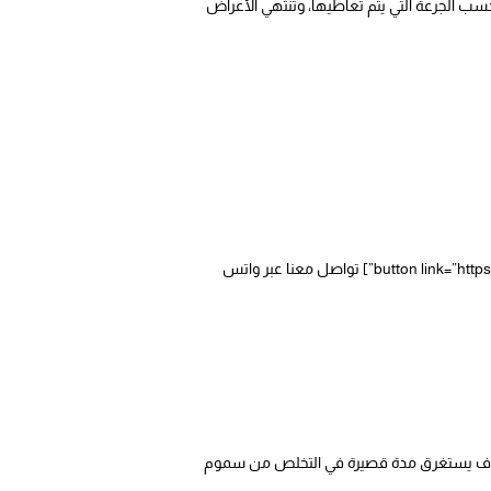
ب الجرعة التي يتم تعاطيها، وتنتهي الأعراض
[button link=”tel:01020226226″ type=”big”] اتصل بنا الان[/button] [button link=”https://wa.me/201020226226″ type=”big” color=”green”] تواصل معنا عبر واتس
لى، سوف يستغرق مدة قصيرة في التخلص من سموم