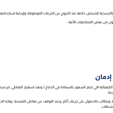
والجسدية للشخص، خاصة عند الخروج عن الجرعات الموصوفة، وإساءة استخدامها.
عانون من بعض المضاعفات الآتية:-
إدمان
لكيميائية التي تحفز الشعور بالسعادة في الدماغ )، وبعد استمرار التعاطي، لم تستط
شط.
، ويطالب بالحصول على جرعات أكثر، وعند التوقف عن تعاطى المنشط، يواجه الج
منشطات.