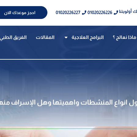
 أولويتنا
01020226227
01020226226
احجز موعدك الان
ماذا نعالج ؟
البرامج العلاجية
المقالات
الفريق الطبي
حول انواع المنشطات واهميتها وهل الإسراف منه