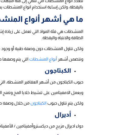
تتعدد انواع المنشطات التي تنتمي إلى فئة منبهات 
باليقظة، ولكن إساءة استخدام انواع المنشطات ي
ما هي أشهر أنواع المن
المنشطات هي فئة المواد التي تعمل على زيادة إشارا
الطاقة والانتباه واليقظة.
ولكن تناول المنشطات دون وصفة طبية أو وجود مر
وتتضمن أشهر
أنواع المنشطات
التي يتم وصفها طبي
الكبتاجون
حبوب الكبتاجون من أشهر العقاقير المنشطة، التي ت
ويعمل الامفيتامين على تنشيط خلايا المخ وتمنح ال
ولكن يتم تناول حبوب
الكبتاجون
من خلال وصفة طبي
أديرال
دواء اديرال مزيج من ديكستروأمفيتامين / الأمفيت