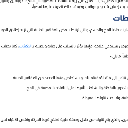
الجهاز العصبي، حيث تعمل على زيادة الناقلات العصبية في المخ (الدوبامين والنور
سبب إدمان شديد وعواقب وخيمة، لذلك نتعرف عليها تفصيلاً.
شطات
ت خلايا المخ والجسم، والتي ترتبط ببعض العقاقير الطبية التي تزيد إطلاق الدوبا
ض يستدعي علاجه، فإنها تؤثر بالسلب على حياته وتصيبه بـ
الاكتئاب
، كما يصاب 
اً، مايلي:-
نتمي إلى فئة الأمفيتامينات و يستخلص منها العديد من العقاقير الطبية.
شعور باليقظة والنشاط، لتأثيرها على الناقلات العصبية في المخ.
ة، ولا يجب تناولها بمفردك.
امين، والذي يتم تناوله من خلال وصفة طبية لعلاج فرط الحركة ونقص الانتباه لدى