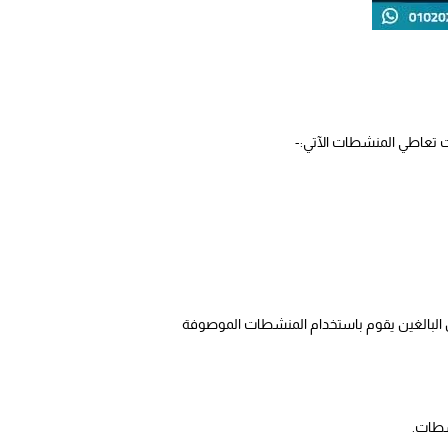
 تعاطي المنشطات الآتي:-
إجراؤها في الولايات المتحدة الأمريكية، حول إدمان المنشطات، والتي ذكرت أنه ما يقرب من 6.6% من البالغين يقوم باستخدام المنشطات الموصوفة
شطات.