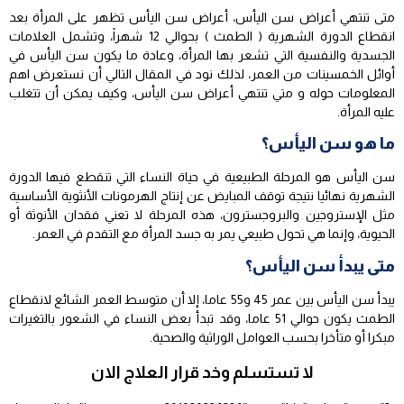
متى تنتهي أعراض سن اليأس، أعراض سن اليأس تظهر على المرأة بعد
انقطاع الدورة الشهرية ( الطمث ) بحوالي 12 شهراً، وتشمل العلامات
الجسدية والنفسية التي تشعر بها المرأة، وعادة ما يكون سن اليأس في
أوائل الخمسينات من العمر، لذلك نود في المقال التالي أن نستعرض اهم
المعلومات حوله و متي تنتهي أعراض سن اليأس، وكيف يمكن أن تتغلب
عليه المرأة.
ما هو سن اليأس؟
سن اليأس هو المرحلة الطبيعية في حياة النساء التي تنقطع فيها الدورة
الشهرية نهائيا نتيجة توقف المبايض عن إنتاج الهرمونات الأنثوية الأساسية
مثل الإستروجين والبروجسترون، هذه المرحلة لا تعني فقدان الأنوثة أو
الحيوية، وإنما هي تحول طبيعي يمر به جسد المرأة مع التقدم في العمر.
متى يبدأ سن اليأس؟
يبدأ سن اليأس بين عمر 45 و55 عاما، إلا أن متوسط العمر الشائع لانقطاع
الطمث يكون حوالي 51 عاما، وقد تبدأ بعض النساء في الشعور بالتغيرات
مبكرا أو متأخرا بحسب العوامل الوراثية والصحية.
لا تستسلم وخد قرار العلاج الان