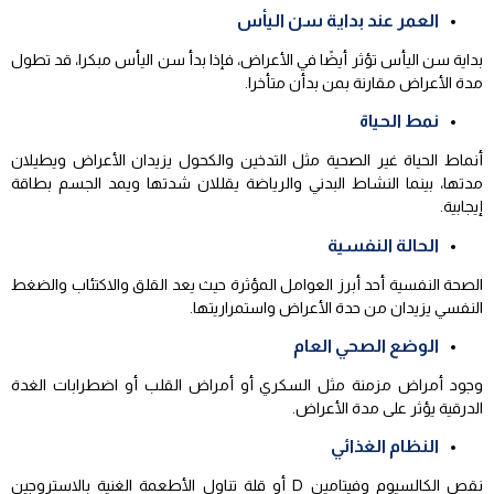
العمر عند بداية سن اليأس
بداية سن اليأس تؤثر أيضًا في الأعراض، فإذا بدأ سن اليأس مبكرا، قد تطول
مدة الأعراض مقارنة بمن بدأن متأخرا.
نمط الحياة
أنماط الحياة غير الصحية مثل التدخين والكحول يزيدان الأعراض ويطيلان
مدتها، بينما النشاط البدني والرياضة يقللان شدتها ويمد الجسم بطاقة
إيجابية.
الحالة النفسية
الصحة النفسية أحد أبرز العوامل المؤثرة حيث يعد القلق والاكتئاب والضغط
النفسي يزيدان من حدة الأعراض واستمراريتها.
الوضع الصحي العام
وجود أمراض مزمنة مثل السكري أو أمراض القلب أو اضطرابات الغدة
الدرقية يؤثر على مدة الأعراض.
النظام الغذائي
نقص الكالسيوم وفيتامين D أو قلة تناول الأطعمة الغنية بالاستروجين