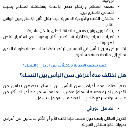
الزوجية.
ضعف العظام وارتفاع خطر الإصابة بهشاشة العظام بسبب
انخفاض الاستروجين.
مشاكل القلب والأوعية الدموية حيث يقل تأثير الإستروجين الواقي
للقلب.
زيادة الوزن وتوزيعه في منطقة البطن بشكل ملحوظ.
تغيرات المزاج والذاكرة قد تصبح أكثر وضوحا مع استمرار نقص
الهرمونات.
لذا أعراض سن اليأس في الخمسين ترتبط بمضاعفات صحية طويلة المدى
تحتاج إلى متابعة طبية مستمرة.
كيف تختلف الاصابة بالاكتئاب بين الرجال والنساء؟
هل تختلف مدة أعراض سن اليأس بين النساء؟
نعم، تختلف مدة أعراض سن اليأس بين النساء، بعضهن يعانين من
الأعراض لفترة قصيرة لا تتجاوز عامين، بينما قد تستمر عند أخريات أكثر من
عشر سنوات، يرجع ذلك إلى العديد من العوامل، تشمل:
العامل الوراثي
التاريخ العائلي يلعب دورا مهما، فإذا كانت الأم أو الأخوات عانين من أعراض
طويلة، غالبا ستتكرر التجربة.