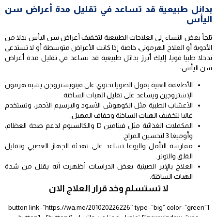
بدائل طبيعية قد تساعد في تقليل مدة أعراض سن
اليأس
تلجأ بعض النساء إلى العلاجات الطبيعية لتخفيف أعراض سن اليأس بدلا من
الأدوية أو العلاج الهرموني، خاصة إذا كانت الأعراض متوسطة أو لا تستدعي
تدخلا طبيا قويا، إليك أبرز بدائل طبيعية قد تساعد في تقليل مدة أعراض
سن اليأس:
الأطعمة الغنية بفول الصويا تحتوي على فيتويستروجن يشبه هرمون
الإستروجين ويساعد على تقليل الهبات الساخنة.
الأعشاب الطبية مثل الكوهوش الأسود والبرسيم الأحمر، وتستخدم
غالبا لتخفيف الهبات الساخنة وجفاف المهبل.
المكملات الغذائية مثل فيتامين D والكالسيوم لدعم صحة العظام،
وأوميغا 3 لتحسين المزاج.
ممارسة التأمل واليوغا تساعد على تهدئة الجهاز العصبي وتقليل
القلق والتوتر.
العلاج بالإبر الصينية بعض الدراسات أظهرت أنه يقلل من شدة
الهبات الساخنة.
لا تستسلم وخد قرار العلاج الان
[button link=”https://wa.me/201020226226″ type=”big” color=”green”