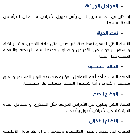
العوامل الوراثية
إذا كان في العائلة تاريخ لسن يأس طويل الأعراض، قد تعاني المرأة من
المدة نفسها.
نمط الحياة
النساء اللاتي لديهن نمط حياة غير صحي مثل عادة التدخين، قلة الرياضة،
والسهر يزيدون من الأعراض ويطيلون مدتها، بينما الرياضة والتغذية
الصحية تقلل منها.
الحالة النفسية
الصحة النفسية أحد أهم العوامل المؤثرة حيث يعد التوتر المستمر والقلق
يضاعفان الأعراض، أما الاستقرار النفسي فيساعد على تخفيفها.
الوضع الصحي
النساء اللاتي يعانين من الأمراض المزمنة مثل السكري أو مشاكل الغدة
الدرقية تجعل الأعراض أطول وأصعب.
النظام الغذائي
التغذية التي تتضمن نقص الكالسيوم وفيتامين D أو قلة تناول الأطعمة