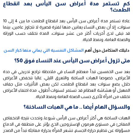
كم تستمر مدة أعراض سن اليأس بعد انقطاع
الطمث؟
عادة تستمر مدة أعراض سن اليأس بعد انقطاع الطمث ما بين 4 إلى 10
سنوات، إلا أن بعض النساء يعانين منها لفترة قصيرة لا تتجاوز عامين، بينما
قد تبقى لدى أخريات أكثر من عشر سنوات، المدة تختلف حسب الوراثة
والصحة العامة، ونمط الحياة.
دليلك المتكامل حول أهم
المشاكل النفسية التي يعاني منها كبار السن
متى تزول أعراض سن اليأس عند النساء فوق 50؟
بعد سن الخمسين تبدأ معظم النساء في ملاحظة تراجع تدريجي في حدة
الأعراض، خصوصا الهبات الساخنة والتعرق الليلي، غالبا تنخفض الأعراض
خلال بضع سنوات بعد انقطاع الطمث، لكن بعض التأثيرات مثل جفاف
المهبل أو هشاشة العظام قد تستمر لسنوات أطول، مدة اختفاء الأعراض
تختلف من امرأة لأخرى حسب الصحة العامة ونمط الحياة.
والسؤال الهام أيضا .. ما هي الهبات الساخنة؟
الهبات الساخنة هي أكثر أعراض سن اليأس شيوعا، وتحدث نتيجة الانخفاض
المفاجئ في مستوى هرمون الإستروجين الذي يؤثر على منطقة في الدماغ
مسؤولة عن تنظيم حرارة الجسم، تشعر المرأة بحرارة مفاجئة تبدأ من الصدر