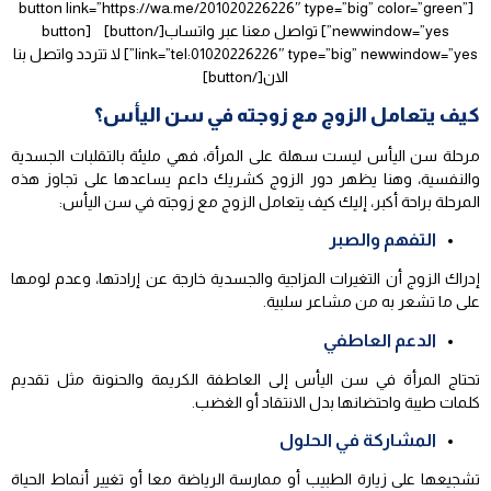
[button link=”https://wa.me/201020226226″ type=”big” color=”green”
newwindow=”yes”] تواصل معنا عبر واتساب[/button] [button
link=”tel:01020226226″ type=”big” newwindow=”yes”] لا تتردد واتصل بنا
الان[/button]
كيف يتعامل الزوج مع زوجته في سن اليأس؟
مرحلة سن اليأس ليست سهلة على المرأة، فهي مليئة بالتقلبات الجسدية
والنفسية، وهنا يظهر دور الزوج كشريك داعم يساعدها على تجاوز هذه
المرحلة براحة أكبر، إليك كيف يتعامل الزوج مع زوجته في سن اليأس:
التفهم والصبر
إدراك الزوج أن التغيرات المزاجية والجسدية خارجة عن إرادتها، وعدم لومها
على ما تشعر به من مشاعر سلبية.
الدعم العاطفي
تحتاج المرأة في سن اليأس إلى العاطفة الكريمة والحنونة مثل تقديم
كلمات طيبة واحتضانها بدل الانتقاد أو الغضب.
المشاركة في الحلول
تشجيعها على زيارة الطبيب أو ممارسة الرياضة معا أو تغيير أنماط الحياة