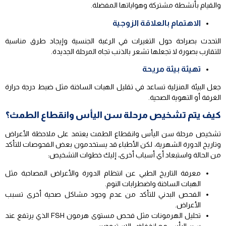
والقيام بأنشطة مشتركة وهواياتها المفضلة.
الاهتمام بالعلاقة الزوجية
التحدث بصراحة حول التغيرات في الرغبة الجنسية وإيجاد طرق مناسبة
للتقارب بصورة لا تجعلها تشعر بالذنب تجاه المرحلة الجديدة.
تهيئة بيئة مريحة
جعل البيئة المنزلية تساعد في تقليل الهبات الساخنة مثل ضبط درجة حرارة
الغرفة أو التهوية الصحية.
كيف يتم تشخيص مرحلة سن اليأس وانقطاع الطمث؟
تشخيص مرحلة سن اليأس وانقطاع الطمث يعتمد على ملاحظة الأعراض
وتاريخ الدورة الشهرية، لكن الأطباء قد يستخدمون بعض الفحوصات للتأكد
من الحالة واستبعاد أي أسباب أخرى، إليك خطوات التشخيص:
معرفة التاريخ الطبي عن انتظام الدورة والأعراض المصاحبة مثل
الهبات الساخنة واضطرابات النوم.
الفحص البدني للتأكد من عدم وجود مشاكل صحية أخرى تسبب
الأعراض.
تحليل الهرمونات مثل فحص مستوى هرمون FSH الذي يرتفع عند
سن اليأس مع انخفاض الاستروجين.