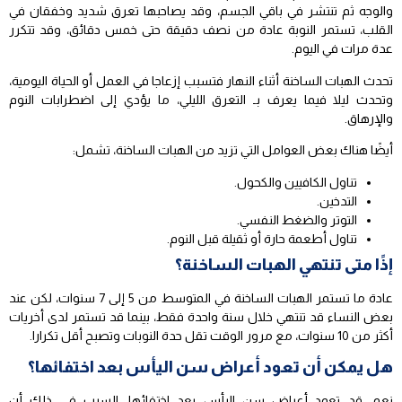
والوجه ثم تنتشر في باقي الجسم، وقد يصاحبها تعرق شديد وخفقان في
القلب، تستمر النوبة عادة من نصف دقيقة حتى خمس دقائق، وقد تتكرر
عدة مرات في اليوم.
تحدث الهبات الساخنة أثناء النهار فتسبب إزعاجا في العمل أو الحياة اليومية،
وتحدث ليلا فيما يعرف بـ التعرق الليلي، ما يؤدي إلى اضطرابات النوم
والإرهاق.
أيضًا هناك بعض العوامل التي تزيد من الهبات الساخنة، تشمل:
تناول الكافيين والكحول.
التدخين.
التوتر والضغط النفسي.
تناول أطعمة حارة أو ثقيلة قبل النوم.
إذًا متى تنتهي الهبات الساخنة؟
عادة ما تستمر الهبات الساخنة في المتوسط من 5 إلى 7 سنوات، لكن عند
بعض النساء قد تنتهي خلال سنة واحدة فقط، بينما قد تستمر لدى أخريات
أكثر من 10 سنوات، مع مرور الوقت تقل حدة النوبات وتصبح أقل تكرارا.
هل يمكن أن تعود أعراض سن اليأس بعد اختفائها؟
نعم، قد تعود أعراض سن اليأس بعد اختفائها، السبب في ذلك أن