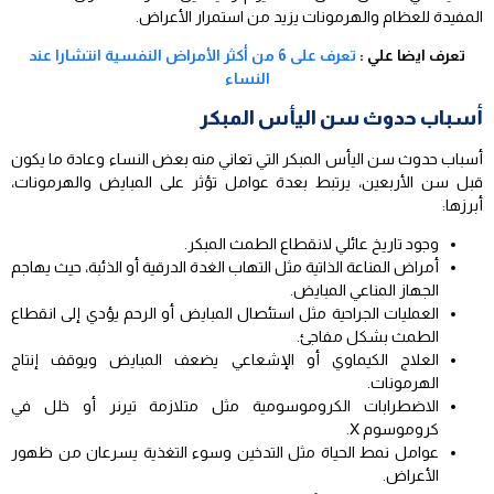
المفيدة للعظام والهرمونات يزيد من استمرار الأعراض.
تعرف ايضا علي :
تعرف على 6 من أكثر الأمراض النفسية انتشارا عند
النساء
أسباب حدوث سن اليأس المبكر
أسباب حدوث سن اليأس المبكر التي تعاني منه بعض النساء وعادة ما يكون
قبل سن الأربعين، يرتبط بعدة عوامل تؤثر على المبايض والهرمونات،
أبرزها:
وجود تاريخ عائلي لانقطاع الطمث المبكر.
أمراض المناعة الذاتية مثل التهاب الغدة الدرقية أو الذئبة، حيث يهاجم
الجهاز المناعي المبايض.
العمليات الجراحية مثل استئصال المبايض أو الرحم يؤدي إلى انقطاع
الطمث بشكل مفاجئ.
العلاج الكيماوي أو الإشعاعي يضعف المبايض ويوقف إنتاج
الهرمونات.
الاضطرابات الكروموسومية مثل متلازمة تيرنر أو خلل في
كروموسوم X.
عوامل نمط الحياة مثل التدخين وسوء التغذية يسرعان من ظهور
الأعراض.