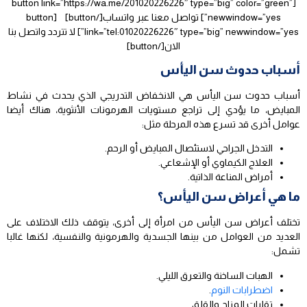
[button link=”https://wa.me/201020226226″ type=”big” color=”green”
newwindow=”yes”] تواصل معنا عبر واتساب[/button] [button
link=”tel:01020226226″ type=”big” newwindow=”yes”] لا تتردد واتصل بنا
الان[/button]
أسباب حدوث سن اليأس
أسباب حدوث سن اليأس هي الانخفاض التدريجي الذي يحدث في نشاط
المبايض، ما يؤدي إلى تراجع مستويات الهرمونات الأنثوية، هناك أيضا
عوامل أخرى قد تسرع هذه المرحلة مثل:
التدخل الجراحي لاستئصال المبايض أو الرحم.
العلاج الكيماوي أو الإشعاعي.
أمراض المناعة الذاتية.
ما هي أعراض سن اليأس؟
تختلف أعراض سن اليأس من امرأة إلى أخرى، يتوقف ذلك الاختلاف على
العديد من العوامل من بينها الجسدية والهرمونية والنفسية، لكنها غالبا
تشمل:
الهبات الساخنة والتعرق الليلي.
اضطرابات النوم
.
تقلبات المزاج والقلق.