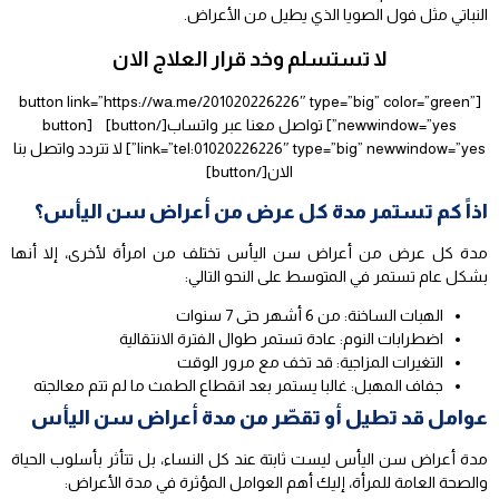
النباتي مثل فول الصويا الذي يطيل من الأعراض.
لا تستسلم وخد قرار العلاج الان
[button link=”https://wa.me/201020226226″ type=”big” color=”green”
newwindow=”yes”] تواصل معنا عبر واتساب[/button] [button
link=”tel:01020226226″ type=”big” newwindow=”yes”] لا تتردد واتصل بنا
الان[/button]
اذاً كم تستمر مدة كل عرض من أعراض سن اليأس؟
مدة كل عرض من أعراض سن اليأس تختلف من امرأة لأخرى، إلا أنها
بشكل عام تستمر في المتوسط على النحو التالي:
الهبات الساخنة: من 6 أشهر حتى 7 سنوات
اضطرابات النوم: عادة تستمر طوال الفترة الانتقالية
التغيرات المزاجية: قد تخف مع مرور الوقت
جفاف المهبل: غالبا يستمر بعد انقطاع الطمث ما لم تتم معالجته
عوامل قد تطيل أو تقصّر من مدة أعراض سن اليأس
مدة أعراض سن اليأس ليست ثابتة عند كل النساء، بل تتأثر بأسلوب الحياة
والصحة العامة للمرأة، إليك أهم العوامل المؤثرة في مدة الأعراض: