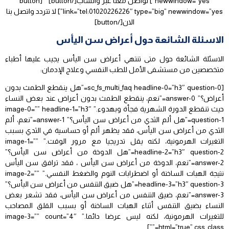
newwindow=”yes”] تواصل معنا عبر واتساب[/button] [button
link=”tel:01020226226″ type=”big” newwindow=”yes”] لا تتردد واتصل بنا
الان[/button]
الاسئلة الشائعة حول أعراض سن اليأس
الاسئلة الشائعة حول متى تنتهي أعراض سن اليأس يجيب عليها أطباء
متخصصين من مستشفى الأمل للطب النفسي وعلاج الإدمان:
[sc_fs_multi_faq headline-0=”h3″ question-0=”هل ينقطع الطمث بدون
أعراض؟” answer-0=”نعم، ينقطع الطمث بدون أعراض عند بعض النساء
حيث تنقطع الدورة الشهرية فجأة وبهدوء.” image-0=”” headline-1=”h3″
question-1=”هل ألم الثدي من أعراض سن اليأس؟” answer-1=”نعم، ألم
الثدي من أعراض سن اليأس، فقد يظهر ألم أو حساسية في الثدي بسبب
التغيرات الهرمونية، لكنه يقل تدريجيا مع مرور الوقت.” image-1=””
headline-2=”h3″ question-2=”هل الدوخة من أعراض سن اليأس؟”
answer-2=”نعم، الدوخة من أعراض سن اليأس ، فقد ترافق سن اليأس
نتيجة الهبات الساخنة أو اضطرابات النوم والضغط النفسي.” image-2=””
headline-3=”h3″ question-3=”هل ضيق التنفس من أعراض سن اليأس؟”
answer-3=”نعم، ضيق التنفس من أعراض سن اليأس، فقد تشعر بعض
النساء بضيق التنفس أثناء الهبات الساخنة أو بسبب القلق المصاحب
للتغيرات الهرمونية، لكنه ليس عرضا دائما.” image-3=”” count=”4″
html=”true” css_class=””]