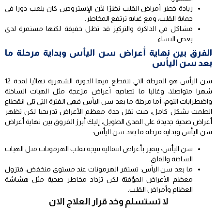
زيادة خطر أمراض القلب نظرًا لأن الإستروجين كان يلعب دورا في
حماية القلب، ومع غيابه ترتفع المخاطر.
مشاكل في الذاكرة والتركيز قد تظل خفيفة لكنها مستمرة لدى
بعض النساء.
الفرق بين نهاية أعراض سن اليأس وبداية مرحلة ما
بعد سن اليأس
سن اليأس هو المرحلة التي تنقطع فيها الدورة الشهرية نهائيا لمدة 12
شهرا متواصلا، وغالبا ما تصاحبه أعراض مزعجة مثل الهبات الساخنة
واضطرابات النوم، أما مرحلة ما بعد سن اليأس فهي الفترة التي تلي انقطاع
الطمث بشكل كامل، حيث تقل حدة معظم الأعراض تدريجيا لكن تظهر
أعراض صحية جديدة على المدى الطويل، إليك أبرز الفروق بين نهاية أعراض
سن اليأس وبداية مرحلة ما بعد سن اليأس:
سن اليأس: يتميز بأعراض انتقالية نتيجة تقلب الهرمونات مثل الهبات
الساخنة والقلق.
ما بعد سن اليأس: تستقر الهرمونات عند مستوى منخفض، فتزول
معظم الأعراض المؤقتة لكن تزداد مخاطر صحية مثل هشاشة
العظام وأمراض القلب.
لا تستسلم وخد قرار العلاج الان