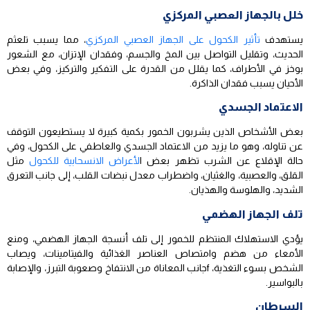
خلل بالجهاز العصبي المركزي
يستهدف
تأثير الكحول على الجهاز العصبي المركزي
، مما يسبب تلعثم
الحديث، وتقليل التواصل بين المخ والجسم، وفقدان الإتزان، مع الشعور
بوخز في الأطراف، كما يقلل من القدرة على التفكير والتركيز، وفي بعض
الأحيان يسبب فقدان الذاكرة.
الاعتماد الجسدي
بعض الأشخاص الذين يشربون الخمور بكمية كبيرة لا يستطيعون التوقف
عن تناوله، وهو ما يزيد من الاعتماد الجسدي والعاطفي على الكحول، وفي
حالة الإقلاع عن الشرب تظهر بعض ا
لأعراض الانسحابية للكحول
مثل
القلق، والعصبية، والغثيان، واضطراب معدل نبضات القلب، إلى جانب التعرق
الشديد، والهلوسة والهذيان.
تلف الجهاز الهضمي
يؤدي الاستهلاك المنتظم للخمور إلى تلف أنسجة الجهاز الهضمي، ومنع
الأمعاء من هضم وامتصاص العناصر الغذائية والفيتامينات، ويصاب
الشخص بسوء التغذية، fجانب المعاناة من الانتفاخ وصعوبة التبرز، والإصابة
بالبواسير.
السرطان