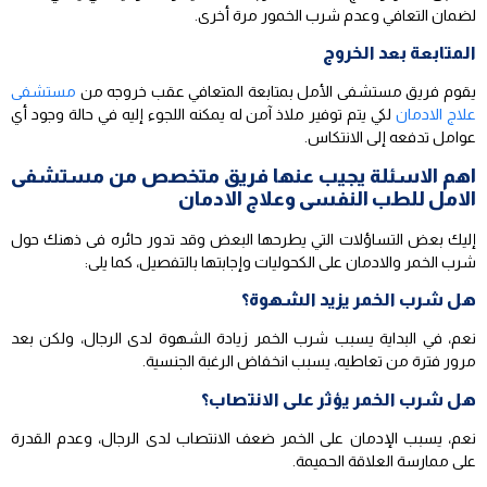
لضمان التعافي وعدم شرب الخمور مرة أخرى.
المتابعة بعد الخروج
يقوم فريق مستشفى الأمل بمتابعة المتعافي عقب خروجه من
مستشفى
علاج الادمان
لكي يتم توفير ملاذ آمن له يمكنه اللجوء إليه في حالة وجود أي
عوامل تدفعه إلى الانتكاس.
اهم الاسئلة يجيب عنها فريق متخصص من مستشفى
الامل للطب النفسى وعلاج الادمان
إليك بعض التساؤلات التي يطرحها البعض وقد تدور حائره فى ذهنك حول
شرب الخمر والادمان على الكحوليات وإجابتها بالتفصيل، كما يلى:
هل شرب الخمر يزيد الشهوة؟
نعم، في البداية يسبب شرب الخمر زيادة الشهوة لدى الرجال، ولكن بعد
مرور فترة من تعاطيه، يسبب انخفاض الرغبة الجنسية.
هل شرب الخمر يؤثر على الانتصاب؟
نعم، يسبب الإدمان على الخمر ضعف الانتصاب لدى الرجال، وعدم القدرة
على ممارسة العلاقة الحميمة.