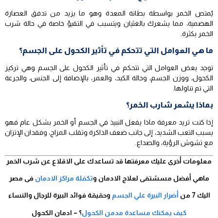
يُمتص الخمر بواسطة بطانة المعدة وهو ما يزيد من تدفق العصارة
الهضمية، مما يشعرك بالغثيان ويتسبب في التقيؤ خاصة في حالة شرب
الخمر بكثرة.
ما هي العوامل التي تتحكم في تأثير الكحول على الجسم؟
توجد بعض العوامل التي تتحكم في تأثير الكحول على الجسم وهي تركيز
الكحول، ووزن الجسم، وحالة الكبد، والعمر، بالإضافة إلى الجنس، والجرعة
التي تم تناولها.
بماذا يشعر شارب الخمر؟
إذا كنت تريد معرفة ماذا يفعل النبيذ في الجسم أو الخمر بشكل عام فهو
يسبب التعب الشديد، إلى جانب ضعف الذاكرة وتقلب المزاج، وفقدان الإتزان
مع تشوش الرؤية، والصداع.
معلومات أخرى عليك معرفتها قد تساعدك على الاقلاع عن شرب الخمر
ماهي أفضل مسشتفى لعلاج الادمان و
تكفلة مراكز الادمان
فى مصر
اليك 7 من
أضرار البيرة علي الجسم
وحقيقة فوائد البيرة للرجال والنساء
كيف يمكنك مساعدة مدمن الكحول
؟ – ادمان الكحول