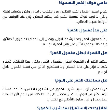
ما هي فوائد الخمر النفسية؟
يقوم البعض بتناول الخمر للتخلص من الاكتئاب والحزن، ولكن بكميات قليلة،
ولكن لا توجد فوائد نفسية للخمر كما يعتقد البعض، لإن عند التوقف عن
تناولها تسبب الاكتئاب.
متى يبدأ مفعول الخمر؟
يبدأ مفعول الخمر بعد الرشفة الاولى، ويصل إلى الدماغ بعد مرور 5 دقائق،
وبعد ذلك يقوم بالتأثير على باقي أجهزة الجسم.
هل القهوة تبطل مفعول الخمر؟
يعتقد الكثير أن القهوة تبطل مفعول الخمر، ولكن هذا الاعتقاد خاطئ،
لأنها لا تؤثر على حالة السكر، ولا تستطيع التأثير على نسبة الكحول داخل
الجسم.
هل يساعدك الخمر على النوم؟
من الممكن أن يتسبب شرب الخمور في الشعور بالنعاس، لذا تجد نفسك
ترغب كثيرًا في النوم، لكنك لن تحصل على قسط كاف من النوم، لأن جسمك
يظل طوال الليل يحاول التأقلم مع الكحول.
لماذا يحدث الاستفراغ بعد شرب الخمور؟