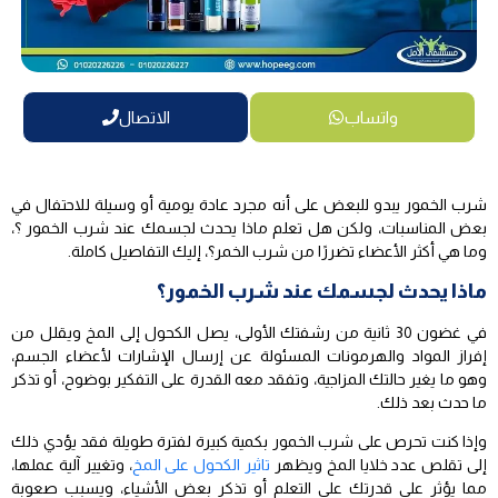
واتساب
الاتصال
شرب الخمور يبدو للبعض على أنه مجرد عادة يومية أو وسيلة للاحتفال في
بعض المناسبات، ولكن هل تعلم ماذا يحدث لجسمك عند شرب الخمور ؟،
وما هي أكثر الأعضاء تضررًا من شرب الخمر؟، إليك التفاصيل كاملة.
ماذا يحدث لجسمك عند شرب الخمور؟
في غضون 30 ثانية من رشفتك الأولى، يصل الكحول إلى المخ ويقلل من
إفراز المواد والهرمونات المسئولة عن إرسال الإشارات لأعضاء الجسم،
وهو ما يغير حالتك المزاجية، وتفقد معه القدرة على التفكير بوضوح، أو تذكر
ما حدث بعد ذلك.
وإذا كنت تحرص على شرب الخمور بكمية كبيرة لفترة طويلة فقد يؤدي ذلك
إلى تقلص عدد خلايا المخ ويظهر
تاثير الكحول على المخ
، وتغيير آلية عملها،
مما يؤثر على قدرتك على التعلم أو تذكر بعض الأشياء، ويسبب صعوبة