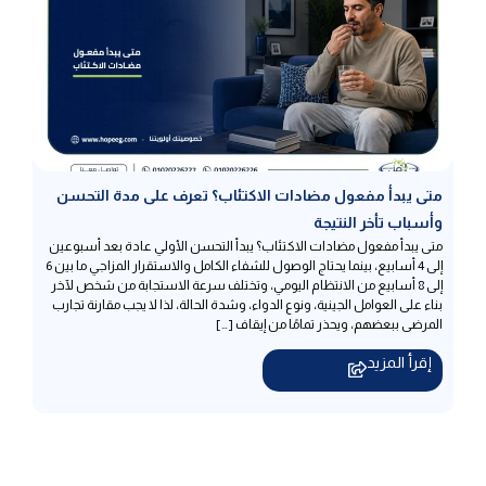
متى يبدأ مفعول مضادات الاكتئاب؟ تعرف على مدة التحسن
وأسباب تأخر النتيجة
متى يبدأ مفعول مضادات الاكتئاب؟ يبدأ التحسن الأولي عادة بعد أسبوعين
إلى 4 أسابيع، بينما يحتاج الوصول للشفاء الكامل والاستقرار المزاجي ما بين 6
إلى 8 أسابيع من الانتظام اليومي، وتختلف سرعة الاستجابة من شخص لآخر
بناء على العوامل الجينية، ونوع الدواء، وشدة الحالة، لذا لا يجب مقارنة تجارب
المرضى ببعضهم، ويحذر تمامًا من إيقاف […]
إقرأ المزيد