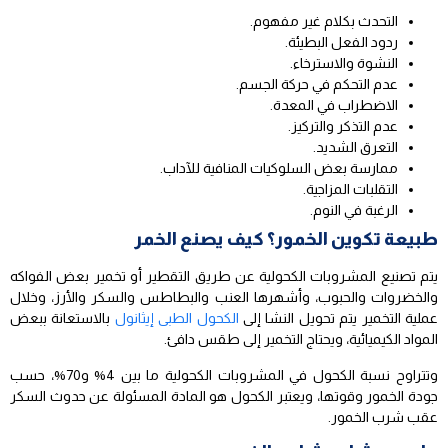
التحدث بكلام غير مفهوم.
ردود الفعل البطيئة.
النشوة والاسترخاء.
عدم التحكم في حركة الجسم.
الاضطراب في المعدة.
عدم التذكر والتركيز.
التعرق الشديد.
ممارسة بعض السلوكيات المنافية للآداب.
التقلبات المزاجية.
الرغبة في النوم.
طبيعة تكوين الخمور؟ كيف يصنع الخمر
يتم تصنيع المشروبات الكحولية عن طريق التقطير أو تخمير بعض الفواكه
والخضروات والحبوب، وأشهرها العنب والبطاطس والسكر والأرز، وخلال
عملية التخمير يتم تحويل النشا إلى
الكحول الطبى إيثانول
بالاستعانة ببعض
المواد الكيميائية، ويحتاج التخمير إلى طقس دافئ.
وتتراوح نسبة الكحول في المشروبات الكحولية ما بين 4% و70%، حسب
جودة الخمور وقوتها، ويعتبر الكحول هو المادة المسئولة عن حدوث السكر
عقب شرب الخمور.