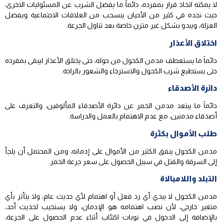
لا يمكنه اتخاذ قرار بمفرده، دائماً ما يفضل الشرب عن المسئوليات الاخرى،
حيث نجده في كثير من الأحيان ينسحب من العلاقات الاجتماعية ويفضل
العزلة، ويبدو بشكل غير متزن خاصة بعد تناول الجرعة.
اختلاق الأعذار
دائماً ما يستعطف مدمن الكحول من حوله، حتى يختلق الأعذار ليبقى بمفرده
حتى يستطيع شرب الكحول والاسترخاء والشعور بالراحة.
دائرة الأصدقاء
دائماً ما يبتعد مدمن الخمر عن دائرة الأصدقاء المألوفين، والتعرف على
أصدقاء مدمنين، مع عدم الاهتمام بالعمل والدراسة.
طلب الأموال بكثرة
مدمن الكحول ينفق الكثير من الأموال على إدمانه، ومن المحتمل أن يلجأ
إلى السرقة والقتل في سبيل الحصول على سعر جرعة الخمر.
التبلد واللامبالاة
مدمن الكحول لا يبدي أي رد فعل أو اهتمام لأي حديث عام، ولا يتأثر بأي
متغير خارجي، لأن نصب اهتمامه هو الإدمان، ولا يستجيب لحديث أحد،
بالإضافة إلى الدخول في نوبات اكتئاب أثناء عدم الحصول على الجرعة،