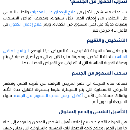
شرب الخمور من الجسم؟
تساعدك مستشفى الأمل فى
علاج الإدمان على المخدرات
والطب النفسي
على التخلص من إدمان الخمر بكل سهولة، وتخفيف أعراض الانسحاب
بتقنيات حديثة على أعلى مستوى من الكفاءة، ويمر
علاج إدمان الكحول
في
الأمل بـ 4 مراحل هم:
التشخيص والتقييم
يتم خلال هذه المرحلة تشخيص حالة المريض جيدًا، لوضع
البرنامج العلاجي
المناسب
لحالة الشخص، ومعرفة ما إذا كان يعاني من أضرار صحية كي يتم
وصفة الادوية المناسبة التي لا تتعارض مع الأمراض المصاب بها.
سحب السموم من الجسم
تهدف هذه المرحلة الى دفع المريض للتوقف عن شرب الخمر، وتظهر
الأعراض الانسحابية التي يتم السيطرة عليها بسهولة لتقليل حدة الألم،
وتمتلك مستشفى الأمل
أفضل برامج سحب السموم من الجسم
سواء
السريعة أو بدون ألم.
التأهيل النفسي والدعم السلوكي
هي المرحلة الأهم حيث يتم إعادة تأهيل الشخص المدمن والعودة إلى حياة
ما قبل الخمر، وعلاج كافة الاضطرابات النفسية والسلوكية التي يعاني منها،