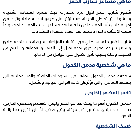
ما هي مشاعر شارب الخمر
شعور شارب الخمر لأول مرة متضاربة، حيث تغمره السعادة الشديدة
والنشوة، إثر تعاطي الجرعة، حيث تؤثر على هرمونات السعادة وتزيد من
إفرازه خلال تأثير الخمر، ولكن تارة ما تجد مشاعر شارب الخمر اختلفت، وبدأ
يصيبه الاكتئاب والحزن، خاصة بعد انتهاء مفعول المشروب.
شارب الخمر دائماً ما يعاني من التقلبات المزاجية السريعة، حيث تجده هادئ
ويشعر بالراحة، ومرة أخرى تجده يميل إلى العنف والعدوانية والتلعثم في
الحديث، وذلك بسبب تأثير الكحول على النواقل في الدماغ.
ما هي شخصية مدمن الكحول
شخصية مدمن الكحول، تظهر في السلوكيات الخاطئة والغير عقلانية التي
يفعلها المدمن، والتي تؤثرعلى كافة النواحي الحياتية، وتشمل:-
تغيير المظهر الخارجي
مدمن الكحول أهم ما يبحث عنه هو الخمر وليس الاهتمام بمظهره الخارجي،
حيث نجده يرتدي ملابس غير مرتبة، وفي بعض الأحيان تكون بها رائحة
الخمور.
ضعف الشخصية