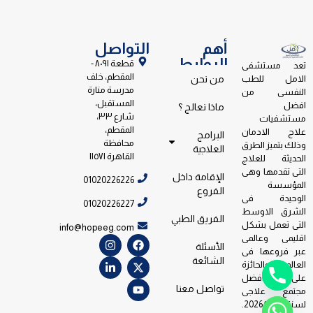
أهم
التواصل
الروابط
قطعة ٨٠٩١ -
تعد مستشفى
المقطم، خلف
الامل للطب
من نحن
مدرسة منارة
النفسى من
المستقبل،
افضل
ماذا نعالج ؟
شارع ٣٣،
مستشفيات
المقطم،
علاج الادمان
البرامج
محافظة
وذلك بتميز الطرق
العلاجية
القاهرة ١١٥٧١
الحديثة للعلاج
التى تقدمها وهى
الإقامة داخل
01020226226
المؤسسة
الفروع
الوحيدة فى
01020226227
الشرق الاوسط
الفريق الطبي
التى تعمل بشكل
info@hopeeg.com
اقليمى وعالمى
الأسئلة
عبر فروعها فى
الشائعة
العالم والحائزة
على جائزة افضل
تواصل معنا
مجتمع علاجى
لسنة 2026/2023.