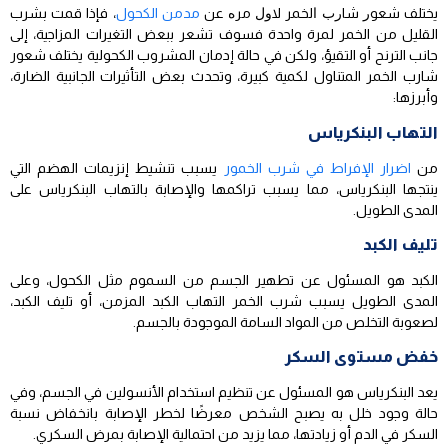
يختلف ﺷﻌﻮﺭ ﺷﺎﺭﺏ ﺍﻟﺨﻤﺮ ﻻﻭﻝ ﻣﺮﻩ عن
مدمن الكحول
، فإذا قمت بشرب
القليل من الخمر لمرة واحدة فسوف تشعر ببعض التغيرات المزاجية، إلى
جانب الترنح أو التقيؤ، ولكن في حالة إدمان المشروب الكحولية يختلف شعور
شارب الخمر المتناول لكمية كبيرة، وتحدث بعض التأثيرات الجانبية الضارة،
وأبرزها:
التهاب البنكرياس
من
اضرار الإفراط في شرب الخمور
يسبب تنشيط إنزيمات الهضم التي
ينتجها البنكرياس، مما يسبب تراكمها والإصابة بالتهاب البنكرياس على
المدى الطويل.
تليف الكبد
الكبد هو المسئول عن تطهير الجسم من السموم مثل الكحول، وعلى
المدى الطويل يسبب شرب الخمر التهاب الكبد المزمن، أو تليف الكبد،
لصعوبة التخلص من المواد السامة الموجودة بالجسم.
خفض مستوى السكر
يعد البنكرياس هو المسئول عن تنظيم استخدام الأنسولين في الجسم، وفي
حالة وجود خلل به يصبح الشخص معرضًا لخطر الإصابة بانخفاض نسبة
السكر في الدم أو زيادتها، مما يزيد من احتمالية الإصابة بمرض السكري.