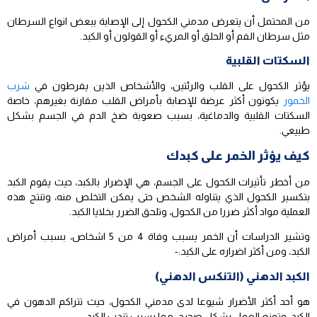
من المحتمل أن يتعرض مدمني الكحول إلى الإصابة ببعض انواع السرطان
مثل سرطان الفم أو الحلق أو المريء أو القولون أو الكبد.
السكتات القلبية
يؤثر الكحول على القلب والرئتين، والأشخاص الذين يفرطون في
شرب
الخمور
يكونون أكثر عرضة للإصابة بأمراض القلب مقارنة بغيرهم، خاصة
السكتات القلبية والدماغية، بسبب صعوبة ضخ الدم في الجسم بشكل
طبيعي.
كيف يؤثر الخمر على كبدك
من أخطر تأثيرات الكحول على الجسم، هي الإضرار بالكبد، حيث يقوم الكبد
بتكسير الكحول الذي يتناوله الشخص حتى يمكن التخلص منه، وتنتج هذه
العملية مواد أكثر ضررا من الكحول، وتلحق الضرر بخلايا الكبد.
وتشير الدراسات أن الخمر يسبب وفاة 4 من 5 اشخاص، بسبب أمراض
الكبد، ومن أكثر اضراره على الكبد:-
الكبد الدهني (التنكس الدهني)
هو أحد أكثر الأضرار شيوعا لدى مدمني الكحول، حيث تتراكم الدهون في
الكبد، وتمنع العمل بشكل صحيح، مما يسبب تندب الكبد.