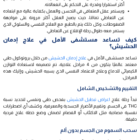
أكثر استقرارا وقدرة على التحكم على انفعالاته.
ويستمر عقل المتعافي في التحسن والعمل بكفاءة عالية مع ابتعاده
عن التعاطي تمامًا، حيث يصبح العقل أكثر مرونة على مواجهة
الضغوطات، وكل ذلك يتم بالطبع مع العلاج النفسي والسلوكي الذي
يستمر معه طوال رحلة الإقلاع عن التعاطي.
كيف تساعد مستشفى الأمل في علاج إدمان
الحشيش؟
تساعد مستشفى الأمل في
علاج إدمان الحشيش
من خلال بروتوكول طبي
معتمد عالميًا يتكون من 4 مراحل علاجية، تم تصميمه لاستعادة التوازن
الكيميائي للدماغ وعلاج الاعتماد النفسي الذي يسببه الحشيش، وإليك هذه
المراحل:
التقييم والتشخيص الشامل
تبدأ رحلة علاج
اعراض تبطيل الحشيش
بفحص طبي ونفسي لتحديد نسبة
THC في الجسم، وتقييم الأضرار الجسدية والمعرفية، وكشف أي اضطرابات
نفسية مصاحبة مثل الاكتئاب أو الفصام لضمان وضع خطة علاج فردية
دقيقة.
سحب السموم من الجسم بدون ألم