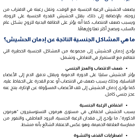
يضعف الحشيش الرغبة الجنسية مع الوقت، وتقل رغبته في الاقتراب من
زوجته، بالإضافة إلى ذلك، يقلل الحشيش القدرة الجنسية على الزوجة،
ويسبب ضعف الانتصاب، كما أنه يؤثر على الطاقة البدنية للزوج بشكل عام
بالسلب، ويصبح أكثر تعبًا وإرهاقًا.
ما هي المشاكل الجنسية الناتجة عن إدمان الحشيش؟
يؤدي إدمان الحشيش إلى مجموعة من المشاكل الجنسية الخطيرة التي
تتفاقم مع الاستمرار في التعاطي، وتشمل:
ضعف الانتصاب والعجز الجنسي
يؤثر الحشيش سلبيًا على الدورة الدموية ويقلل تدفق الدم إلى الأعضاء
التناسلية، وذلك يسبب ضعف في الانتصاب أو عدم القدرة على الحفاظ عليه،
كما يؤدي إدمان الحشيش إلى تلف الأعصاب المسؤولة عن الإثارة، ينتج عنه
عجز جنسي كامل.
انخفاض الرغبة الجنسية
يسبب الحشيش انخفاض في مستوى هرمون التستوستيرون “هرمون
الذكورة”، ما يؤدي إلى فقدان الرغبة الجنسية، البرود العاطفي، والنفور من
ممارسة العلاقة الحميمة، وهو عكس الاعتقاد الشائع بأنه منشط.
اضطرابات القذف والنشوة