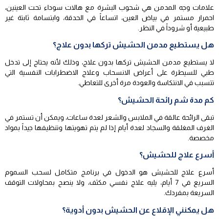
علامات وجه المدمن هي شحوب البشرة مع هالات سوداء تحت العينين،
احمرار مستمر في بياض العين، اتساعاً في الحدقة، وابتسامة ثابتة غير
طبيعية أو شروداً في النظر.
هل يستطيع مدمن الحشيش تركها بدون علاج؟
لا يستطيع مدمن الحشيش تركها بدون علاج، وذلك لأنه يحتاج إلى تدخل
طبي للسيطرة على أعراض الانسحاب وعلاج الاضطرابات النفسية التي
تتسبب في الانتكاسة والعودة مرة أخرى للتعاطي.
كم مدة شم رائحة الحشيش؟
تبقى الرائحة عالقة في الملابس والشعر لعدة ساعات، ويمكن أن تستمر في
الغرف المغلقة والسجاد لعدة أيام إذا لم يتم تهويتها وتنظيفها جيداً بمواد
مخصصة.
أسرع علاج للحشيش؟
أسرع علاج للحشيش هو الدخول في برنامج متكامل لسحب السموم
السريع في 7 أيام، يليه علاج نفسي مكثف، ولا ينصح بمحاولات التوقف
السريعة بمفردك.
هل يمكنني الإقلاع عن الحشيش بدون أدوية؟