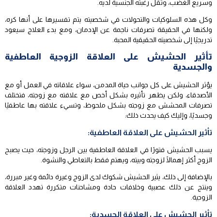
وسريع الغضب، وتقل رغبته الجنسية لديه.
وكل هذه السلوكيات والتحولات في شخصيته يتم تفسيرها على أنها كره،
ولكنها في الحقيقة تصرفات ناجمة عن الإدمان، ومع بدء العلاج سيعود
تدريجيًا إلى شخصيته الحقيقية المحبة.
تأثير الحشيش على العلاقة الزوجية العاطفية
والجسدية
يؤثر الحشيش على كل جوانب حياة المدمن، سواء علاقاته في العمل أو مع
الأصدقاء، ولكن يظهر تأثيره بشكل أخص مع علاقته مع زوجته، فتختلف
تصرفات المحشش مع زوجته بشكل ملحوظ، وتسيء علاقته بها عاطفيًا
وجسديًا، وإليك كيف يحدث ذلك:
تأثير الحشيش على العلاقة العاطفية:
يسبب الحشيش فتورًا في العلاقة العاطفية بين الرجل وزوجته، حيث يصبح
الزوج أكثر إهمالًا لزوجته وبيته، ويهتم فقط بالتعاطي والنشوة.
بالإضافة إلى ذلك، يثير الحشيش شكوك لدى الزوج وغيرة دائمة وغير مبررة،
وينتج عن ذلك عصبية وخلافات حادة ومشاحنات متكررة تهدد العلاقة
الزوجية.
تأثير الحشيش على العلاقة الجسدية: