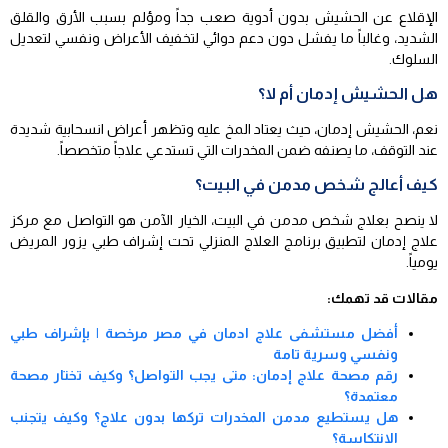
الإقلاع عن الحشيش بدون أدوية صعب جداً ومؤلم بسبب الأرق والقلق
الشديد، وغالباً ما يفشل دون دعم دوائي لتخفيف الأعراض ونفسي لتعديل
السلوك.
هل الحشيش إدمان أم لا؟
نعم، الحشيش إدمان، حيث يعتاد المخ عليه وتظهر أعراض انسحابية شديدة
عند التوقف، ما يصنفه ضمن المخدرات التي تستدعي علاجاً متخصصاً.
كيف أعالج شخص مدمن في البيت؟
لا ينصح بعلاج شخص مدمن في البيت، الخيار الآمن هو التواصل مع مركز
علاج إدمان لتطبيق برنامج العلاج المنزلي تحت إشراف طبي يزور المريض
يومياً.
مقالات قد تهمك:
أفضل مستشفى علاج ادمان في مصر مرخصة | بإشراف طبي
ونفسي وسرية تامة
رقم مصحة علاج إدمان: متى يجب التواصل؟ وكيف تختار مصحة
معتمدة؟
هل يستطيع مدمن المخدرات تركها بدون علاج؟ وكيف يتجنب
الانتكاسة؟