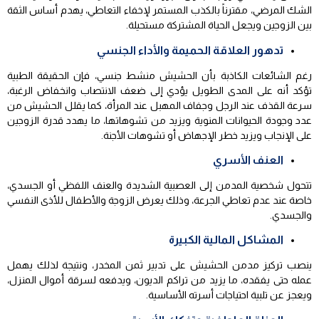
الشك المرضي، مقترناً بالكذب المستمر لإخفاء التعاطي، يهدم أساس الثقة
بين الزوجين ويجعل الحياة المشتركة مستحيلة.
تدهور العلاقة الحميمة والأداء الجنسي
رغم الشائعات الكاذبة بأن الحشيش منشط جنسي، فإن الحقيقة الطبية
تؤكد أنه على المدى الطويل يؤدي إلى ضعف الانتصاب وانخفاض الرغبة،
سرعة القذف عند الرجل وجفاف المهبل عند المرأة، كما يقلل الحشيش من
عدد وجودة الحيوانات المنوية ويزيد من تشوهاتها، ما يهدد قدرة الزوجين
على الإنجاب ويزيد خطر الإجهاض أو تشوهات الأجنة.
العنف الأسري
تتحول شخصية المدمن إلى العصبية الشديدة والعنف اللفظي أو الجسدي،
خاصة عند عدم تعاطي الجرعة، وذلك يعرض الزوجة والأطفال للأذى النفسي
والجسدي.
المشاكل المالية الكبيرة
ينصب تركيز مدمن الحشيش على تدبير ثمن المخدر، ونتيجة لذلك يهمل
عمله حتى يفقده، ما يزيد من تراكم الديون، ويدفعه لسرقة أموال المنزل،
ويعجز عن تلبية احتياجات أسرته الأساسية.