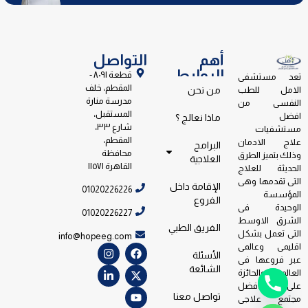
أهم
التواصل
الروابط
قطعة ٨٠٩١ -
تعد مستشفى
المقطم، خلف
الامل للطب
من نحن
مدرسة منارة
النفسى من
المستقبل،
افضل
ماذا نعالج ؟
شارع ٣٣،
مستشفيات
المقطم،
علاج الادمان
البرامج
محافظة
وذلك بتميز الطرق
العلاجية
القاهرة ١١٥٧١
الحديثة للعلاج
التى تقدمها وهى
الإقامة داخل
01020226226
المؤسسة
الفروع
الوحيدة فى
01020226227
الشرق الاوسط
الفريق الطبي
التى تعمل بشكل
info@hopeeg.com
اقليمى وعالمى
الأسئلة
عبر فروعها فى
الشائعة
العالم والحائزة
على جائزة افضل
تواصل معنا
مجتمع علاجى