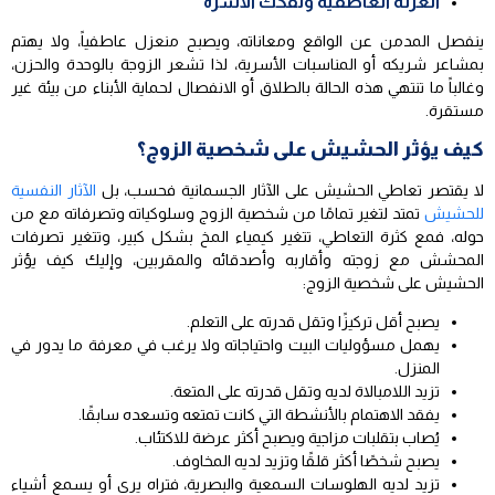
العزلة العاطفية وتفكك الأسرة
ينفصل المدمن عن الواقع ومعاناته، ويصبح منعزل عاطفياً، ولا يهتم
بمشاعر شريكه أو المناسبات الأسرية، لذا تشعر الزوجة بالوحدة والحزن،
وغالباً ما تنتهي هذه الحالة بالطلاق أو الانفصال لحماية الأبناء من بيئة غير
مستقرة.
كيف يؤثر الحشيش على شخصية الزوج؟
لا يقتصر تعاطي الحشيش على الآثار الجسمانية فحسب، بل
الآثار النفسية
للحشيش
تمتد لتغير تمامًا من شخصية الزوج وسلوكياته وتصرفاته مع من
حوله، فمع كثرة التعاطي، تتغير كيمياء المخ بشكل كبير، وتتغير تصرفات
المحشش مع زوجته وأقاربه وأصدقائه والمقربين، وإليك كيف يؤثر
الحشيش على شخصية الزوج:
يصبح أقل تركيزًا وتقل قدرته على التعلم.
يهمل مسؤوليات البيت واحتياجاته ولا يرغب في معرفة ما يدور في
المنزل.
تزيد اللامبالاة لديه وتقل قدرته على المتعة.
يفقد الاهتمام بالأنشطة التي كانت تمتعه وتسعده سابقًا.
يُصاب بتقلبات مزاجية ويصبح أكثر عرضة للاكتئاب.
يصبح شخصًا أكثر قلقًا وتزيد لديه المخاوف.
تزيد لديه الهلوسات السمعية والبصرية، فتراه يرى أو يسمع أشياء