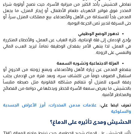
تعاطي الحشيش يأخذ الكثير من ميزانية الأسرة، حيث تصبح أولوية شراء
المخدر فوق فواتير الكهرباء، طعام الأطفال، أو إيجار المنزل، ما يجعل
المدمن يلجأ للاستدانة من الأهل والأصدقاء، بيع ممتلكات المنزل سراً، أو
حتى السرقة لتدبير ثمن الجرعة اليومية.
تدهور الوضع الوظيفي
يؤدي الإدمان إلى قلة الإنتاجية، كثرة الغياب عن العمل، والأخطاء المتكررة
في العمل، لذا ينتهي الأمر بفقدان الوظيفة تماماً، ليزيد العبء المالي
والنفسي على الزوجة.
العزلة الاجتماعية وتشويه السمعة
ينقطع المدمن عن زيارة الأهل والأصدقاء، ويمنع زوجته من الخروج أو
استقبال الضيوف خوفاً من اكتشاف سره، وبعد فترة من الإدمان يجلب
رفقة السوء للمنزل أو تتفاقم مشاكله القانونية مثل ضبطه متلبساً
بالحشيش، ما يعرض سمعة الأسرة للخطر ويدخلها في دوامة من الفضائح
والمخاطر الأمنية.
تعرف ايضا علي:
علامات مدمن المخدرات: أبرز الأعراض الجسدية
والسلوكية
الحشيش ومدى تأثيره على الدماغ؟
تأثير الحشيش على الدماغ شديد الخطورة، حيث ترتبط مادته الفعالة THC