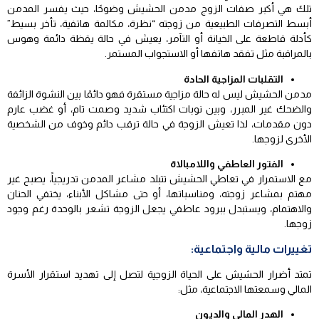
تلك هي أكبر صفات الزوج مدمن الحشيش وضوحًا، حيث يفسر المدمن
أبسط التصرفات الطبيعية من زوجته “نظرة، مكالمة هاتفية، تأخر بسيط”
كأدلة قاطعة على الخيانة أو التآمر، يعيش في حالة يقظة دائمة وهوس
بالمراقبة مثل تفقد هاتفها أو الاستجواب المستمر.
التقلبات المزاجية الحادة
مدمن الحشيش ليس له حالة مزاجية مستقرة فهو دائمًا بين النشوة الزائفة
والضحك غير المبرر، وبين نوبات اكتئاب شديد وصمت تام، أو غضب عارم
دون مقدمات، لذا تعيش الزوجة في حالة ترقب دائم وخوف من الشخصية
الأخرى لزوجها.
الفتور العاطفي واللامبالاة
مع الاستمرار في تعاطي الحشيش تتبلد مشاعر المدمن تدريجياً، يصبح غير
مهتم بمشاعر زوجته، ومناسباتها، أو حتى مشاكل الأبناء، يختفي الحنان
والاهتمام، ويستبدل ببرود عاطفي يجعل الزوجة تشعر بالوحدة رغم وجود
زوجها.
تغييرات مالية واجتماعية:
تمتد أضرار الحشيش على الحياة الزوجية لتصل إلى تهديد استقرار الأسرة
المالي وسمعتها الاجتماعية، مثل:
الهدر المالي والديون