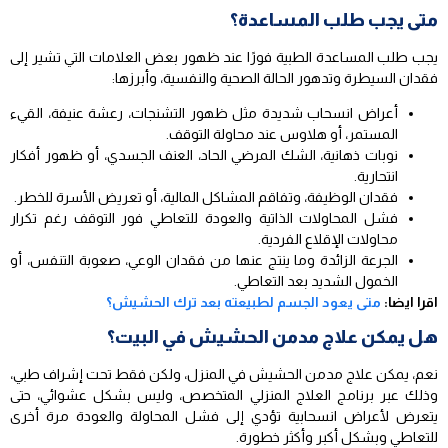
متى يجب طلب المساعدة؟
يجب طلب المساعدة الطبية فورًا عند ظهور بعض العلامات التي تشير إلى
فقدان السيطرة وتدهور الحالة الصحية والنفسية، وأبرزها:
أعراض انسحاب شديدة مثل ظهور التشنجات، رعشة عنيفة، القيء
المستمر، أو هلاوس عند محاولة التوقف.
نوبات ذهانية، الشك المرضي الحاد، العنف الجسدي، أو ظهور أفكار
انتحارية.
فقدان الوظيفة، وتفاقم المشاكل المالية، أو تعريض الأسرة للخطر.
فشل المحاولات الذاتية والعودة للتعاطي فور التوقف رغم تكرار
محاولات الإقلاع الفردية.
الجرعة الزائدة وما ينتج عنها من فقدان الوعي، صعوبة التنفس، أو
الخمول الشديد بعد التعاطي.
اقرا ايضا:
متى يعود الجسم لطبيعته بعد ترك الحشيش؟
هل يمكن علاج مدمن الحشيش في البيت؟
نعم، يمكن علاج مدمن الحشيش في المنزل، ولكن فقط تحت إشراف طبي،
وذلك عبر برنامج العلاج المنزلي المتخصص، وليس بشكل عشوائي، حتى
يتعرض لأعراض انسحابية تؤدي إلى فشل المحاولة والعودة مرة أخرى
للتعاطي وبشكل أكبر وأكثر خطورة.