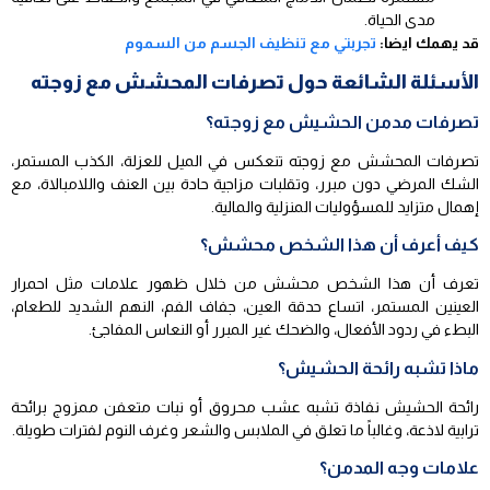
مدى الحياة.
قد يهمك ايضا:
تجربتي مع تنظيف الجسم من السموم
الأسئلة الشائعة حول تصرفات المحشش مع زوجته
تصرفات مدمن الحشيش مع زوجته؟
تصرفات المحشش مع زوجته تنعكس في الميل للعزلة، الكذب المستمر،
الشك المرضي دون مبرر، وتقلبات مزاجية حادة بين العنف واللامبالاة، مع
إهمال متزايد للمسؤوليات المنزلية والمالية.
كيف أعرف أن هذا الشخص محشش؟
تعرف أن هذا الشخص محشش من خلال ظهور علامات مثل احمرار
العينين المستمر، اتساع حدقة العين، جفاف الفم، النهم الشديد للطعام،
البطء في ردود الأفعال، والضحك غير المبرر أو النعاس المفاجئ.
ماذا تشبه رائحة الحشيش؟
رائحة الحشيش نفاذة تشبه عشب محروق أو نبات متعفن ممزوج برائحة
ترابية لاذعة، وغالباً ما تعلق في الملابس والشعر وغرف النوم لفترات طويلة.
علامات وجه المدمن؟