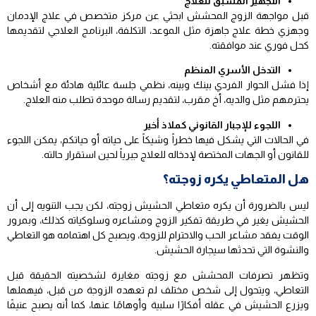
التجهيز المسبق للعلاج
قبل مواجهة الزوج المحشش ابحثي عن مركز متخصص في علاج الإدمان
وجهزي خطة علاج جاهزة مثل الموعد، التكلفة، البرنامج العلاجي لتقديمها
كحل فوري عند موافقته.
التدخل الأسري المنظم
إذا فشل الحوار الفردي بينك وبينه، نظمي جلسة عائلية هادئة مع أشخاص
يحترمهم مثل والديه، أخ مقرب، لتقديم رسالة موحدة تطلب منه العلاج.
اللجوء للإجبار القانوني كملاذ أخير
في الحالات التي يشكل فيها خطراً وشيكاً على حياته أو حياتكم، يمكن اللجوء
للقانون أو الجهات المختصة لإدخاله للعلاج جبرياً لحين استقرار حالته.
هل المتعاطي يكره زوجته؟
ليس بالضرورة أن يكره متعاطي الحشيش زوجته، لكن يجب التنويه إلى أن
الحشيش يغير في طريقة تفكير الزوج ومشاعره وسلوكياته كذلك، وبمرور
الوقت يفقد مشاعر الحب والاحترام للزوجة، ويصبح كل اهتمامه هو التعاطي
والنشوة التي تحدثها سيجارة الحشيش.
وتظهر تصرفات المحشش مع زوجته مغايرة لشخصيته الحقيقة قبل
التعاطي، ويتحول إلى شخص مختلف لم تعهده الزوجة من قبل، فيهملها
ويزرع الحشيش في عقله أفكارًا سلبية وأوهامًا عنها، كما أنه يصبح عنيفًا