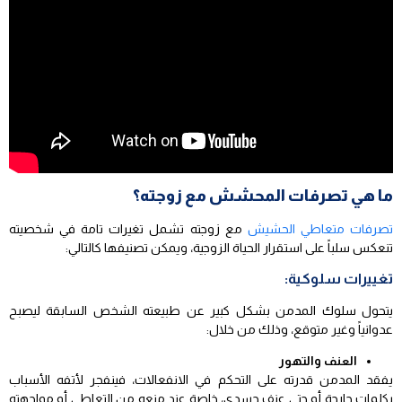
ما هي تصرفات المحشش مع زوجته؟
تصرفات متعاطي الحشيش
مع زوجته تشمل تغيرات تامة في شخصيته
تنعكس سلباً على استقرار الحياة الزوجية، ويمكن تصنيفها كالتالي:
تغييرات سلوكية:
يتحول سلوك المدمن بشكل كبير عن طبيعته الشخص السابقة ليصبح
عدوانياً وغير متوقع، وذلك من خلال:
العنف والتهور
يفقد المدمن قدرته على التحكم في الانفعالات، فينفجر لأتفه الأسباب
بكلمات جارحة أو حتى عنف جسدي، خاصة عند منعه من التعاطي أو مواجهته