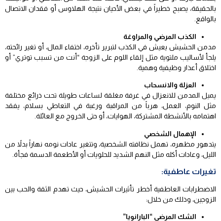
بالحقيقة، يصبح خطيراً في بعض الأحيان نتيجة الهلاوس أو فقدان الاتصال
بالواقع.
الكذب المرضي والمراوغة
مدمن الحشيش يعيش في الكذب لتبرير تأخره، اختفاء المال، أو تغير رائحته،
يلجأ لأساليب ملتوية مثل إلقاء اللوم على الزوجة “أنت من تسبب توتري” أو
اختلاق أعذار وظيفية وهمية.
العزلة والانسحاب
يميل المدمن للانعزال في غرفة مغلقة لساعات طويلة تحت ذرائع مختلفة
مثل النوم، العمل، هرباً من المراقبة ورغبة في التعاطي بسلام، يفقد
اهتمامه بالأنشطة المشتركة، الهوايات، أو حتى الخروج مع العائلة.
الإهمال الشخصي
يتدهور مظهره، تهمل نظافته الشخصية، وتتغير عادات نومه نهاراً بدلاً من
الليل، وعادات أكله مثل النهم الشديد للحلويات أو الأطعمة الدسمة فجأة.
تغيرات عاطفية:
الاضطرابات العاطفية أخطر تأثيرات الحشيش، حيث تهدم الثقة والحب بين
الزوجين، وذلك من خلال:
الشك المرضي “البارانويا”