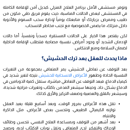
وتوفر مستشفى الأمل برنامج العلاج المنزلي كبديل آمن للإقامة الكاملة
في المستشفى لبعض الحالات المناسبة، حيث يقوم فريق طبي مكون من
طبيب وممرض بزيارتك أو متابعتك يومياً لإدارة سحب السموم والأدوية
داخل منزلك، ما يضمن الخصوصية مع تجنب مخاطر الانسحاب.
لكن يقتصر هذا الخيار على الحالات المستقرة جسدياً ونفسياً، أما حالات
الإدمان الشديد أو وجود أمراض نفسية مصاحبة فتتطلب الإقامة الداخلية
لضمان السلامة ومنع الانتكاس.
ماذا يحدث للعقل بعد ترك الحشيش؟
بعد التوقف عن تعاطي الحشيش، يمر المتعافي بمجموعة من التغيرات
النفسية الحادة وظهور
الأعراض الانسحابية للحشيش
نتيجة لتغير شديد في
كيمياء الدماغ، فبعد التوقف عن التعاطي مباشرة، ستقل كمية الدوبامين في
الدماغ بشكل حاد، وحينها سيشعر المدمن باكتئاب وتغيرات مزاجية شديدة،
وسيشعر بالقلق والعصبية وضعف التركيز والأرق كذلك.
تقل هذه الأعراض بمرور الوقت، وبعد أسابيع قليلة يعيد العقل
توازنه الكيميائي الطبيعي، وتتحسن بعض الأعراض، مثل الذاكرة
والانتباه.
بعد أشهر من التوقف، وبمساعدة العلاج النفسي، تتحسن وظائف
الإدراك والتفكير لدى المتعافي، وتقل نوبات الاكتئاب لديه، ويصبح