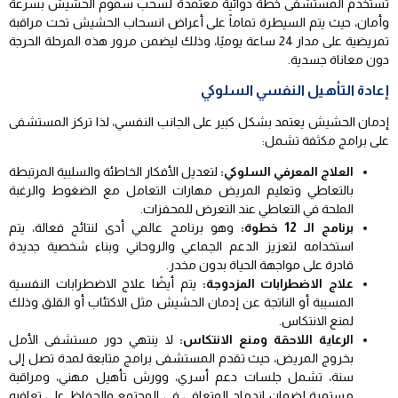
تستخدم المستشفى خطة دوائية معتمدة لسحب سموم الحشيش بسرعة
وأمان، حيث يتم السيطرة تماماً على أعراض انسحاب الحشيش تحت مراقبة
تمريضية على مدار 24 ساعة يوميًا، وذلك ليضمن مرور هذه المرحلة الحرجة
دون معاناة جسدية.
إعادة التأهيل النفسي السلوكي
إدمان الحشيش يعتمد بشكل كبير على الجانب النفسي، لذا تركز المستشفى
على برامج مكثفة تشمل:
العلاج المعرفي السلوكي:
لتعديل الأفكار الخاطئة والسلبية المرتبطة
بالتعاطي وتعليم المريض مهارات التعامل مع الضغوط والرغبة
الملحة في التعاطي عند التعرض للمحفزات.
برنامج الـ 12 خطوة:
وهو برنامج عالمي أدى لنتائج فعالة، يتم
استخدامه لتعزيز الدعم الجماعي والروحاني وبناء شخصية جديدة
قادرة على مواجهة الحياة بدون مخدر.
علاج الاضطرابات المزدوجة:
يتم أيضًا علاج الاضطرابات النفسية
المسببة أو الناتجة عن إدمان الحشيش مثل الاكتئاب أو القلق وذلك
لمنع الانتكاس.
الرعاية اللاحقة ومنع الانتكاس:
لا ينتهي دور مستشفى الأمل
بخروج المريض، حيث تقدم المستشفى برامج متابعة لمدة تصل إلى
سنة، تشمل جلسات دعم أسري، وورش تأهيل مهني، ومراقبة
مستمرة لضمان اندماج المتعافي في المجتمع والحفاظ على تعافيه