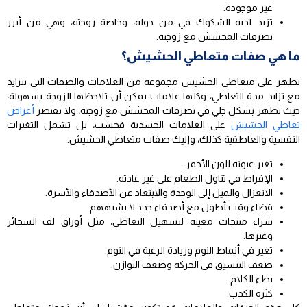
غير موجودة.
تزيد لديه الشكوك في من حوله، وخاصة زوجته، وهي من أبرز
تصرفات المحشش مع زوجته.
ما هي صفات متعاطي الحشيش؟
تظهر على متعاطي الحشيش مجموعة من العلامات والصفات التي تتزايد
مع تزايد مدة التعاطي، وكلها علامات يمكن أن تلاحظها الزوجة بسهولة،
حيث تظهر بشكل جلي في تصرفات المحشش مع زوجته، ولا تقتصر
أعراض
تعاطي الحشيش
على العلامات الجسدية فحسب، بل تشمل التغيرات
النفسية والعاطفية كذلك، وإليك صفات متعاطي الحشيش:
تغير عيونه للون الأحمر.
الإفراط في تناول الطعام على غير عادته.
الانعزال والميل إلى الوحدة والابتعاد عن الأصدقاء والأسرة.
قضاء وقت أطول مع أصدقاء جدد لا يشبههم.
شراء منتجات معينة لتسهيل التعاطي، مثل أوراق لف السجائر
وغيرها.
تغير في أنماط النوم وزيادة الرغبة في النوم.
ضعف التنسيق في الحركة وضعف التوازن.
بطء الكلام.
كثرة الكذب.