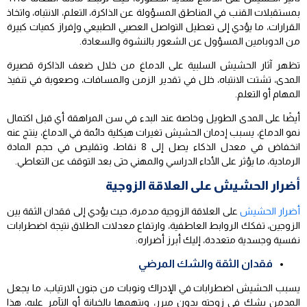
بمستقبلات القنب في المناطق المسؤولة عن الذاكرة، التعلم، الانتباه، واتخاذ
القرارات، ما يؤدي إلى تعطيل التواصل العصبي الطبيعي وإفراز كميات كبيرة
من الدوبامين المسؤول عن الشعور بالنشوة والسعادة.
تظهر آثار الحشيش السلبية على الدماغ من خلال ضعف الذاكرة قصيرة
المدى، تشتت الانتباه، خلل في تقدير الزمن والمسافات، وصعوبة في تنفيذ
المهام أو التعلم.
أيضًا على المدى الطويل وخاصة عند البدء في سن المراهقة أي قبل اكتمال
نمو الدماغ، يسبب إدمان الحشيش تغيرات هيكلية دائمة في الدماغ، ينتج عنه
انخفاض في معدل الذكاء يصل إلى 8 نقاط، وتقليص في حجم المادة
الرمادية، ما يؤثر على الأداء الدراسي والمهني حتى بعد التوقف عن التعاطي.
أضرار الحشيش على العلاقة الزوجية
أضرار الحشيش
على العلاقة الزوجية مدمرة، حيث يؤدي إلى فقدان الثقة بين
الزوجين، تفكك الروابط العاطفية، وارتفاع معدلات الطلاق نتيجة اضطرابات
نفسية وجسدية متعددة، إليك أبرز أضراره:
فقدان الثقة والشك المرضي
يسبب الحشيش اضطرابات في الإدراك ونوبات من جنون الارتياب، ما يجعل
المدمن يشك في زوجته بدون مبرر، ويتهمها بالخيانة أو التآمر عليه، هذا