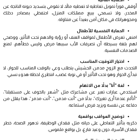
أوقفي فوراً تمويل تعاطيه لا تعطيه مالاً، لا تقومي بتسديد ديونه الناتجة عن
المخدر، ولا تسمحي ببيع ممتلكات المنزل، احتفظي بمصادر دخلك
ومجوهراتك في مكان آمن بعيداً عن متناوله.
الحماية النفسية للأطفال
امنعي تعرض الأطفال لمواقف العنف أو رؤية والدهم تحت التأثير، ووضحي
لهم بلغة بسيطة أن تصرفات الأب سببها مرض وليس خطأهم، لمنع
الصدمات النفسية.
اختيار التوقيت المناسب
التحدث مع الزوج مدمن الحشيش يتطلب وعي بالوقت المناسب للحوار، لا
تبدأي الحوار وهو تحت التأثير أو في نوبة غضب، انتظري لحظة هدوء نسبي.
لغة “أنا” بدلاً من الاتهام
استخدمي عبارات تعبر عن مشاعرك مثل “أشعر بالخوف على مستقبلنا”،
“أتألم عندما أرى تغيرك”، بدلاً من “أنت مدمن”، “أنت مدمر”، هذا يقلل من
دفاعه عن نفسه ويزيد فرص استماعه.
توضيح العواقب بواقعية
ذكريه بتأثير التعاطي على حياته مثل فقدان الوظيفة، تدهور الصحة، خطر
فقدان الأسرة، دون وعيد فارغ، بل بواقع ملموس.