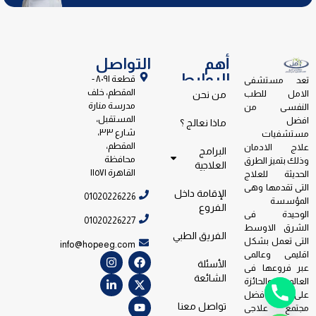
أهم
التواصل
الروابط
قطعة ٨٠٩١ -
تعد مستشفى
المقطم، خلف
الامل للطب
من نحن
مدرسة منارة
النفسى من
المستقبل،
افضل
ماذا نعالج ؟
شارع ٣٣،
مستشفيات
المقطم،
علاج الادمان
البرامج
محافظة
وذلك بتميز الطرق
العلاجية
القاهرة ١١٥٧١
الحديثة للعلاج
التى تقدمها وهى
الإقامة داخل
01020226226
المؤسسة
الفروع
الوحيدة فى
01020226227
الشرق الاوسط
الفريق الطبي
التى تعمل بشكل
info@hopeeg.com
اقليمى وعالمى
الأسئلة
عبر فروعها فى
الشائعة
العالم والحائزة
على جائزة افضل
تواصل معنا
مجتمع علاجى