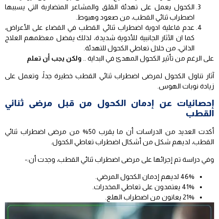
الكحول يعمل على تهدئة القلق والمشاعر المتضاربة التي يسببها
اضطراب ثنائي القطب، من صعود وهبوط.
عدم فاعلية ادوية اضطراب ثنائي القطب في القضاء على الأعراض،
كما ان الآثار الجانبية للأدوية شديدة، لذلك يفضل معظمهم العلاج
الذاتي، من خلال تعاطي الكحول للتهدئة.
على الرغم من تأثير الكحول المهدئ في البداية ..
ولكن يجب أن تعلم
آثار تناول الكحول لمرضى اضطراب ثنائي القطب خطيرة جداً، وتعمل على
زيادة نوبات الهوس.
إحصائيات عن إدمان الكحول من قبل مرضى ثنائي
القطب
أكدت العديد من الدراسات أن ما يقرب 50% من مرضى اضطراب ثنائي
القطب، لديهم شكل من أشكال اضطراب تعاطي الكحول.
وفي دراسة تم إجرائها على مرضى اضطراب ثنائي القطب، وجدت أن:-
46% لديهم إدمان الكحول المرضي.
41% يعتمدون على تعاطي المخدرات.
21% يعانون من اضطراب الهلع.