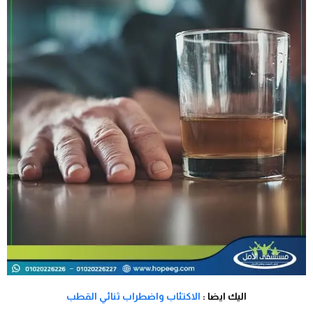
اليك ايضا :
الاكتئاب واضطراب ثنائي القطب