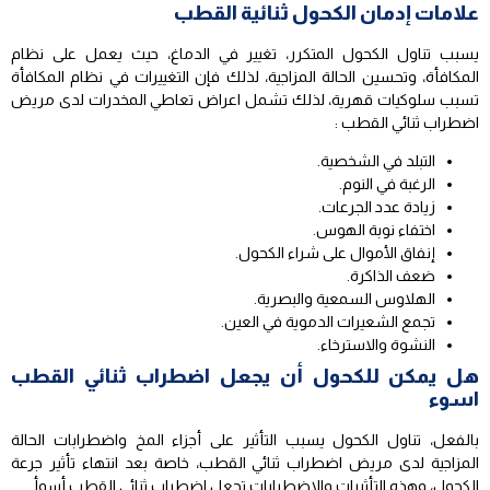
علامات إدمان الكحول ثنائية القطب
يسبب تناول الكحول المتكرر، تغيير في الدماغ، حيث يعمل على نظام
المكافأة، وتحسين الحالة المزاجية، لذلك فإن التغييرات في نظام المكافأة
تسبب سلوكيات قهرية، لذلك تشمل اعراض تعاطي المخدرات لدى مريض
اضطراب ثنائي القطب :
التبلد في الشخصية.
الرغبة في النوم.
زيادة عدد الجرعات.
اختفاء نوبة الهوس.
إنفاق الأموال على شراء الكحول.
ضعف الذاكرة.
الهلاوس السمعية والبصرية.
تجمع الشعيرات الدموية في العين.
النشوة والاسترخاء.
هل يمكن للكحول أن يجعل اضطراب ثنائي القطب
اسوء
بالفعل، تناول الكحول يسبب التأثير على أجزاء المخ واضطرابات الحالة
المزاجية لدى مريض اضطراب ثنائي القطب، خاصة بعد انتهاء تأثير جرعة
الكحول، وهذه التأثيرات والاضطرابات تجعل اضطراب ثنائي القطب أسوأ.