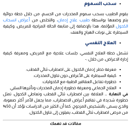
سحب السموم
يقوم الطبيب بسحب سموم المخدرات من الجسم، من خلال خطة دوائية
يتم وضعها بواسطة
طبيب علاج إدمان
، والتخلص من
أعراض انسحاب
الكحول
المؤلمة، هذا بالإضافة إلى متابعة الحالة المزاجية للمريض، وكيفية
السيطرة على نوبات الهياج والعنف.
العلاج النفسي
تشمل خطة العلاج النفسي، جلسات علاجية مع المريض، ومعرفة كيفية
إدارة الاعراض، من خلال :-
معرفة خطر إدمان الكحول على اضطراب ثنائي القطب.
كيفية السيطرة على الأعراض دون تناول المخدرات.
خطورة تفاعل العقاقير الطبية مع الكحوليات.
العلاج الجماعي ومعرفة خطورة إدمان المخدرات وتأثيرها السلبي.
في النهاية ..
العلاقة بين اضطراب ثنائي القطب وتعاطي الكحول، تمثل
خطورة شديدة في تفاقم أعراض الاضطراب، مما يجعل الأمر أكثر صعوبة،
والذي يسمى بالتشخيص المزدوج، كما أن الكثير من الدراسات تؤكد أن 50%
من مرضى اضطراب ثنائي القطب، يميلون إلى تناول الكحول.
مقالات قد تهمك