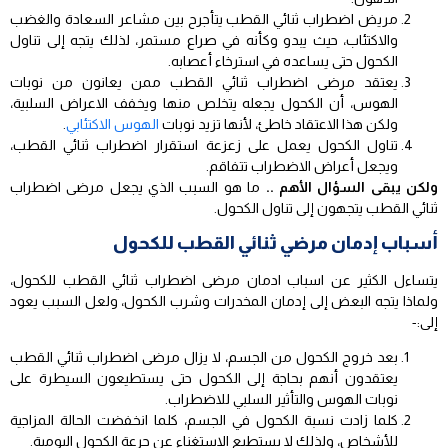
مريض اضطراب ثنائي القطب يتأجرح بين مشاعر السعادة والغضب
والاكتئاب، حيث يبدو وكأنه في صراع مستمر، لذلك يتجه إلى تناول
الكحول حتى يساعده في استرخاء أعصابه.
يعتقد مرضى اضطراب ثنائي القطب ممن يعانون من نوبات
الهوس، أن الكحول يجعله يتخلص منها ويخفف الاعراض السلبية،
ولكن هذا الاعتقاد خاطئ، لأنها تزيد نوبات
الهوس الاكتئابي
.
تناول الكحول يعمل على زعزعة استقرار اضطراب ثنائي القطب،
ويجعل أعراض الاضطراب تتفاقم.
ولكن يبقى السؤال الأهم ..
ما هو السبب الذي يجعل مرضى اضطراب
ثنائي القطب يتجهون إلى تناول الكحول.
أسباب إدمان مرضي ثنائي القطب للكحول
يتساءل الكثير عن اسباب ادمان مرضى اضطراب ثنائي القطب للكحول،
ولماذا يتجه البعض إلى إدمان المخدرات وشرب الكحول، ولعل السبب يعود
إلى:-
بعد خروج الكحول من الجسم، لا يزال مرضى اضطراب ثنائي القطب
يعتقدون أنهم بحاجة إلى الكحول حتى يستطيعون السيطرة على
نوبات الهوس والتأثير السلبي للاضطراب.
كلما زادت نسبة الكحول في الجسم، كلما انخفضت الحالة المزاجية
للأشخاص، ولذلك لا يستطيع الاستغناء عن جرعة الكحول اليومية.