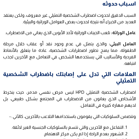
اسباب حدوثه
السبب الدقيق لحدوث اضطراب الشخصية التمثيلي غير معروف، ولكن يعتقد
العديد من الخبراء أنه نتيجة لحدوث بعض العوامل الوراثية والبيئية.
عامل الوراثة:
تلعب الجينات الوراثية لأحد الأبوين الذي يعاني من الاضطراب.
العامل البيئي:
والذي يتمثل في عدم وجود نقد أو عقاب خلال مرحلة
الطفولة، مما يمنح تطور اضطرابات الشخصية، عادة ما يتعلق بالأنماط
الفردية والأساليب التي يستخدمها الشخص في التعامل مع الآخرين لجذب
انتباهه.
العلامات التي تدل على إصابتك باضطراب الشخصية
التمثيلي
اضطراب الشخصية التمثيلي HPD ليس مرض نفسي مدمر، حيث ينخرط
الأشخاص الذي يعانون من الاضطراب في المجتمع بشكل طبيعي، بل
لديهم مهارة كبيرة في التعامل.
وتتضمن السلوكيات التي يقومون باستخدامها التلاعب بالآخرين، كالآتي :-
التفاعل مع الآخرين والتي تتسم بالسلوكيات الجنسية الغير لائقة.
الشعور بعدم الراحة إذا لم يكن مركز الاهتمام.