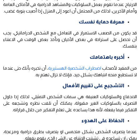
الارتياح عندما تقوم بعمل السلوكيات والمشاهد الدرامية في الأماكن العامة
وأمام الآخرين، لذلك من المحتمل أن اعود إلى المنزل إذا أصبت بنوبة غضب.
معرفة حماية نفسك
قد يكون من الصعب الاستمرار في التعامل مع الشخص الدراماتيكي، يجب
أن تحصل على استراحة في بعض الأحيان وتأخذ بعض الوقت في الاعتناء
بنفسك.
أخبره باهتمامك
من المفيد لأصحاب
اضطراب الشخصية الهستيرية
، أن تخبره بأنك حتى عندما
لا تستطيع منحه انتباهك بشكل جيد، فإنك لا تزال تهتم به.
التشجيع على تقييم الأفعال
الاندفاع والسلوكيات العنيفة هي سمات الشخص التمثيلي، لذلك إذا حاول
التصرف بالسلوكيات الغير مقبولة، يمكنك أن تلفت نظره وتشجعه على
التفكير فيما يفعله، لأنه هذا يساعده على تعلم التفكير من خلال قراراته.
الحفاظ على الهدوء
عندما يتصرف الشخص بشكل متحمس او يتصرف بطرق درامية ومزعجة،
يمكن ان تساعده في تشتيت الانتباه عن الشئ الذي يقوم بفعله.