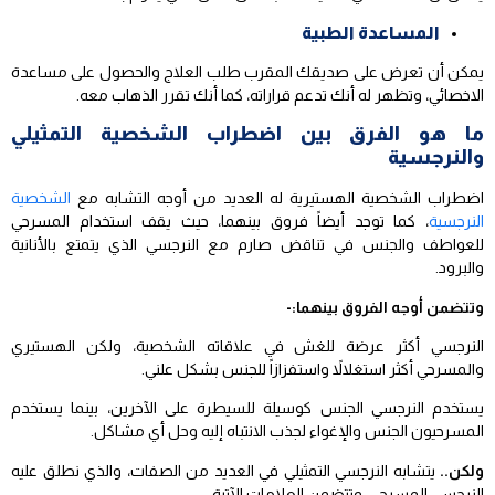
المساعدة الطبية
يمكن أن تعرض على صديقك المقرب طلب العلاج والحصول على مساعدة
الاخصائي، وتظهر له أنك تدعم قراراته، كما أنك تقرر الذهاب معه.
ما هو الفرق بين اضطراب الشخصية التمثيلي
والنرجسية
اضطراب الشخصية الهستيرية له العديد من أوجه التشابه مع
الشخصية
النرجسية
، كما توجد أيضاً فروق بينهما، حيث يقف استخدام المسرحي
للعواطف والجنس في تناقض صارم مع النرجسي الذي يتمتع بالأنانية
والبرود.
وتتضمن أوجه الفروق بينهما:-
النرجسي أكثر عرضة للغش في علاقاته الشخصية، ولكن الهستيري
والمسرحي أكثر استغلالاً واستفزازاً للجنس بشكل علني.
يستخدم النرجسي الجنس كوسيلة للسيطرة على الآخرين، بينما يستخدم
المسرحيون الجنس والإغواء لجذب الانتباه إليه وحل أي مشاكل.
ولكن..
يتشابه النرجسي التمثيلي في العديد من الصفات، والذي نطلق عليه
النرجسي المسرحي، وتتضمن العلامات الآتية:-