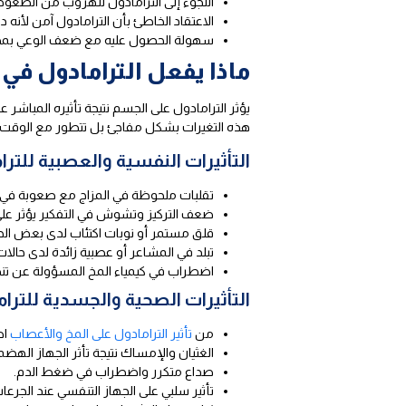
اللجوء إلى الترامادول للهروب من الضغوط 
الاعتقاد الخاطئ بأن الترامادول آمن لأنه د
سهولة الحصول عليه مع ضعف الوعي بمخاط
ماذا يفعل الترامادول في
يؤثر الترامادول على الجسم نتيجة تأثيره المباش
هذه التغيرات بشكل مفاجئ بل تتطور مع الوقت، 
التأثيرات النفسية والعصبية للترا
تقلبات ملحوظة في المزاج مع صعوبة في ا
ضعف التركيز وتشوش في التفكير يؤثر على ا
قلق مستمر أو نوبات اكتئاب لدى بعض الح
تبلد في المشاعر أو عصبية زائدة لدى حالات
اضطراب في كيمياء المخ المسؤولة عن تنظي
التأثيرات الصحية والجسدية للترا
من
تأثير الترامادول على المخ والأعصاب
اض
الغثيان والإمساك نتيجة تأثر الجهاز الهضم
صداع متكرر واضطراب في ضغط الدم.
تأثير سلبي على الجهاز التنفسي عند الجرعا