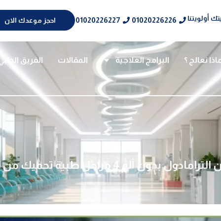
ك أولويتنا
01020226227
01020226226
احجز موعدك الان
اذا نعالج ؟
البرامج العلاجية
المقالات
الفريق الطبي
دول بدون ألم 4 مراحل طبية تحميك من الانتكاس