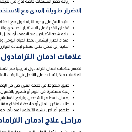
زيادة خطر التشنجات خاصة لدى من لديهم
الاضرار طويلة المدى مع الاستخدا
اعتياد المخ على وجود الترامادول مع انخفاض
فقدان القدرة على الاستقرار الجسدي والن
زيادة شدة الأعراض عند التوقف أو تقليل ا
امتداد الضرر ليشمل نمط الحياة اليومي و
الحاجة إلى تدخل طبي منظم لإعادة التوا
علامات ادمان الترامادول
تظهر علامات ادمان الترامادول تدريجياً مع الاس
العلامات مبكرا تساعد على التدخل في الوقت ال
ضيق ملحوظ في حدقة العين حتى في الإضاء
رغبة مستمرة في النوم أو شعور بالخمو
إهمال المظهر الشخصي وتراجع الاهتمام ب
طلب متكرر للمال أو ملاحظة اختفاء مقتن
ظهور أعراض تشبه الأنفلونزا عند تأخر موع
مراحل علاج ادمان الترا
في مستشفى الأمل للطب النفسي وعلاج الادمان 