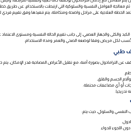
، ثم معالجة العوامل النفسية والسلوكية التي ارتبطت بالاستخدام، عن طريق خطو
مد الخطة العلاجية على مراحل واضحة ومتكاملة، يتم تنفيذها وفق تقييم فردي لك
د والكلى والجهاز العصبي، إلى جانب تقييم الحالة النفسية ومستوى الاعتماد عل
جي الأنسب لكل مريض وفقا لوضعه الصحي والعمر ومدة الاستخدام.
ف طبي
عن الترامادول بصورة آمنة، مع تقليل الأعراض المصاحبة قدر الإمكان، يتم خلا
ظم.
آلام الجسم والقلق.
نجات أو أي مضاعفات محتملة.
 تدريجيا.
نب النفسي والسلوكي، حيث يتم:
ادول.
ن اللجوء للدواء.