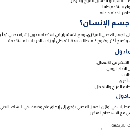
النفسية أو لتحسين المزاج والتركيز.
واء يستخدم طبيا.
ر الاعتماد عليه.
 جسم الإنسان؟
ر على الجهاز العصبي المركزي، ومع الاستمرار في استخدامه دون إشراف طبي تبدأ
وتصبح أكثر وضوح كلما طالت مدة التعاطي أو زادت الجرعات المستخدمة.
مادول
لتحكم في الانفعال.
لأداء اليومي.
الات.
 أخرى.
م المزاج والانفعال.
مادول
طراب في توازن الجهاز العصبي يؤدي إلى إرهاق عام وضعف في النشاط البدني.
ي مع الاستخدام المتكرر.
ت المرتفعة.