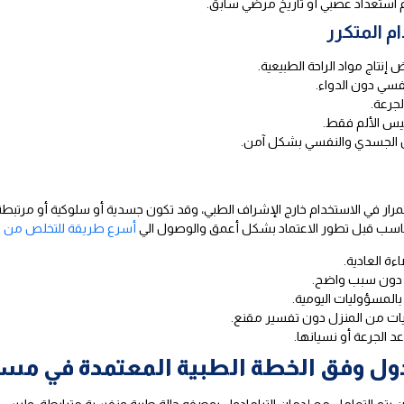
 استعداد عصبي أو تاريخ مرضي سابق.
م المتكرر
 إنتاج مواد الراحة الطبيعية.
فسي دون الدواء.
لجرعة.
ليس الألم فقط.
زن الجسدي والنفسي بشكل آمن.
تمرار في الاستخدام خارج الإشراف الطبي، وقد تكون جسدية أو سلوكية أو مرتبطة
مناسب قبل تطور الاعتماد بشكل أعمق والوصول الي
أسرع طريقة للتخلص من ال
ة العادية.
ل دون سبب واضح.
المسؤوليات اليومية.
يات من المنزل دون تفسير مقنع.
د الجرعة أو نسيانها.
مادول وفق الخطة الطبية المعتمدة في م
يتم التعامل مع إدمان الترامادول بوصفه حالة طبية ونفسية مترابطة، وليس