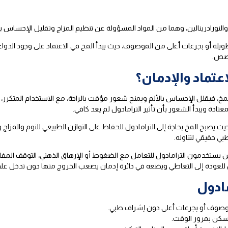
لنورادرينالين، وهما من المواد المسؤولة عن تنظيم المزاج وتقليل الإحساس بالأ
لة أو بجرعات أعلى من الموصوف، حيث يبدأ المخ في الاعتماد على وجود الدواء لتح
خصص.
عتماد والإدمان؟
 المخ، فيقلل الإحساس بالألم ويمنح شعور مؤقت بالراحة، مع الاستخدام المتكرر، 
تادة ويبدأ الشعور بأن تأثير الترامادول لم يعد كافي.
حيث يصبح المخ بحاجة إلى الترامادول للحفاظ على التوازن الطبيعي للنوم والمزا
ي حقيقي لتناوله.
ن يستخدمون الترامادول للتعامل مع الضغوط أو الإرهاق الذهني، التوقف المف
 للعودة إلى التعاطي ويضعه في دائرة إدمان يصعب الخروج منها دون تدخل علا
ادول
موصوف أو بجرعات أعلى دون إشراف طبي.
لمسكن بمرور الوقت.