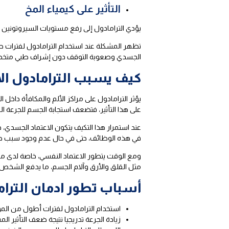
التأثير على كيمياء المخ
يؤدي الترامادول إلى رفع مستويات السيروتونين وا
تظهر المشكلة عند استخدام الترامادول لفترات طوي
الجسدي وصعوبة التوقف دون إشراف طبي مت
كيف يسبب الترامادول الا
يؤثر الترامادول على مراكز الألم والمكافأة داخل
على هذا التأثير، فتضعف استجابة الجسم للجرعة المع
عند استمرار هذا التكيف يتكون الاعتماد الجسدي، 
في هذه الوظائف، حتى في حال عدم وجود سبب طب
ومع الوقت يتطور الاعتماد النفسي، خاصة لدى م
مثل القلق والأرق وآلام الجسم، ما يدفع الشخص
أسباب تطور ادمان الترام
استخدام الترامادول لفترات أطول من ال
زيادة الجرعة تدريجيا نتيجة ضعف التأثير ا