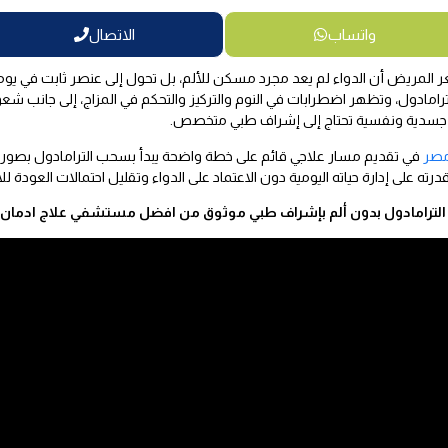
واتساب
الاتصال
لمريض أن الدواء لم يعد مجرد مسكن للألم، بل تحول إلى عنصر ثابت في يومه
رامادول، وتظهر اضطرابات في النوم والتركيز والتحكم في المزاج، إلى جانب شعو
جسدية ونفسية تحتاج إلى إشراف طبي متخصص.
مصر
في تقديم مسار علاجي قائم على خطة واضحة يبدأ بسحب الترامادول بصورة آم
ه على إدارة حياته اليومية دون الاعتماد على الدواء وتقليل احتمالات العودة لل
 الترامادول بدون ألم بإشراف طبي موثوق من افضل مستشفي علاج ادمان