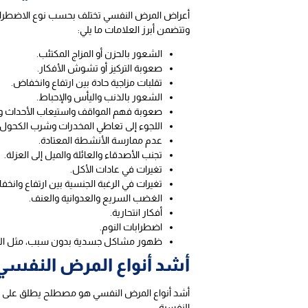
أعراض المرض النفسي تختلف بحسب نوع الاضطراب و
وتتضمن أبرز العلامات ما يلي:
الشعور بالحزن أو المزاج المكتئب.
صعوبة التركيز أو تشوش الأفكار.
تقلبات مزاجية حادة بين ارتفاع وانخفاض.
الشعور بالذنب واليأس والإحباط.
صعوبة فهم المواقف واستيعاب الأحداث وا
اللجوء إلى تعاطي المخدرات وشرب الكحول.
عدم ممارسة الأنشطة المعتادة.
تجنب الأصدقاء والعائلة والميل إلى العزلة.
تغيرات في عادات الأكل.
تغيرات في الرغبة الجنسية بين ارتفاع وانخف
الغضب السريع والعدوانية والعنف.
أفكار انتحارية.
اضطرابات النوم.
ظهور مشاكل جسدية بدون سبب، مثل الصدا
أشد أنواع المرض النفسي
أشد أنواع المرض النفسي هو مصطلح يطلق على الأ
النفسية: