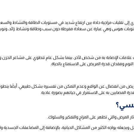
إلى تقلبات مزاجية حادة بين ارتفاع شديد في مستويات الطاقة والنشاط والسعاد
 بنوبات هوس وهي عبارة عن سعادة مفرطة دون سبب وطاقة ونشاط زائد، ونوبا
ف علامات الإصابة به من شخص لآخر، بينما بشكل عام تنطوي على مشاعر الحزن وال
لنوم وفقدان قدرة المريض على الاستمتاع بالحياة.
 المريض من انفصال عن الواقع وعدم التمكن من تفسيره بشكل طبيعي، أيضًا ينط
رة المصابين به على الاستمرار في حياتهم بصورة عادية.
فسي؟
المرض والتي تظهر على المزاج والتفكير والسلوك.
يجعله يواجه الكثير من المشاكل الحياتية، بالإضافة إلى المضاعفات الجسدية و