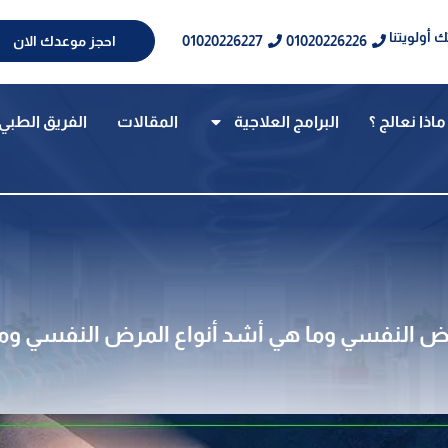
 أولويتنا
01020226227
01020226226
احجز موعدك الان
ماذا نعالج ؟
البرامج العلاجية
المقالات
الفريق الطبي
ض النفسي وما هي أشد أنواع المرض النفسي ومد