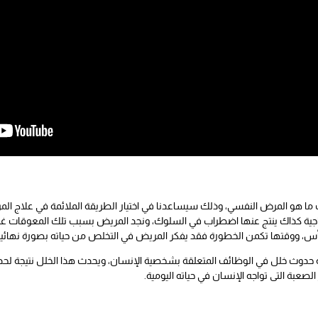
رف ما هو المرض النفسي، وذلك سيساعدنا في اختيار الطريقة الملائمة في علاج
اجية كذاك ينتج عنها اضطراب في السلوك، ونجد المريض بسبب تلك المعوقات غير
س، ووقتها تكمن الخطورة فقد يفكر المريض في التخلص من حياته بصورة نهائية و
حدوث خلل في الوظائف المتعلقة بشخصية الإنسان، ويحدث هذا الخلل نتيجة لحدوث ان
صعبة التى تواجه الإنسان في حياته اليومية.