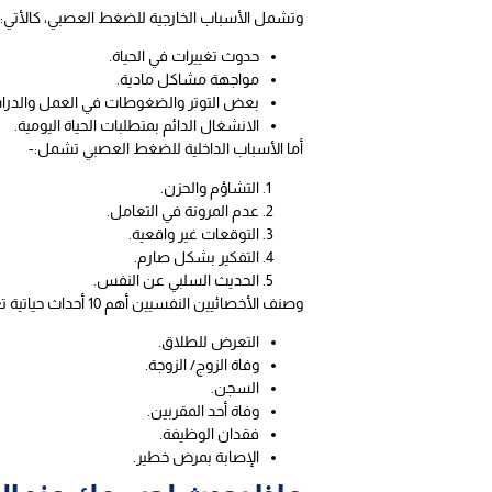
وتشمل الأسباب الخارجية للضغط العصبي، كالأتي:-
حدوث تغييرات في الحياة.
مواجهة مشاكل مادية.
بعض التوتر والضغوطات في العمل والدرا
الانشغال الدائم بمتطلبات الحياة اليومية.
أما الأسباب الداخلية للضغط العصبي تشمل:-
التشاؤم والحزن.
عدم المرونة في التعامل.
التوقعات غير واقعية.
التفكير بشكل صارم.
الحديث السلبي عن النفس.
وصنف الأخصائيين النفسيين أهم 10 أحداث حياتية تعرض الشخص للضغط العصبي، وكانت كالآتي:-
التعرض للطلاق.
وفاة الزوج/ الزوجة.
السجن.
وفاة أحد المقربين.
فقدان الوظيفة.
الإصابة بمرض خطير.